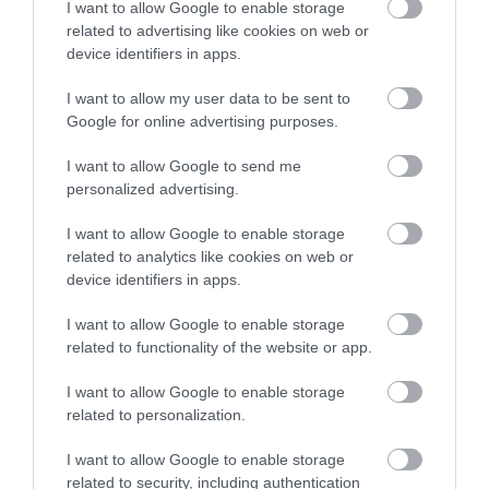
INFLÁCIÓ MAGYARORSZÁGON
I want to allow Google to enable storage
2026. augusztus 07
|
Mindenki ügye
related to advertising like cookies on web or
device identifiers in apps.
I want to allow my user data to be sent to
Google for online advertising purposes.
MINDHÁROM ÜTEMBEN DOLGOZNAK A 25-
I want to allow Google to send me
ÖS FŐÚTON EGERBEN
personalized advertising.
2026. augusztus 07
|
Eger ügye
I want to allow Google to enable storage
related to analytics like cookies on web or
device identifiers in apps.
I want to allow Google to enable storage
HALMENTÉS SZARVASKŐNÉL: ŐSHONOS
related to functionality of the website or app.
ÉS VÉDETT HALAKAT MENTETT...
2026. augusztus 07
|
Környék ügye
I want to allow Google to enable storage
related to personalization.
I want to allow Google to enable storage
related to security, including authentication