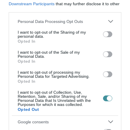
Downstream Participants
that may further disclose it to other
TÖBB MINT EGY HÓNAP IS LEHET, MIRE
third parties.
TELJESEN ÚJRAINDUL A P...
2026. augusztus 07
|
Mindenki ügye
Please note that this website/app uses one or more Google
Personal Data Processing Opt Outs
services and may gather and store information including but
not limited to your visit or usage behaviour. You may click to
I want to opt-out of the Sharing of my
personal data.
grant or deny consent to Google and its third-party tags to
Opted In
TANULJ NÉMETÜL OTTHONRÓL: A
use your data for below specified purposes in below Google
DIGITÁLIS TANULÁS ELŐNYEI
consent section.
I want to opt-out of the Sale of my
2026. augusztus 07
|
Promóció
Personal Data.
Opted In
I want to opt-out of processing my
Personal Data for Targeted Advertising.
ÚJRAINDULNAK A KORÁBBAN
Opted In
LEÁLLÍTOTT SZOLGÁLTATÁSOK AZ EGRI...
2026. augusztus 07
|
Eger ügye
I want to opt-out of Collection, Use,
Retention, Sale, and/or Sharing of my
Personal Data that Is Unrelated with the
Purposes for which it was collected.
Opted Out
Google consents
TÍZ ÉVE NEM VOLT ILYEN ALACSONY AZ