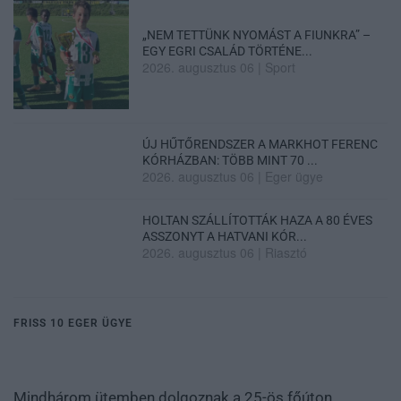
„NEM TETTÜNK NYOMÁST A FIUNKRA” –
EGY EGRI CSALÁD TÖRTÉNE...
2026. augusztus 06
|
Sport
ÚJ HŰTŐRENDSZER A MARKHOT FERENC
KÓRHÁZBAN: TÖBB MINT 70 ...
2026. augusztus 06
|
Eger ügye
HOLTAN SZÁLLÍTOTTÁK HAZA A 80 ÉVES
ASSZONYT A HATVANI KÓR...
2026. augusztus 06
|
Riasztó
FRISS 10 EGER ÜGYE
Mindhárom ütemben dolgoznak a 25-ös főúton