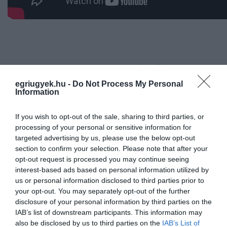
Ne maradjon le a legfrissebb hírekről, kövessen
bennünket az EGRI ÜGYEK Google Hírek oldalán!
egriugyek.hu -
Do Not Process My Personal
Information
VISSZA A FŐOLDALRA
If you wish to opt-out of the sale, sharing to third parties, or
processing of your personal or sensitive information for
targeted advertising by us, please use the below opt-out
section to confirm your selection. Please note that after your
opt-out request is processed you may continue seeing
interest-based ads based on personal information utilized by
us or personal information disclosed to third parties prior to
your opt-out. You may separately opt-out of the further
Legfrissebb híreink
disclosure of your personal information by third parties on the
IAB’s list of downstream participants. This information may
also be disclosed by us to third parties on the
IAB’s List of