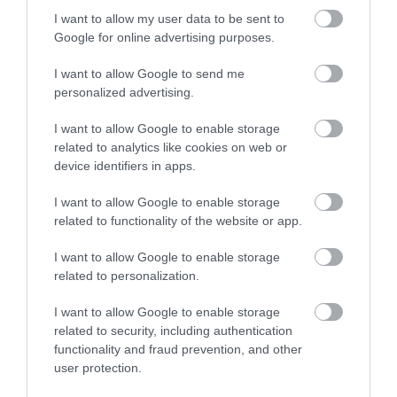
I want to allow my user data to be sent to
Google for online advertising purposes.
VISSZATÉR EGER BELVÁROSÁNAK
LEGNAGYOBB BORÜNNEPE: AUGUSZT...
I want to allow Google to send me
2026. augusztus 05
|
Programok
personalized advertising.
I want to allow Google to enable storage
related to analytics like cookies on web or
device identifiers in apps.
„A NER-FELESÉGEK GYEREKKEL
I want to allow Google to enable storage
BIZTOSÍTOTTÁK BE A PÉNZCSAPHOZ...
related to functionality of the website or app.
2026. augusztus 05
|
Mindenki ügye
I want to allow Google to enable storage
related to personalization.
SIOR: RAJZOK HAZA 98.
I want to allow Google to enable storage
2026. augusztus 05
|
Vélemény
related to security, including authentication
functionality and fraud prevention, and other
user protection.