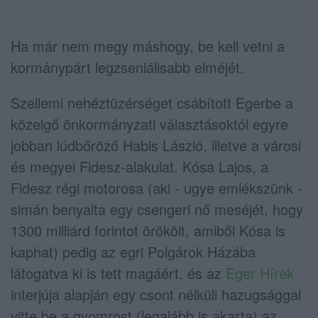
Ha már nem megy máshogy, be kell vetni a
kormánypárt legzseniálisabb elméjét.
Szellemi nehéztüzérséget csábított Egerbe a
közelgő önkormányzati választásoktól egyre
jobban lúdbőröző Habis László, illetve a városi
és megyei Fidesz-alakulat. Kósa Lajos, a
Fidesz régi motorosa (aki - ugye emlékszünk -
simán benyalta egy csengeri nő meséjét, hogy
1300 milliárd forintot örökölt, amiből Kósa is
kaphat) pedig az egri Polgárok Házába
látogatva ki is tett magáért, és az
Eger Hírek
interjúja alapján egy csont nélküli hazugsággal
vitte be a gyomrost (legalább is akarta) az