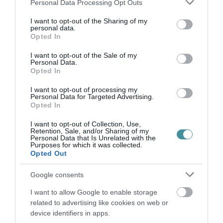
Please note that this website/app uses one or more Google
Personal Data Processing Opt Outs
services and may gather and store information including but
not limited to your visit or usage behaviour. You may click to
I want to opt-out of the Sharing of my
personal data.
grant or deny consent to Google and its third-party tags to
Opted In
use your data for below specified purposes in below Google
consent section.
I want to opt-out of the Sale of my
Personal Data.
Opted In
Legfrissebb híreink
I want to opt-out of processing my
Personal Data for Targeted Advertising.
Opted In
ELOLTOTTÁK A TÜZET
DÉDESTAPOLCSÁNYNÁL, KILENCÓRÁS
KÜZDELE...
I want to opt-out of Collection, Use,
Retention, Sale, and/or Sharing of my
2026. augusztus 06
|
Környék ügye
Personal Data that Is Unrelated with the
Purposes for which it was collected.
Opted Out
Google consents
KATONAI HELIKOPTEREK SEGÍTIK AZ
OLTÁST A DÉDESTAPOLCSÁNYI...
2026. augusztus 05
|
Riasztó
I want to allow Google to enable storage
related to advertising like cookies on web or
device identifiers in apps.