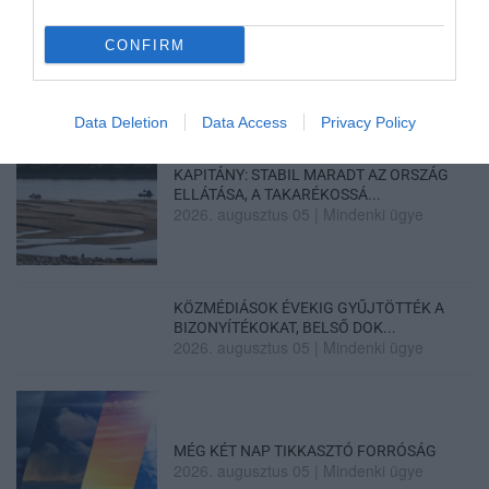
ÉJSZAKAI PERMETEZÉS KEZDŐDIK
EGERBEN A VADGESZTENYE- ÉS P...
2026. augusztus 05
|
Eger ügye
CONFIRM
Data Deletion
Data Access
Privacy Policy
KAPITÁNY: STABIL MARADT AZ ORSZÁG
ELLÁTÁSA, A TAKARÉKOSSÁ...
2026. augusztus 05
|
Mindenki ügye
KÖZMÉDIÁSOK ÉVEKIG GYŰJTÖTTÉK A
BIZONYÍTÉKOKAT, BELSŐ DOK...
2026. augusztus 05
|
Mindenki ügye
MÉG KÉT NAP TIKKASZTÓ FORRÓSÁG
2026. augusztus 05
|
Mindenki ügye