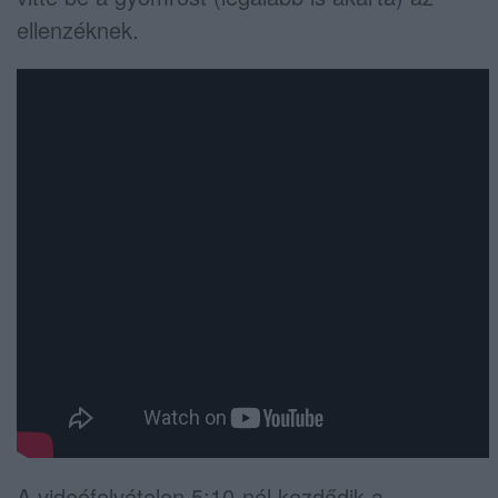
ellenzéknek.
A videófelvételen 5:10-nél kezdődik a