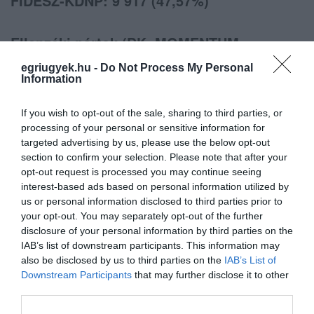
FIDESZ-KDNP: 9 917 (47,57%)
Ellenzéki pártok (DK, MOMENTUM,
JOBBIK, MSZP-PÁRBESZÉD, LMP,
egriugyek.hu -
Do Not Process My Personal
Information
MUNKÁSPÁRT, MI HAZÁNK): 10 928
(52,43%)
If you wish to opt-out of the sale, sharing to third parties, or
processing of your personal or sensitive information for
targeted advertising by us, please use the below opt-out
Nem baj, Lajos, legalább megpróbáltad!
section to confirm your selection. Please note that after your
opt-out request is processed you may continue seeing
interest-based ads based on personal information utilized by
us or personal information disclosed to third parties prior to
your opt-out. You may separately opt-out of the further
disclosure of your personal information by third parties on the
Ne maradjon le a legfrissebb hírekről, kövessen
IAB’s list of downstream participants. This information may
also be disclosed by us to third parties on the
IAB’s List of
bennünket az EGRI ÜGYEK Google Hírek oldalán!
Downstream Participants
that may further disclose it to other
third parties.
VISSZA A FŐOLDALRA