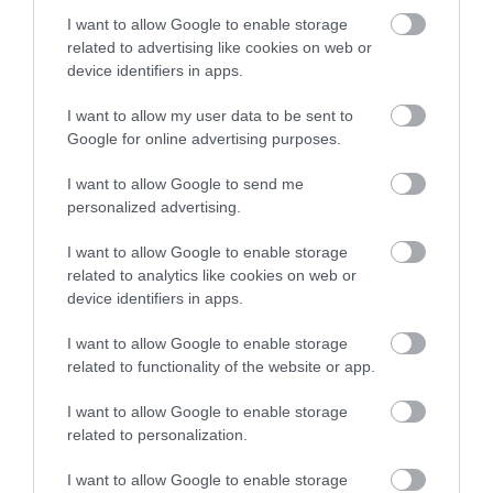
vagy a Fideszhez közeli “haverok” kérésére
I want to allow Google to enable storage
(utasítására?), még a saját maga által
related to advertising like cookies on web or
elfogadott szabályokat is megszegi. Az eset
device identifiers in apps.
felveti továbbá a jegyző és az Ügyrendi
I want to allow my user data to be sent to
Bizottság elnöke alkalmasságának a kérdését
Google for online advertising purposes.
is, mert az előbbi hallgatásával asszisztált a
I want to allow Google to send me
szabálytalan eljáráshoz, míg az utóbbi
personalized advertising.
védelmébe is vette azt”.
I want to allow Google to enable storage
related to analytics like cookies on web or
HASÍT A SOROS-ŐRÜLET EGERBEN - F. GÁL SÁNDOR NYÍLT
device identifiers in apps.
LEVELE A POLGÁRMESTERHEZ ÉS AZ EGRI KÉPVISELŐKHÖZ
I want to allow Google to enable storage
„Nem mehetek el szó nélkül a városunkba
related to functionality of the website or app.
érkezett felsőbb üzenet mellett." A
I want to allow Google to enable storage
napokban írtuk meg, hogy az egri Fidesz is
related to personalization.
felszáll a bohócvonatra, és a csütörtöki
I want to allow Google to enable storage
közgyűlésen egy olyan előterjesztést