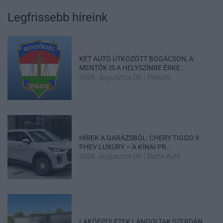
Legfrissebb híreink
KÉT AUTÓ ÜTKÖZÖTT BOGÁCSON, A
MENTŐK IS A HELYSZÍNRE ÉRKE...
2026. augusztus 06
|
Riasztó
HÍREK A GARÁZSBÓL: CHERY TIGGO 9
PHEV LUXURY – A KÍNAI PR...
2026. augusztus 06
|
Barta Autó
LAKÓÉPÜLETEK LÁNGOLTAK SZERDÁN