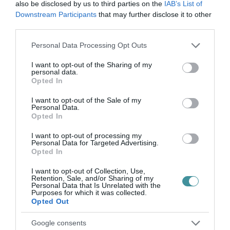
közgyűlés, ezért a megyei kormányhivatalhoz
also be disclosed by us to third parties on the
IAB’s List of
fordult. „A kormányhivatal, mint a közgyűlés
Downstream Participants
that may further disclose it to other
third parties.
törvényességi felügyeletét ellátó szerv
Please note that this website/app uses one or more Google
megállapította, hogy az előterjesztés
Personal Data Processing Opt Outs
services and may gather and store information including but
sürgősségi indítványként való tárgyalásának
not limited to your visit or usage behaviour. You may click to
I want to opt-out of the Sharing of my
personal data.
grant or deny consent to Google and its third-party tags to
az Alapokmányban meghatározott indoka nem
Opted In
use your data for below specified purposes in below Google
állt fenn, ezért írásban figyelmeztette Habis
consent section.
I want to opt-out of the Sale of my
László polgármester urat, hogy a jövőben
Personal Data.
Opted In
kizárólag a városi Alapokmányban rögzített
I want to opt-out of processing my
esetekben kerüljön sor napirendre vételre” –
Personal Data for Targeted Advertising.
Opted In
közölte az LMP-s önkormányzati képviselő.
Hozzátette: „mivel az eljárási szabálytalanság
I want to opt-out of Collection, Use,
Retention, Sale, and/or Sharing of my
teljesen nyilvánvaló volt, az eset arra világít rá,
Personal Data that Is Unrelated with the
Purposes for which it was collected.
hogy a városvezetés és a közgyűlés Fidesz-
Opted Out
frakciója politikai megrendelésre, a fideszes
Google consents