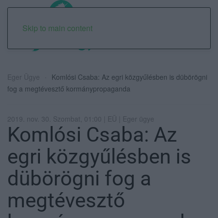
Skip to main content
Eger Ügye
Komlósi Csaba: Az egri közgyűlésben is dübörögni
fog a megtévesztő kormánypropaganda
2019. nov. 30. Szombat, 01:00 | EÜ | Eger ügye
Komlósi Csaba: Az
egri közgyűlésben is
dübörögni fog a
megtévesztő