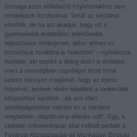
önmaga ezen előkészítő folyamatokhoz sem
rendelkezik forrásokkal. Tehát az iskolákat
elvették, de ha azt akarjuk, hogy ott a
gyermekeink érdekében jelentősebb
fejlesztések történjenek, akkor ehhez mi
biztosítsuk továbbra is fedezetet” – nyilatkozta
Komlósi, aki szerint a dolog azért is érdekes,
mert a nemrégiben napvilágot látott hírek
szerint könnyen meglehet, hogy az egész
folyamat, aminek révén iskoláink a tankerületi
központhoz kerültek, „és ami ellen
lehetőségeimhez mérten én is mindent
megtettem, alaptörvény-ellenes volt”. Egy, a
csömöri önkormányzat által indított perben a
Fővárosi Közigazgatási és Munkaügyi Bíróság