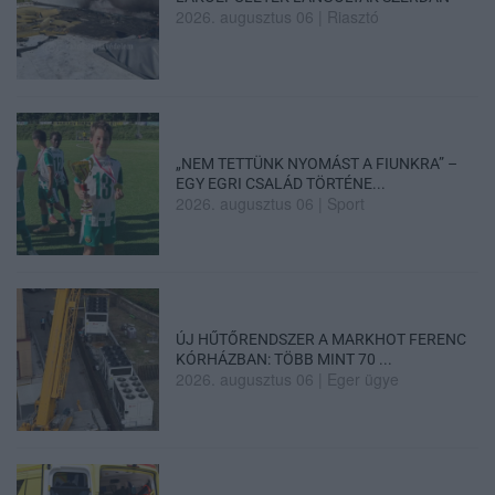
2026. augusztus 06
|
Riasztó
„NEM TETTÜNK NYOMÁST A FIUNKRA” –
EGY EGRI CSALÁD TÖRTÉNE...
2026. augusztus 06
|
Sport
ÚJ HŰTŐRENDSZER A MARKHOT FERENC
KÓRHÁZBAN: TÖBB MINT 70 ...
2026. augusztus 06
|
Eger ügye