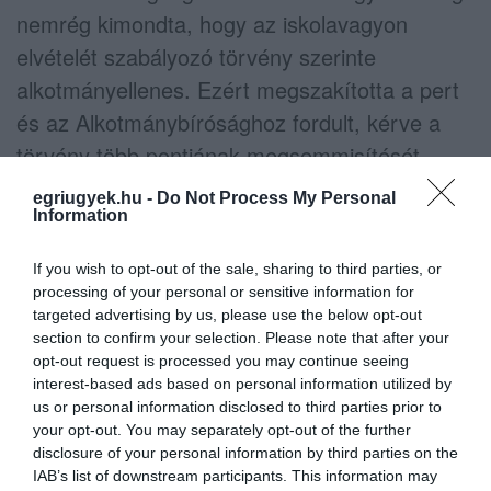
nemrég kimondta, hogy az iskolavagyon
elvételét szabályozó törvény szerinte
alkotmányellenes. Ezért megszakította a pert
és az Alkotmánybírósághoz fordult, kérve a
törvény több pontjának megsemmisítését –
idézte fel a képviselő.
egriugyek.hu -
Do Not Process My Personal
Information
A kormányhivatal is kimondta a
If you wish to opt-out of the sale, sharing to third parties, or
szabálytalanságot
processing of your personal or sensitive information for
targeted advertising by us, please use the below opt-out
A decemberi közgyűléshez kapcsolódóan, a
section to confirm your selection. Please note that after your
Macskaház kialakításának támogatásáról szóló
opt-out request is processed you may continue seeing
interest-based ads based on personal information utilized by
napirend ürügyén arról beszélt Komlósi Csaba,
us or personal information disclosed to third parties prior to
hogy már akkor jelezte: szabálytalanul vette
your opt-out. You may separately opt-out of the further
disclosure of your personal information by third parties on the
sürgősséggel napirendre az előterjesztést a
IAB’s list of downstream participants. This information may