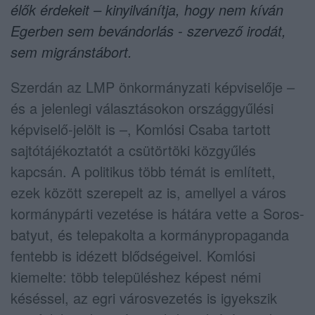
élők érdekeit – kinyilvánítja, hogy nem kíván
Egerben sem bevándorlás - szervező irodát,
sem migránstábort.
Szerdán az LMP önkormányzati képviselője –
és a jelenlegi választásokon országgyűlési
képviselő-jelölt is –, Komlósi Csaba tartott
sajtótájékoztatót a csütörtöki közgyűlés
kapcsán. A politikus több témát is említett,
ezek között szerepelt az is, amellyel a város
kormánypárti vezetése is hátára vette a Soros-
batyut, és telepakolta a kormánypropaganda
fentebb is idézett blődségeivel. Komlósi
kiemelte: több településhez képest némi
késéssel, az egri városvezetés is igyekszik