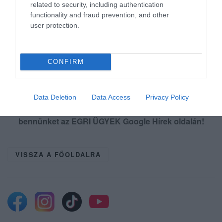
related to security, including authentication
készülnek elfogadni, amely egyebek közt
functionality and fraud prevention, and other
user protection.
olyanokat ír le, miszerint: - - - (...)
CONFIRM
Data Deletion
Data Access
Privacy Policy
Ne maradjon le a legfrissebb hírekről, kövessen
bennünket az EGRI ÜGYEK Google Hírek oldalán!
VISSZA A FŐOLDALRA