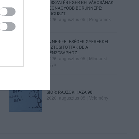
VISSZATÉR EGER BELVÁROSÁNAK
LEGNAGYOBB BORÜNNEPE:
AUGUSZT...
2026. augusztus 05
|
Programok
„A NER-FELESÉGEK GYEREKKEL
BIZTOSÍTOTTÁK BE A
PÉNZCSAPHOZ...
2026. augusztus 05
|
Mindenki
ügye
SIOR: RAJZOK HAZA 98.
2026. augusztus 05
|
Vélemény