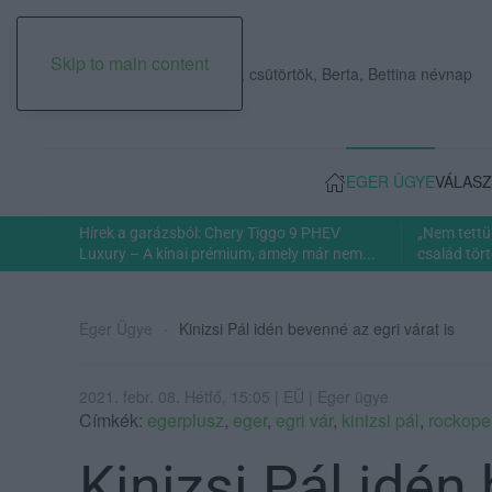
Skip to main content
2026. augusztus 06., csütörtök, Berta, Bettina névnap
EGER ÜGYE
VÁLASZ
Hírek a garázsból: Chery Tiggo 9 PHEV
„Nem tettü
Luxury – A kínai prémium, amely már nem...
család tört
Eger Ügye
Kinizsi Pál idén bevenné az egri várat is
2021. febr. 08. Hétfő, 15:05 | EÜ | Eger ügye
Címkék:
egerplusz
,
eger
,
egri vár
,
kinizsi pál
,
rockope
Kinizsi Pál idén