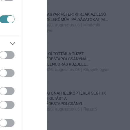
MAGYAR PÉTER: KIÍRJÁK AZ ELSŐ
SZÉLERŐMŰVI PÁLYÁZATOKAT, M...
2026. augusztus 06
|
Mindenki
ügye
ELOLTOTTÁK A TÜZET
DÉDESTAPOLCSÁNYNÁL,
KILENCÓRÁS KÜZDELE...
2026. augusztus 06
|
Környék ügye
KATONAI HELIKOPTEREK SEGÍTIK
AZ OLTÁST A
DÉDESTAPOLCSÁNYI...
2026. augusztus 05
|
Riasztó