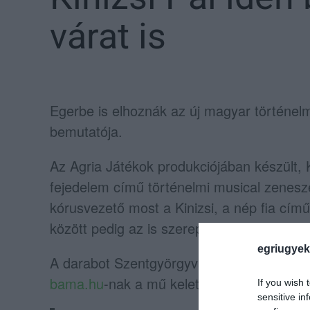
várat is
Egerbe is elhoznák az új magyar történel
bemutatója.
Az Agria Játékok produkciójában készült, 
fejedelem című történelmi musical zenesz
kórusvezető most a Kinizsi, a nép fia című
között pedig az is szerepel, hogy elhozzák
egriugyek
A darabot Szentgyörgyváry Péter várkapitán
bama.hu
-nak a mű keletkezéséről:
If you wish 
sensitive in