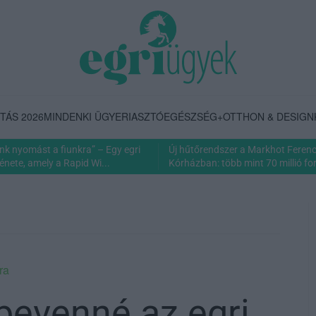
TÁS 2026
MINDENKI ÜGYE
RIASZTÓ
EGÉSZSÉG+
OTTHON & DESIGN
nk nyomást a fiunkra” – Egy egri
Új hűtőrendszer a Markhot Feren
énete, amely a Rapid Wi...
Kórházban: több mint 70 millió fori
ra
 bevenné az egri