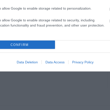
o allow Google to enable storage related to personalization.
o allow Google to enable storage related to security, including
cation functionality and fraud prevention, and other user protection.
en bennünket az EGRI ÜGYEK Google Hírek oldalán!
CONFIRM
Data Deletion
Data Access
Privacy Policy