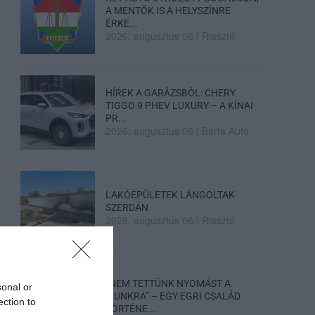
A MENTŐK IS A HELYSZÍNRE
ÉRKE...
2026. augusztus 06
|
Riasztó
HÍREK A GARÁZSBÓL: CHERY
TIGGO 9 PHEV LUXURY – A KÍNAI
PR...
2026. augusztus 06
|
Barta Autó
LAKÓÉPÜLETEK LÁNGOLTAK
SZERDÁN
2026. augusztus 06
|
Riasztó
„NEM TETTÜNK NYOMÁST A
sonal or
FIUNKRA” – EGY EGRI CSALÁD
ection to
TÖRTÉNE...