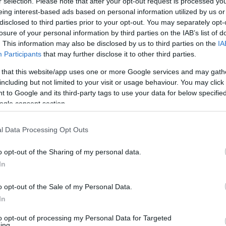
r selection. Please note that after your opt-out request is processed y
t írni a magyar történelemből, amelynek
eing interest-based ads based on personal information utilized by us or
ket ismerve viszont ez egy nehéz feladat. A
disclosed to third parties prior to your opt-out. You may separately opt-
losure of your personal information by third parties on the IAB’s list of
, hogyan lesz egy molnárlegényből a fekete
. This information may also be disclosed by us to third parties on the
IA
Participants
that may further disclose it to other third parties.
 that this website/app uses one or more Google services and may gath
 ízelítőt kaphattak a dalokból, de az előadás
including but not limited to your visit or usage behaviour. You may click 
 to Google and its third-party tags to use your data for below specifi
ogle consent section.
a szövegíró várkapitány Szentgyörgyváry
l Data Processing Opt Outs
szórakoztatóbb lett, én pedig a zenét
 volt a koncert jellegű bemutatója, ám most
o opt-out of the Sharing of my personal data.
dallal, közel 50–60 szereplővel" –
In
ült interjúban
.
o opt-out of the Sale of my Personal Data.
In
to opt-out of processing my Personal Data for Targeted
klósi Hírek)
ing.