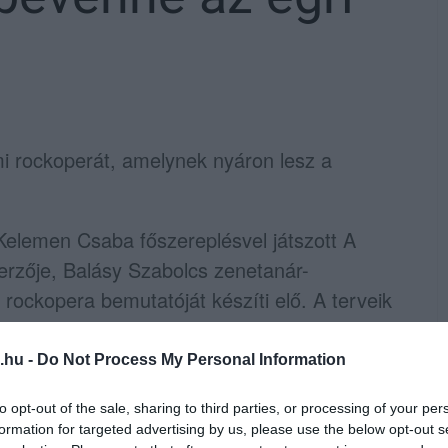
mi rockoperát, amelynek nyáron lesz a
Kelemen Csaba főszereplésvel játszott A
erzője, Balásy Szabolcs zenetanár-
 rockopera bemutatóját készíti elő. A terveik
 Egerbe is az előadást.
.hu -
Do Not Process My Personal Information
y írta, aki tavaly így nyilatkozott a
to opt-out of the sale, sharing to third parties, or processing of your per
formation for targeted advertising by us, please use the below opt-out s