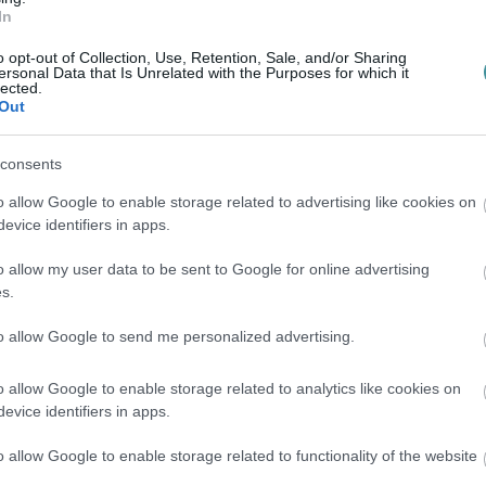
In
vári Sándor, Rudán Joe, Csengeri Attila,
o opt-out of Collection, Use, Retention, Sale, and/or Sharing
ersonal Data that Is Unrelated with the Purposes for which it
zerepelnek, a VoiSingers tagjai alakítják az
lected.
Out
 a rendezője pedig Beleznay Endre. A
isztián készíti el, aki A fejedelmen is
consents
o allow Google to enable storage related to advertising like cookies on
evice identifiers in apps.
készül már a nagylemez és a színjáték
én tervezzük a siklósi várban. Szeretnénk
o allow my user data to be sent to Google for online advertising
s.
i, a sárospataki várban, esetleg
to allow Google to send me personalized advertising.
o allow Google to enable storage related to analytics like cookies on
evice identifiers in apps.
– Forrás: siklosivar.hu)
o allow Google to enable storage related to functionality of the website