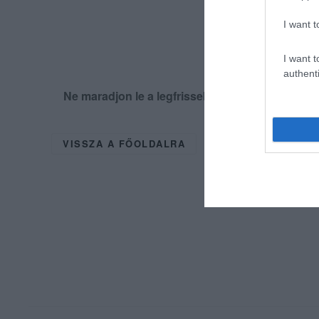
I want t
I want t
authenti
Ne maradjon le a legfrissebb hírekről, kövess
VISSZA A FŐOLDALRA