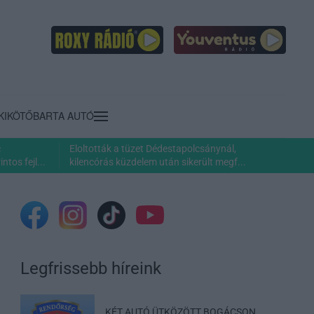
KIKÖTŐ
BARTA AUTÓ
c
Eloltották a tüzet Dédestapolcsánynál,
ntos fejl...
kilencórás küzdelem után sikerült megf...
Legfrissebb híreink
KÉT AUTÓ ÜTKÖZÖTT BOGÁCSON,