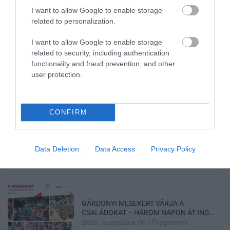
I want to allow Google to enable storage
related to personalization.
ÚJ HŰTŐRENDSZER A MARKHOT FERENC
I want to allow Google to enable storage
KÓRHÁZBAN: TÖBB MINT 70 ...
related to security, including authentication
2026. augusztus 06
|
Eger ügye
functionality and fraud prevention, and other
user protection.
CONFIRM
HOLTAN SZÁLLÍTOTTÁK HAZA A 80 ÉVES
ASSZONYT A HATVANI KÓR...
2026. augusztus 06
|
Riasztó
Data Deletion
Data Access
Privacy Policy
GÁRDONYI MESEKERT VÁRJA A
CSALÁDOKAT – HÁROM NAPON ÁT ING...
2026. augusztus 06
|
Programok