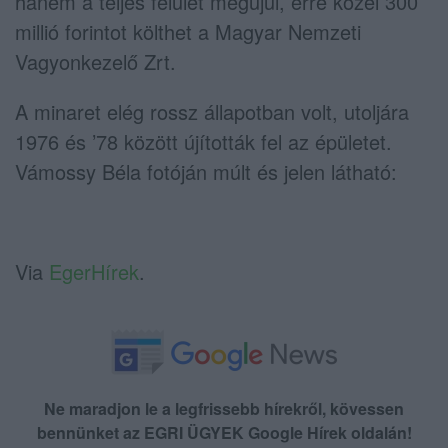
hanem a teljes felület megújul, erre közel 300
millió forintot költhet a Magyar Nemzeti
Vagyonkezelő Zrt.
A minaret elég rossz állapotban volt, utoljára
1976 és ’78 között újították fel az épületet.
Vámossy Béla fotóján múlt és jelen látható:
Via
EgerHírek
.
Ne maradjon le a legfrissebb hírekről, kövessen
bennünket az EGRI ÜGYEK Google Hírek oldalán!