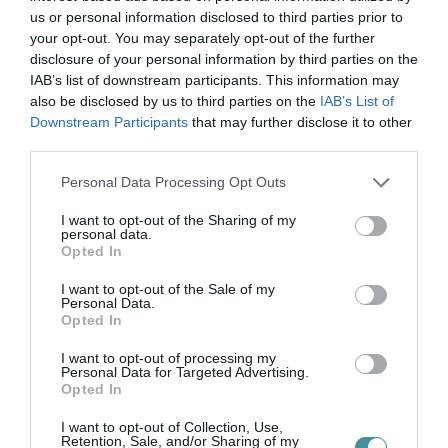
us or personal information disclosed to third parties prior to
HALMENTÉS SZARVASKŐNÉL: ŐSHONOS
ÉS VÉDETT HALAKAT MENTETT...
your opt-out. You may separately opt-out of the further
2026. augusztus 07
|
Környék ügye
disclosure of your personal information by third parties on the
IAB’s list of downstream participants. This information may
also be disclosed by us to third parties on the
IAB’s List of
Downstream Participants
that may further disclose it to other
third parties.
Please note that this website/app uses one or more Google
Personal Data Processing Opt Outs
ZÁPOROK, ZIVATAROK KIALAKULHATNAK
services and may gather and store information including but
2026. augusztus 07
|
Mindenki ügye
not limited to your visit or usage behaviour. You may click to
I want to opt-out of the Sharing of my
personal data.
grant or deny consent to Google and its third-party tags to
Opted In
use your data for below specified purposes in below Google
consent section.
I want to opt-out of the Sale of my
Personal Data.
Opted In
KÉT AUTÓ ÜTKÖZÖTT BOGÁCSON, A
MENTŐK IS A HELYSZÍNRE ÉRKE...
I want to opt-out of processing my
2026. augusztus 06
|
Riasztó
Personal Data for Targeted Advertising.
Opted In
I want to opt-out of Collection, Use,
Retention, Sale, and/or Sharing of my