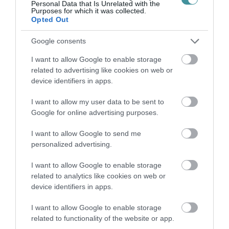
Personal Data that Is Unrelated with the
Purposes for which it was collected.
Opted Out
HÍREK A GARÁZSBÓL: CHERY TIGGO 9
PHEV LUXURY – A KÍNAI PR...
Google consents
2026. augusztus 06
|
Barta Autó
I want to allow Google to enable storage
related to advertising like cookies on web or
device identifiers in apps.
I want to allow my user data to be sent to
LAKÓÉPÜLETEK LÁNGOLTAK SZERDÁN
Google for online advertising purposes.
2026. augusztus 06
|
Riasztó
I want to allow Google to send me
personalized advertising.
I want to allow Google to enable storage
related to analytics like cookies on web or
device identifiers in apps.
„NEM TETTÜNK NYOMÁST A FIUNKRA” –
EGY EGRI CSALÁD TÖRTÉNE...
2026. augusztus 06
|
Sport
I want to allow Google to enable storage
related to functionality of the website or app.