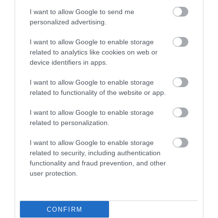
2026. augusztus 07
|
Eger ügye
I want to allow Google to send me
personalized advertising.
I want to allow Google to enable storage
related to analytics like cookies on web or
TÍZ ÉVE NEM VOLT ILYEN ALACSONY AZ
device identifiers in apps.
INFLÁCIÓ MAGYARORSZÁGON
2026. augusztus 07
|
Mindenki ügye
I want to allow Google to enable storage
related to functionality of the website or app.
I want to allow Google to enable storage
related to personalization.
MINDHÁROM ÜTEMBEN DOLGOZNAK A 25-
I want to allow Google to enable storage
ÖS FŐÚTON EGERBEN
related to security, including authentication
2026. augusztus 07
|
Eger ügye
functionality and fraud prevention, and other
user protection.
CONFIRM
HALMENTÉS SZARVASKŐNÉL: ŐSHONOS