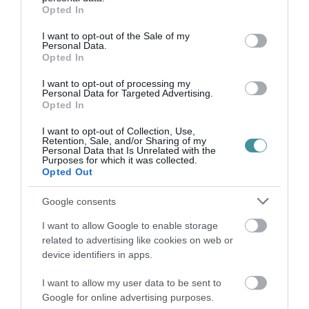
grant or deny consent to Google and its third-party tags to
Opted In
use your data for below specified purposes in below Google
consent section.
TATA ELBŰVÖLŐ LÁTVÁNYOSSÁGAI,
I want to opt-out of the Sale of my
Personal Data.
AMIKÉRT ÉRDEMES MEGNÉZNI
Opted In
2026. augusztus 08
|
Promóció
I want to opt-out of processing my
Personal Data for Targeted Advertising.
Opted In
TÖBB MINT EGY HÓNAP IS LEHET, MIRE
TELJESEN ÚJRAINDUL A P...
I want to opt-out of Collection, Use,
Retention, Sale, and/or Sharing of my
2026. augusztus 07
|
Mindenki ügye
Personal Data that Is Unrelated with the
Purposes for which it was collected.
Opted Out
Google consents
TANULJ NÉMETÜL OTTHONRÓL: A
DIGITÁLIS TANULÁS ELŐNYEI
I want to allow Google to enable storage
2026. augusztus 07
|
Promóció
related to advertising like cookies on web or
device identifiers in apps.
I want to allow my user data to be sent to
ÚJRAINDULNAK A KORÁBBAN
Google for online advertising purposes.
LEÁLLÍTOTT SZOLGÁLTATÁSOK AZ EGRI...