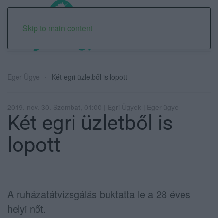
Skip to main content
Eger Ügye
Két egri üzletből is lopott
2019. nov. 30. Szombat, 01:00 | Egri Ügyek | Eger ügye
Két egri üzletből is
lopott
A ruházatátvizsgálás buktatta le a 28 éves
helyi nőt.