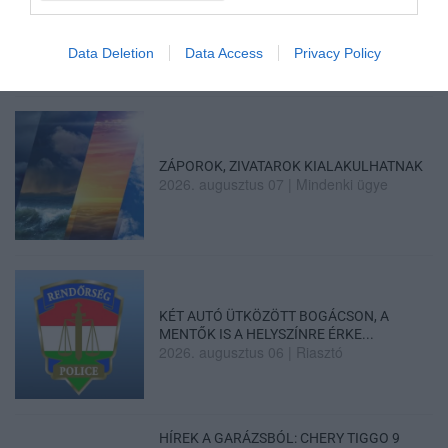
ÉS VÉDETT HALAKAT MENTETT...
2026. augusztus 07
|
Környék ügye
Data Deletion
Data Access
Privacy Policy
ZÁPOROK, ZIVATAROK KIALAKULHATNAK
2026. augusztus 07
|
Mindenki ügye
KÉT AUTÓ ÜTKÖZÖTT BOGÁCSON, A
MENTŐK IS A HELYSZÍNRE ÉRKE...
2026. augusztus 06
|
Riasztó
HÍREK A GARÁZSBÓL: CHERY TIGGO 9