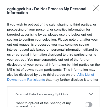
egriugyek.hu -
Do Not Process My Personal
Legfrissebb híreink
Information
If you wish to opt-out of the sale, sharing to third parties, or
processing of your personal or sensitive information for
35 PERCES TANÓRÁK ÉS KEVESEBB HÁZI
targeted advertising by us, please use the below opt-out
FELADAT JÖHET AZ ALSÓ ...
2026. augusztus 08
|
Mindenki ügye
section to confirm your selection. Please note that after your
opt-out request is processed you may continue seeing
interest-based ads based on personal information utilized by
us or personal information disclosed to third parties prior to
your opt-out. You may separately opt-out of the further
BAKA ANDRÁST JELÖLI KÖZTÁRSASÁGI
disclosure of your personal information by third parties on the
ELNÖKNEK A TISZA
2026. augusztus 08
|
Mindenki ügye
IAB’s list of downstream participants. This information may
also be disclosed by us to third parties on the
IAB’s List of
Downstream Participants
that may further disclose it to other
third parties.
ÚJ MAGYAR KÜLÜGYI STRATÉGIA KÉSZÜL,
Please note that this website/app uses one or more Google
TELJES SZAKÍTÁS JÖN A...
Personal Data Processing Opt Outs
2026. augusztus 08
|
Mindenki ügye
services and may gather and store information including but
not limited to your visit or usage behaviour. You may click to
I want to opt-out of the Sharing of my
personal data.