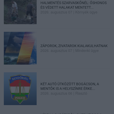
HALMENTÉS SZARVASKŐNÉL: ŐSHONOS
ÉS VÉDETT HALAKAT MENTETT...
2026. augusztus 07
|
Környék ügye
ZÁPOROK, ZIVATAROK KIALAKULHATNAK
2026. augusztus 07
|
Mindenki ügye
KÉT AUTÓ ÜTKÖZÖTT BOGÁCSON, A
MENTŐK IS A HELYSZÍNRE ÉRKE...
2026. augusztus 06
|
Riasztó