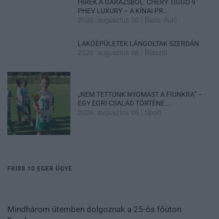
HÍREK A GARÁZSBÓL: CHERY TIGGO 9
PHEV LUXURY – A KÍNAI PR...
2026. augusztus 06
|
Barta Autó
LAKÓÉPÜLETEK LÁNGOLTAK SZERDÁN
2026. augusztus 06
|
Riasztó
„NEM TETTÜNK NYOMÁST A FIUNKRA” –
EGY EGRI CSALÁD TÖRTÉNE...
2026. augusztus 06
|
Sport
FRISS 10 EGER ÜGYE
Mindhárom ütemben dolgoznak a 25-ös főúton