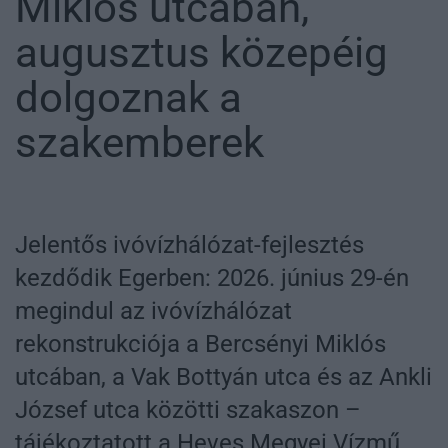
Miklós utcában,
augusztus közepéig
dolgoznak a
szakemberek
Jelentős ivóvízhálózat-fejlesztés
kezdődik Egerben: 2026. június 29-én
megindul az ivóvízhálózat
rekonstrukciója a Bercsényi Miklós
utcában, a Vak Bottyán utca és az Ankli
József utca közötti szakaszon –
tájékoztatott a Heves Megyei Vízmű