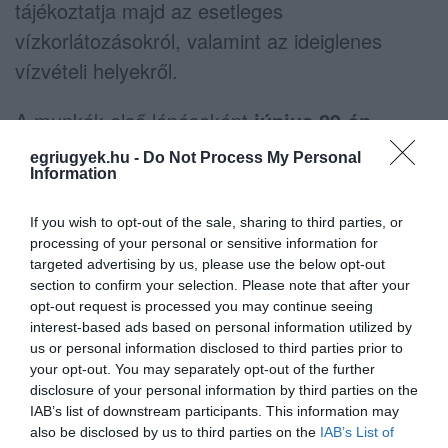
tájékoztatja majd az esetleges
vízkorlátozásokról, valamint az ideiglenes
vízvételi helyekről.
A munkák első lépéseként
június 29-én,
hétfőn 8 és 12 óra között
a szakemberek a
egriugyek.hu -
Do Not Process My Personal
Information
vízmérőaknák ellenőrzését végzik, ezért kérik
az ingatlantulajdonosokat, hogy biztosítsák a
If you wish to opt-out of the sale, sharing to third parties, or
vízmérőaknák megközelíthetőségét.
processing of your personal or sensitive information for
targeted advertising by us, please use the below opt-out
A kivitelezéssel kapcsolatban további
section to confirm your selection. Please note that after your
opt-out request is processed you may continue seeing
információ a Heves Megyei Vízmű Zrt.
interest-based ads based on personal information utilized by
diszpécserszolgálatán kérhető a
06-36/412-
us or personal information disclosed to third parties prior to
your opt-out. You may separately opt-out of the further
126
-os telefonszámon.
disclosure of your personal information by third parties on the
IAB’s list of downstream participants. This information may
also be disclosed by us to third parties on the
IAB’s List of