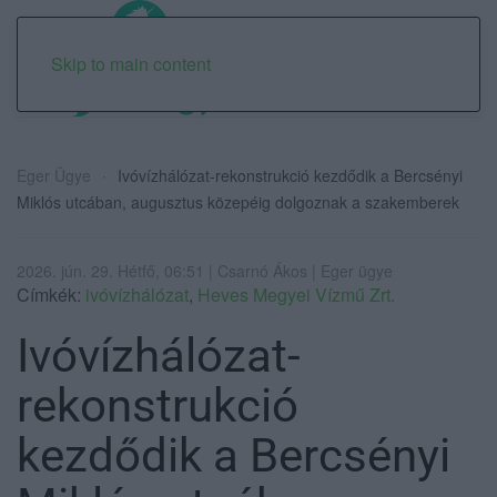
Skip to main content
Eger Ügye
Ivóvízhálózat-rekonstrukció kezdődik a Bercsényi
Miklós utcában, augusztus közepéig dolgoznak a szakemberek
2026. jún. 29. Hétfő, 06:51 | Csarnó Ákos | Eger ügye
Címkék:
ivóvízhálózat
,
Heves Megyei Vízmű Zrt.
Ivóvízhálózat-
rekonstrukció
kezdődik a Bercsényi