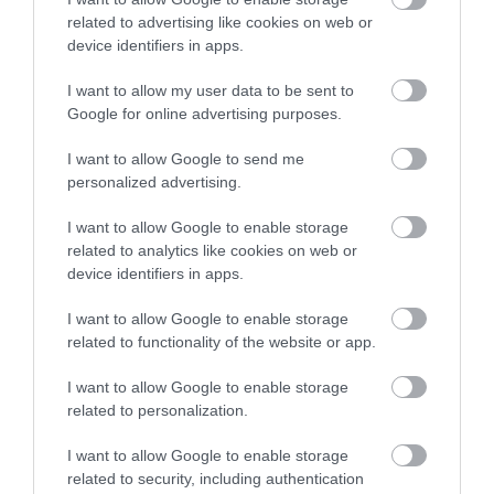
related to advertising like cookies on web or
device identifiers in apps.
TATA ELBŰVÖLŐ LÁTVÁNYOSSÁGAI,
AMIKÉRT ÉRDEMES MEGNÉZNI
I want to allow my user data to be sent to
2026. augusztus 08
|
Promóció
Google for online advertising purposes.
I want to allow Google to send me
personalized advertising.
TÖBB MINT EGY HÓNAP IS LEHET, MIRE
TELJESEN ÚJRAINDUL A P...
I want to allow Google to enable storage
2026. augusztus 07
|
Mindenki ügye
related to analytics like cookies on web or
device identifiers in apps.
I want to allow Google to enable storage
TANULJ NÉMETÜL OTTHONRÓL: A
related to functionality of the website or app.
DIGITÁLIS TANULÁS ELŐNYEI
2026. augusztus 07
|
Promóció
I want to allow Google to enable storage
related to personalization.
I want to allow Google to enable storage
ÚJRAINDULNAK A KORÁBBAN
related to security, including authentication
LEÁLLÍTOTT SZOLGÁLTATÁSOK AZ EGRI...