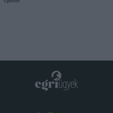
Egerben
.