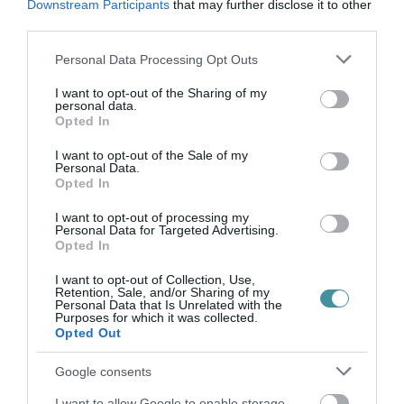
Downstream Participants
that may further disclose it to other
third parties.
Ne maradjon le a legfrissebb hírekről, kövessen
Please note that this website/app uses one or more Google
bennünket az EGRI ÜGYEK Google Hírek oldalán!
Personal Data Processing Opt Outs
services and may gather and store information including but
not limited to your visit or usage behaviour. You may click to
I want to opt-out of the Sharing of my
personal data.
grant or deny consent to Google and its third-party tags to
VISSZA A FŐOLDALRA
Opted In
use your data for below specified purposes in below Google
consent section.
I want to opt-out of the Sale of my
Personal Data.
Opted In
I want to opt-out of processing my
Personal Data for Targeted Advertising.
Opted In
Legfrissebb híreink
I want to opt-out of Collection, Use,
Retention, Sale, and/or Sharing of my
Personal Data that Is Unrelated with the
Purposes for which it was collected.
Opted Out
ÚJ MAGYAR KÜLÜGYI STRATÉGIA KÉSZÜL,
TELJES SZAKÍTÁS JÖN A...
Google consents
2026. augusztus 08
|
Mindenki ügye
I want to allow Google to enable storage