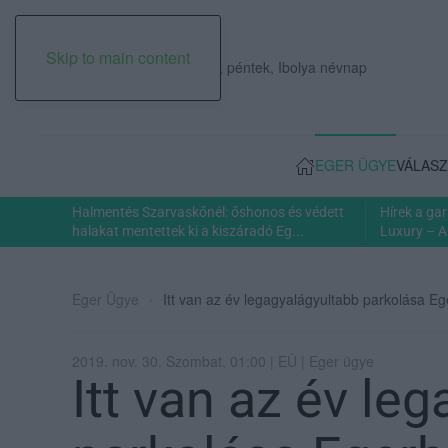
Skip to main content
2026. augusztus 07., péntek, Ibolya névnap
EGER ÜGYE
VÁLASZ
Halmentés Szarvaskőnél: őshonos és védett
Hírek a ga
halakat mentettek ki a kiszáradó Eg...
Luxury – A
Eger Ügye
Itt van az év legagyalágyultabb parkolása Eg
2019. nov. 30. Szombat, 01:00 | EÜ | Eger ügye
Itt van az év le