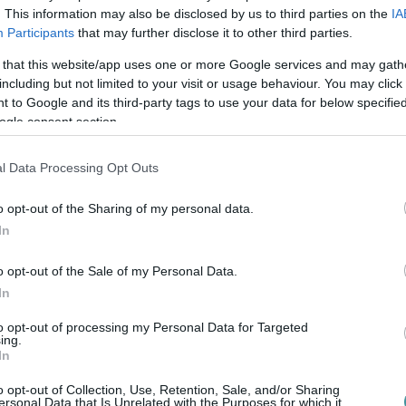
. This information may also be disclosed by us to third parties on the
IA
enet határán.
Participants
that may further disclose it to other third parties.
 that this website/app uses one or more Google services and may gath
including but not limited to your visit or usage behaviour. You may click 
 to Google and its third-party tags to use your data for below specifi
olást mindenkinek! :-)
ogle consent section.
UK A KÖRNYÉK EGYIK LEGKRETÉNEBB AUTÓSÁT (FOTÓK)
l Data Processing Opt Outs
o opt-out of the Sharing of my personal data.
In
o opt-out of the Sale of my Personal Data.
In
to opt-out of processing my Personal Data for Targeted
ing.
en bennünket az EGRI ÜGYEK Google Hírek oldalán!
In
o opt-out of Collection, Use, Retention, Sale, and/or Sharing
ersonal Data that Is Unrelated with the Purposes for which it