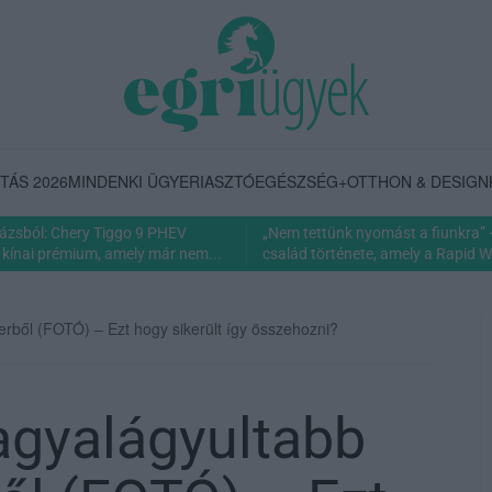
TÁS 2026
MINDENKI ÜGYE
RIASZTÓ
EGÉSZSÉG+
OTTHON & DESIGN
rázsból: Chery Tiggo 9 PHEV
„Nem tettünk nyomást a fiunkra” 
 kínai prémium, amely már nem...
család története, amely a Rapid Wi
erből (FOTÓ) – Ezt hogy sikerült így összehozni?
gagyalágyultabb