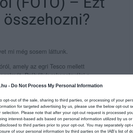
ől (FOTÓ) – Ezt
y összehozni?
lyet mi még sosem láttunk.
óról, amely az egri Tesco mellett
ogalmát. Próbáljuk rekonstruálni a
gi bevásárláshoz, láthatta, hogy egy rakat
.hu -
Do Not Process My Personal Information
ell hagynia kocsiját a bejárattól. De ő úgy
lyos megoldás:
to opt-out of the sale, sharing to third parties, or processing of your per
formation for targeted advertising by us, please use the below opt-out s
r selection. Please note that after your opt-out request is processed y
eing interest-based ads based on personal information utilized by us or
disclosed to third parties prior to your opt-out. You may separately opt-
szemünknek. Nincs senki a kocsiban, a sofőr
losure of your personal information by third parties on the IAB’s list of