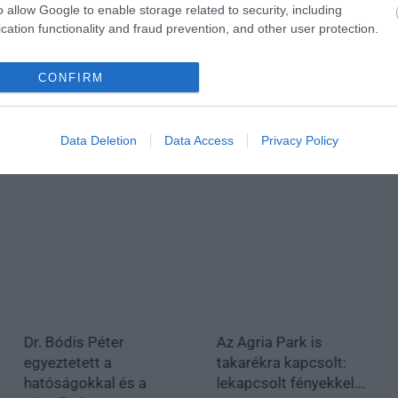
o allow Google to enable storage related to security, including
cation functionality and fraud prevention, and other user protection.
CONFIRM
Data Deletion
Data Access
Privacy Policy
Dr. Bódis Péter
Az Agria Park is
egyeztetett a
takarékra kapcsolt:
hatóságokkal és a
lekapcsolt fényekkel...