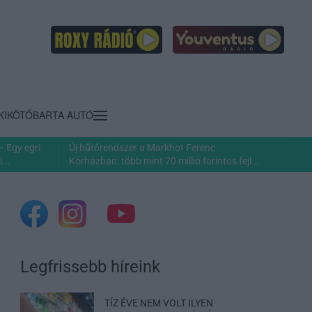
KIKÖTŐ
BARTA AUTÓ
– Egy egri
Új hűtőrendszer a Markhot Ferenc
...
Kórházban: több mint 70 millió forintos fejl...
Legfrissebb híreink
TÍZ ÉVE NEM VOLT ILYEN