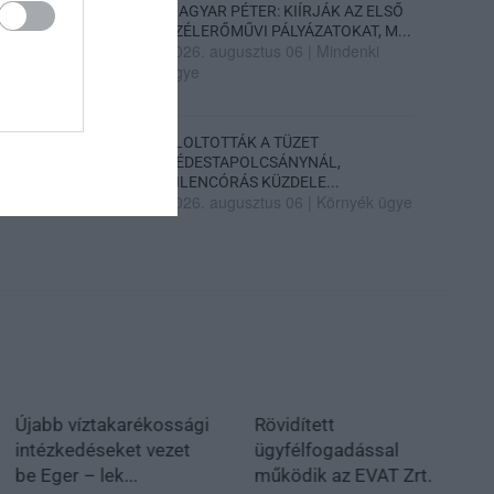
MAGYAR PÉTER: KIÍRJÁK AZ ELSŐ
SZÉLERŐMŰVI PÁLYÁZATOKAT, M...
2026. augusztus 06
|
Mindenki
ügye
ELOLTOTTÁK A TÜZET
DÉDESTAPOLCSÁNYNÁL,
KILENCÓRÁS KÜZDELE...
2026. augusztus 06
|
Környék ügye
Újabb víztakarékossági
Rövidített
intézkedéseket vezet
ügyfélfogadással
be Eger – lek...
működik az EVAT Zrt.