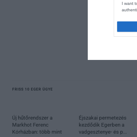
I want t
authenti
FRISS 10 EGER ÜGYE
Új hűtőrendszer a
Éjszakai permetezés
Markhot Ferenc
kezdődik Egerben a
Kórházban: több mint
vadgesztenye- és p...