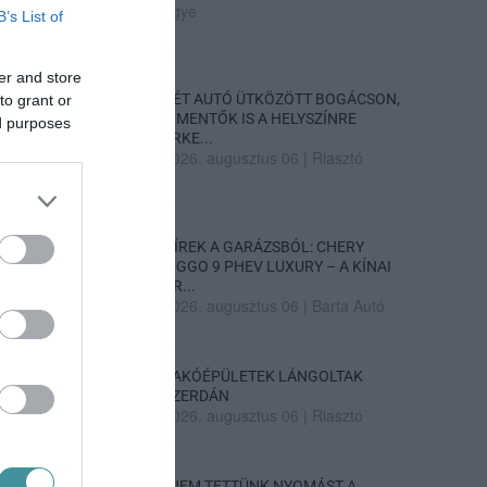
ügye
B’s List of
er and store
KÉT AUTÓ ÜTKÖZÖTT BOGÁCSON,
to grant or
A MENTŐK IS A HELYSZÍNRE
ed purposes
ÉRKE...
2026. augusztus 06
|
Riasztó
HÍREK A GARÁZSBÓL: CHERY
TIGGO 9 PHEV LUXURY – A KÍNAI
PR...
2026. augusztus 06
|
Barta Autó
LAKÓÉPÜLETEK LÁNGOLTAK
SZERDÁN
2026. augusztus 06
|
Riasztó
„NEM TETTÜNK NYOMÁST A