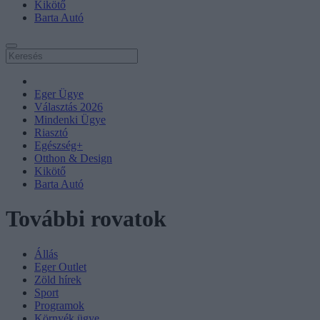
Kikötő
Barta Autó
Eger Ügye
Választás 2026
Mindenki Ügye
Riasztó
Egészség+
Otthon & Design
Kikötő
Barta Autó
További rovatok
Állás
Eger Outlet
Zöld hírek
Sport
Programok
Környék ügye