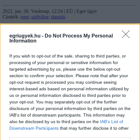
2022. jan. 30. Vasárnap, 12:24 | EÜ | Eger ügye
Címkék:
eger
,
szélvihar
,
riasztás
Itt a szélvihar, Egerre is kiadták a
egriugyek.hu -
Do Not Process My Personal
narancssárga riasztást
Information
If you wish to opt-out of the sale, sharing to third parties, or
Már a katasztrófavédelem is figyelmezteti az embereket.
processing of your personal or sensitive information for
targeted advertising by us, please use the below opt-out
A meteorológiai szolgálat másodfokú, narancs riasztást adott ki több
section to confirm your selection. Please note that after your
északi - köztük Heves - megyére is az erős szél miatt. Vasárnap
opt-out request is processed you may continue seeing
országszerte
viharos szélre lehet számítani,
interest-based ads based on personal information utilized by
akár száz kilométer/órát meghaladó széllökések is előfordulhatnak
us or personal information disclosed to third parties prior to
your opt-out. You may separately opt-out of the further
– figyelmeztet közleményében az Országos Katasztrófavédelmi
disclosure of your personal information by third parties on the
Főigazgatóság.
IAB’s list of downstream participants. This information may
Az ilyen erős szél faágakat törhet le, fákat dönthet ki, megbonthatja
also be disclosed by us to third parties on the
IAB’s List of
az épületek tetejét.
Downstream Participants
that may further disclose it to other
third parties.
A ház környékéről érdemes összegyűjteni és fedett helyre vinni