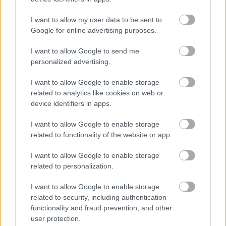
Legfrissebb híreink
I want to allow my user data to be sent to
Google for online advertising purposes.
A gyakornoki munka: lehetőségek és kihívások a
I want to allow Google to send me
personalized advertising.
karrier ke...
2026. augusztus 09
|
Promóció
I want to allow Google to enable storage
related to analytics like cookies on web or
device identifiers in apps.
35 perces tanórák és kevesebb házi feladat jöhet az
alsó ...
I want to allow Google to enable storage
related to functionality of the website or app.
2026. augusztus 08
|
Mindenki ügye
I want to allow Google to enable storage
related to personalization.
Baka Andrást jelöli köztársasági elnöknek a Tisza
I want to allow Google to enable storage
2026. augusztus 08
|
Mindenki ügye
related to security, including authentication
functionality and fraud prevention, and other
Új magyar külügyi stratégia készül, teljes szakítás
user protection.