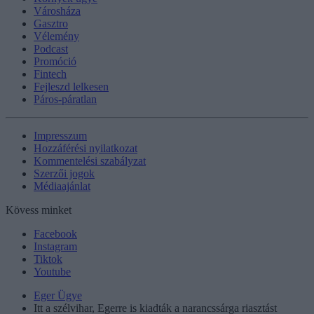
Városháza
Gasztro
Vélemény
Podcast
Promóció
Fintech
Fejleszd lelkesen
Páros-páratlan
Impresszum
Hozzáférési nyilatkozat
Kommentelési szabályzat
Szerzői jogok
Médiaajánlat
Kövess minket
Facebook
Instagram
Tiktok
Youtube
Eger Ügye
Itt a szélvihar, Egerre is kiadták a narancssárga riasztást