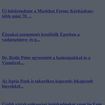
Új hűtőrendszer a Markhot Ferenc Kórházban:
több mint 70 ...
Éjszakai permetezés kezdődik Egerben a
vadgesztenye- és p...
Dr. Bódis Péter egyeztetett a hatóságokkal és a
Vízművel,...
Az Agria Park is takarékra kapcsolt: lekapcsolt
fényekkel...
Újabb víztakarékossági intézkedéseket vezet be Eger