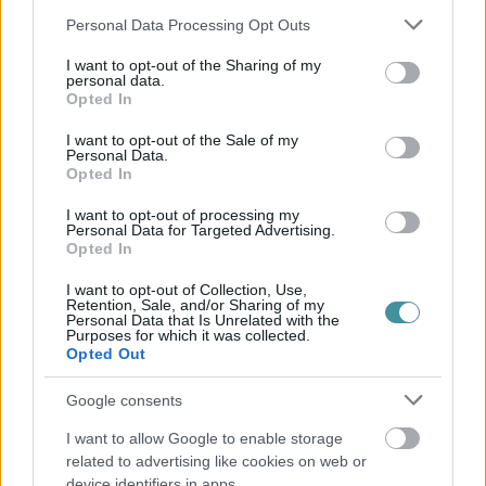
azokat a tárgyakat, amelyeket a szél felkaphat és kárt okozhat velük.
Please note that this website/app uses one or more Google
Personal Data Processing Opt Outs
Az erős szélben kidőlő fák elszakíthatják az elektromos vezetékeket.
services and may gather and store information including but
not limited to your visit or usage behaviour. You may click to
I want to opt-out of the Sharing of my
Az Országos Meteorológiai Szolgálat
azt írja
, a légmozgás csak a
personal data.
késő éjszakai órákban veszít erejéből, és az időjárási helyzet
grant or deny consent to Google and its third-party tags to
Opted In
függvényében akár a piros fokozat kiadása is indokolt lehet.
use your data for below specified purposes in below Google
consent section.
I want to opt-out of the Sale of my
Nagyon kell vigyázni az utakon is, illetve nem célszerű
Personal Data.
öreg, beteg fák, veszélyes épületek alá parkolni sem!
Opted In
– írják az OMSZ
közösségi oldalán
.
I want to opt-out of processing my
Personal Data for Targeted Advertising.
Címlapfotó: MTI/Czeglédi Zsolt
Opted In
I want to opt-out of Collection, Use,
Retention, Sale, and/or Sharing of my
Ne maradjon le a legfrissebb hírekről, kövessen bennünket az
Personal Data that Is Unrelated with the
EGRI ÜGYEK Google Hírek oldalán!
Purposes for which it was collected.
Opted Out
Vissza a főoldalra
Google consents
I want to allow Google to enable storage
related to advertising like cookies on web or
device identifiers in apps.