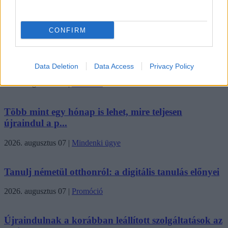
jön a...
2026. augusztus 08
|
Mindenki ügye
CONFIRM
Tata elbűvölő látványosságai, amikért érdemes
megnézni
Data Deletion
Data Access
Privacy Policy
2026. augusztus 08
|
Promóció
Több mint egy hónap is lehet, mire teljesen
újraindul a p...
2026. augusztus 07
|
Mindenki ügye
Tanulj németül otthonról: a digitális tanulás előnyei
2026. augusztus 07
|
Promóció
Újraindulnak a korábban leállított szolgáltatások az