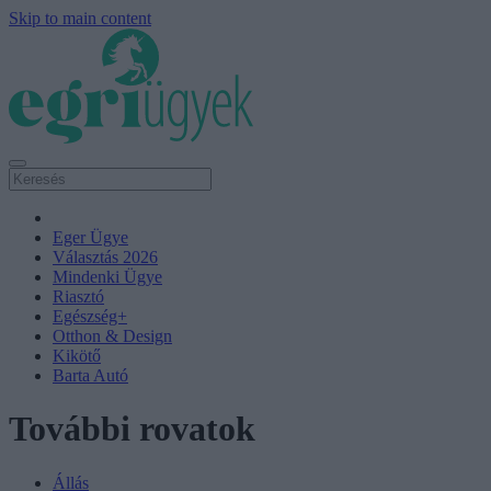
Skip to main content
Eger Ügye
Választás 2026
Mindenki Ügye
Riasztó
Egészség+
Otthon & Design
Kikötő
Barta Autó
További rovatok
Állás