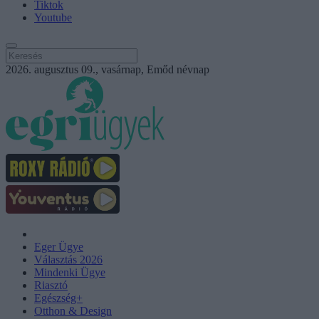
Tiktok
Youtube
2026. augusztus 09., vasárnap, Emőd névnap
Eger Ügye
Választás 2026
Mindenki Ügye
Riasztó
Egészség+
Otthon & Design