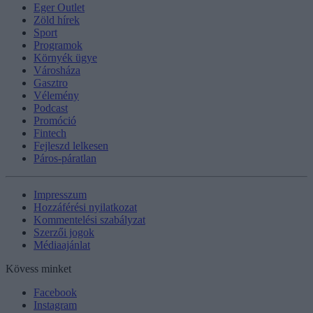
Eger Outlet
Zöld hírek
Sport
Programok
Környék ügye
Városháza
Gasztro
Vélemény
Podcast
Promóció
Fintech
Fejleszd lelkesen
Páros-páratlan
Impresszum
Hozzáférési nyilatkozat
Kommentelési szabályzat
Szerzői jogok
Médiaajánlat
Kövess minket
Facebook
Instagram