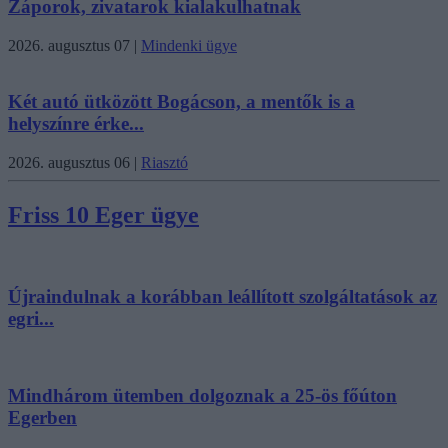
Záporok, zivatarok kialakulhatnak
2026. augusztus 07
|
Mindenki ügye
Két autó ütközött Bogácson, a mentők is a
helyszínre érke...
2026. augusztus 06
|
Riasztó
Friss 10 Eger ügye
Újraindulnak a korábban leállított szolgáltatások az
egri...
Mindhárom ütemben dolgoznak a 25-ös főúton
Egerben