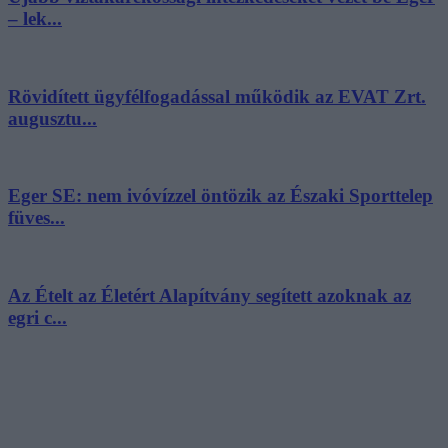
– lek...
Rövidített ügyfélfogadással működik az EVAT Zrt.
augusztu...
Eger SE: nem ivóvízzel öntözik az Északi Sporttelep
füves...
Az Ételt az Életért Alapítvány segített azoknak az
egri c...