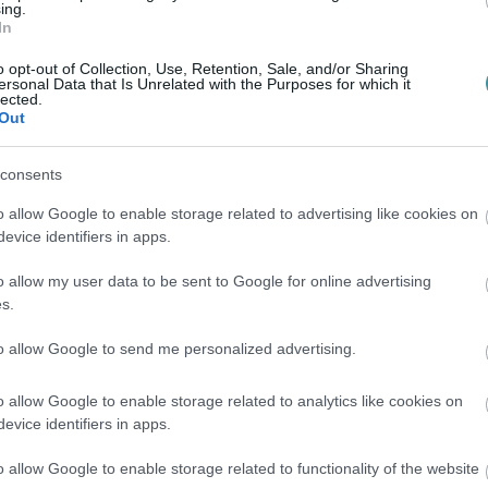
ing.
In
o opt-out of Collection, Use, Retention, Sale, and/or Sharing
ersonal Data that Is Unrelated with the Purposes for which it
lected.
Out
en bennünket az EGRI ÜGYEK Google Hírek oldalán!
consents
o allow Google to enable storage related to advertising like cookies on
evice identifiers in apps.
o allow my user data to be sent to Google for online advertising
s.
to allow Google to send me personalized advertising.
o allow Google to enable storage related to analytics like cookies on
evice identifiers in apps.
o allow Google to enable storage related to functionality of the website