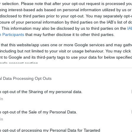
r selection. Please note that after your opt-out request is processed y
eing interest-based ads based on personal information utilized by us or
disclosed to third parties prior to your opt-out. You may separately opt-
gők és Vicuskák programban a résztvevők
losure of your personal information by third parties on the IAB’s list of
k bőrébe. Vitézi szertartás keretei között
. This information may also be disclosed by us to third parties on the
IA
Participants
that may further disclose it to other third parties.
n, settenkedésben kell teljesíteni a
 that this website/app uses one or more Google services and may gath
including but not limited to your visit or usage behaviour. You may click 
 to Google and its third-party tags to use your data for below specifi
ogle consent section.
a letűnt korokat: szombaton a Kossuth-díjas
ngával és Blaskó Balázzsal találkozhatnak az
l Data Processing Opt Outs
eségek felesége címmel Petőfiné Szendrey
o opt-out of the Sharing of my personal data.
g a látogatók Patka Heléna előadásában. A
In
nés műsorában az esemény címadó írója,
o opt-out of the Sale of my Personal Data.
In
k olvasóink.
to opt-out of processing my Personal Data for Targeted