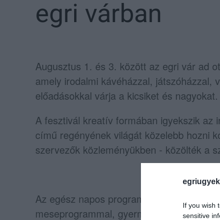
egri várban
Augusztus 1. és 3. között az egri vár ad ot
amely irodalmi kávéházzal, játszóházzal, v
előadásokkal várja a kicsiket és nagyokat.
A fesztivál kreatív formában igyekszik az 
című regényének világát közelebb hozni k
szervezők közleményükben - közölték a s
egriugyek
Az egész napos programsorozaton a gyer
If you wish 
meseprogrammal, gyermekelőadásokkal és
sensitive in