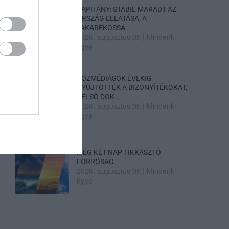
KAPITÁNY: STABIL MARADT AZ
ORSZÁG ELLÁTÁSA, A
TAKARÉKOSSÁ...
2026. augusztus 05
|
Mindenki
ügye
KÖZMÉDIÁSOK ÉVEKIG
GYŰJTÖTTÉK A BIZONYÍTÉKOKAT,
BELSŐ DOK...
2026. augusztus 05
|
Mindenki
ügye
MÉG KÉT NAP TIKKASZTÓ
FORRÓSÁG
2026. augusztus 05
|
Mindenki
ügye