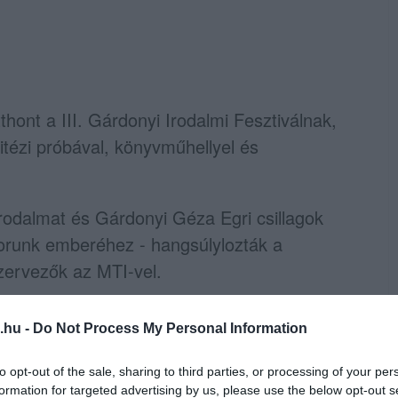
thont a III. Gárdonyi Irodalmi Fesztiválnak,
itézi próbával, könyvműhellyel és
irodalmat és Gárdonyi Géza Egri csillagok
orunk emberéhez - hangsúlylozták a
zervezők az MTI-vel.
.hu -
Do Not Process My Personal Information
mekeket kézműves foglalkozásokkal,
to opt-out of the sale, sharing to third parties, or processing of your per
 látványműhelyekkel várják.
formation for targeted advertising by us, please use the below opt-out s