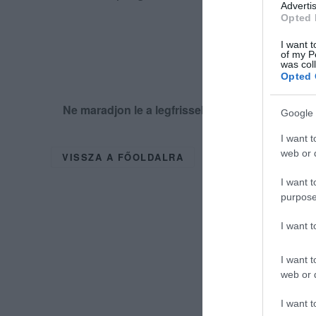
Advertis
Opted 
I want t
of my P
was col
Opted 
Ne maradjon le a legfrissebb hírekről, kövess
Google 
I want t
web or d
VISSZA A FŐOLDALRA
I want t
purpose
I want 
I want t
web or d
I want t