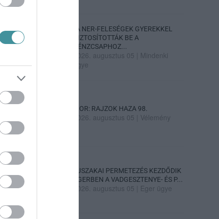
„A NER-FELESÉGEK GYEREKKEL
BIZTOSÍTOTTÁK BE A
PÉNZCSAPHOZ...
2026. augusztus 05
|
Mindenki
ügye
SIOR: RAJZOK HAZA 98.
2026. augusztus 05
|
Vélemény
ÉJSZAKAI PERMETEZÉS KEZDŐDIK
EGERBEN A VADGESZTENYE- ÉS P...
2026. augusztus 05
|
Eger ügye