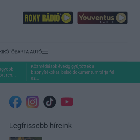
KIKÖTŐ
BARTA AUTÓ
Közmédiások évekig gyűjtötték a
nagyobb
bizonyítékokat, belső dokumentum tárja fel
tt ren...
az...
Legfrissebb híreink