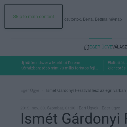
Skip to main content
2026. augusztus 06., csütörtök, Berta, Bettina névnap
EGER ÜGYE
VÁLASZ
Új hűtőrendszer a Markhot Ferenc
Eloltották
Kórházban: több mint 70 millió forintos fejl...
kilencórás 
Eger Ügye
Ismét Gárdonyi Fesztivál lesz az egri várban
2019. nov. 30. Szombat, 01:00 | Egri Ügyek | Eger ügye
Ismét Gárdonyi F