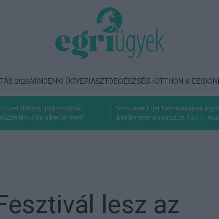
TÁS 2026
MINDENKI ÜGYE
RIASZTÓ
EGÉSZSÉG+
OTTHON & DESIGN
 a tüzet Dédestapolcsánynál,
Visszatér Eger belvárosának leg
küzdelem után sikerült megf...
borünnepe: augusztus 12-17. közö
esztivál lesz az