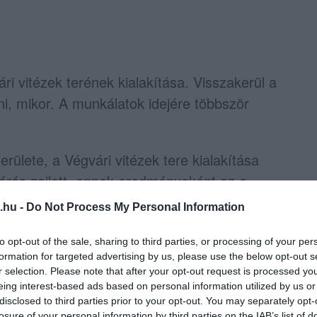
ári vitézek terének kialakítása. Visszakerül a
i, mikor. A munkálatok idejére többször
rülete, a Végvári vitézek tere kialakítása
eltárás zajlott, ennek eredményeként az a
rból származó lábazati köveket meg kell
.hu -
Do Not Process My Personal Information
, valamint a terület északi és déli
néhány falmaradványt. A tervekben ennek
to opt-out of the sale, sharing to third parties, or processing of your per
formation for targeted advertising by us, please use the below opt-out s
re a szakemberek, ám a Végvári vitézek
r selection. Please note that after your opt-out request is processed y
y a fiatalok számára vonzó, lépcsőzetes
eing interest-based ads based on personal information utilized by us or
disclosed to third parties prior to your opt-out. You may separately opt-
ér alakul ki. Itt kap új, méltó helyet a
losure of your personal information by third parties on the IAB’s list of