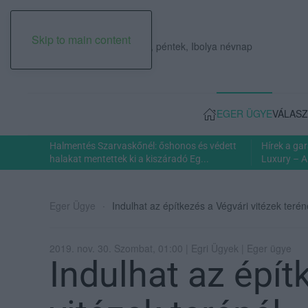
Skip to main content
2026. augusztus 07., péntek, Ibolya névnap
EGER ÜGYE
VÁLASZ
Halmentés Szarvaskőnél: őshonos és védett
Hírek a ga
halakat mentettek ki a kiszáradó Eg...
Luxury – A
Eger Ügye
Indulhat az építkezés a Végvári vitézek terén
2019. nov. 30. Szombat, 01:00 | Egri Ügyek | Eger ügye
Indulhat az épít