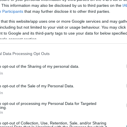
jes egészében restaurált lovas
. This information may also be disclosed by us to third parties on the
IA
Participants
that may further disclose it to other third parties.
kotás Dobó térről történő elszállítása látható.
a kialakuló park központi eleme lesz – áll az
 that this website/app uses one or more Google services and may gath
including but not limited to your visit or usage behaviour. You may click 
 to Google and its third-party tags to use your data for below specifi
ogle consent section.
l Data Processing Opt Outs
 majd a hidat is
o opt-out of the Sharing of my personal data.
folyik a helyszínen, s a lépcsősor
In
k a napokban. Utóbbihoz kapcsolódóan
o opt-out of the Sale of my Personal Data.
elől a gyaloghidat. A gyalogosok a Dobó utca
In
íthetik meg az egykori Szúnyog-közt. Az, hogy
to opt-out of processing my Personal Data for Targeted
ét összekötő gyaloghidat pontosan milyen
ing.
In
, nagyban függ az időjárástól, valamint a
iztosan kijelenthető, hogy az átkelőt
o opt-out of Collection, Use, Retention, Sale, and/or Sharing
ersonal Data that Is Unrelated with the Purposes for which it