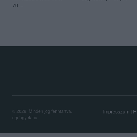
70 ...
.
©
2026.
Minden jog fenntartva.
Impresszum
|
H
egriugyek.hu