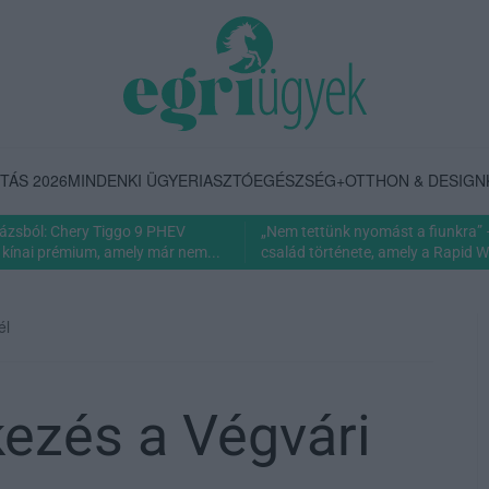
TÁS 2026
MINDENKI ÜGYE
RIASZTÓ
EGÉSZSÉG+
OTTHON & DESIGN
rázsból: Chery Tiggo 9 PHEV
„Nem tettünk nyomást a fiunkra” 
 kínai prémium, amely már nem...
család története, amely a Rapid Wi
él
kezés a Végvári