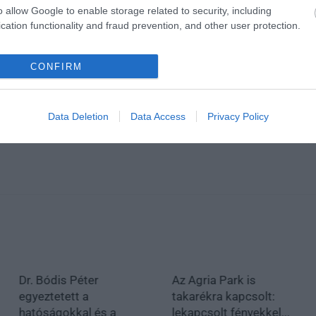
o allow Google to enable storage related to security, including
cation functionality and fraud prevention, and other user protection.
CONFIRM
en bennünket az EGRI ÜGYEK Google Hírek oldalán!
Data Deletion
Data Access
Privacy Policy
Dr. Bódis Péter
Az Agria Park is
egyeztetett a
takarékra kapcsolt:
hatóságokkal és a
lekapcsolt fényekkel...