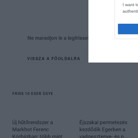
I want t
authenti
Ne maradjon le a legfrissebb hírekről, kövess
VISSZA A FŐOLDALRA
FRISS 10 EGER ÜGYE
Új hűtőrendszer a
Éjszakai permetezés
Markhot Ferenc
kezdődik Egerben a
Kórházban: több mint
vadgesztenye- és p...