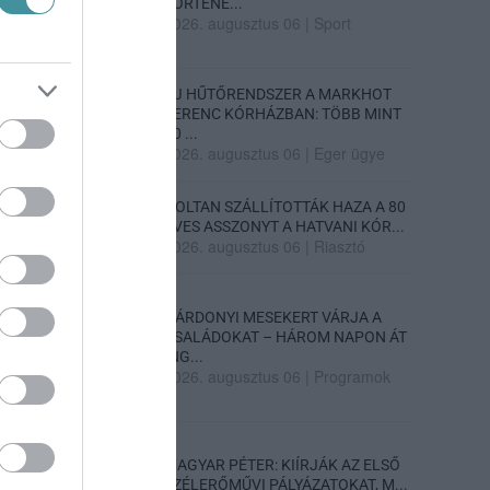
TÖRTÉNE...
2026. augusztus 06
|
Sport
ÚJ HŰTŐRENDSZER A MARKHOT
FERENC KÓRHÁZBAN: TÖBB MINT
70 ...
2026. augusztus 06
|
Eger ügye
HOLTAN SZÁLLÍTOTTÁK HAZA A 80
ÉVES ASSZONYT A HATVANI KÓR...
2026. augusztus 06
|
Riasztó
GÁRDONYI MESEKERT VÁRJA A
CSALÁDOKAT – HÁROM NAPON ÁT
ING...
2026. augusztus 06
|
Programok
MAGYAR PÉTER: KIÍRJÁK AZ ELSŐ
SZÉLERŐMŰVI PÁLYÁZATOKAT, M...