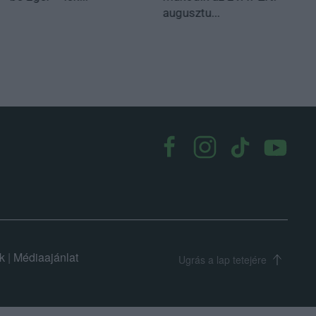
augusztu...
k
|
Médiaajánlat
Ugrás a lap tetejére