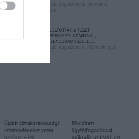
2026. augusztus 06
|
Mindenki
ügye
ELOLTOTTÁK A TÜZET
DÉDESTAPOLCSÁNYNÁL,
KILENCÓRÁS KÜZDELE...
2026. augusztus 06
|
Környék ügye
Újabb víztakarékossági
Rövidített
intézkedéseket vezet
ügyfélfogadással
be Eger – lek...
működik az EVAT Zrt.