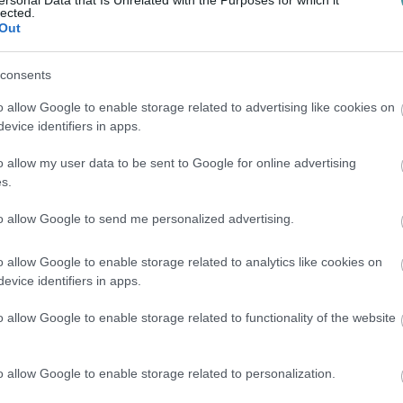
ztosan nem használhatják a járókelők, s ezt
lected.
Out
 többször is szükség lehet a gyalogos
és befejezéséig.
consents
o allow Google to enable storage related to advertising like cookies on
evice identifiers in apps.
tóan a nyár folyamán készül el. Az új – az
o allow my user data to be sent to Google for online advertising
s.
 leletek miatt minimálisan áttervezett
–
tér
újított, kiszélesített Gerl utcai patakhíddal.
to allow Google to send me personalized advertising.
al közvetlen kapcsolatot biztosító közösségi
o allow Google to enable storage related to analytics like cookies on
gységes belvárosi térsor.
evice identifiers in apps.
 ehhez hasonló lehet majd az új tér egy
o allow Google to enable storage related to functionality of the website
o allow Google to enable storage related to personalization.