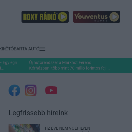
KIKÖTŐ
BARTA AUTÓ
– Egy egri
Új hűtőrendszer a Markhot Ferenc
...
Kórházban: több mint 70 millió forintos fejl...
Legfrissebb híreink
TÍZ ÉVE NEM VOLT ILYEN