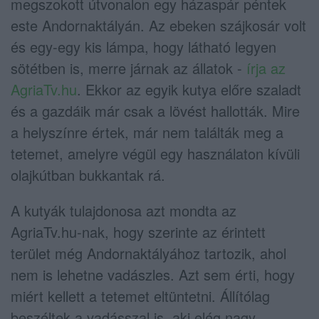
megszokott útvonalon egy házaspár péntek
este Andornaktályán. Az ebeken szájkosár volt
és egy-egy kis lámpa, hogy látható legyen
sötétben is, merre járnak az állatok -
írja az
AgriaTv.hu
. Ekkor az egyik kutya előre szaladt
és a gazdáik már csak a lövést hallották. Mire
a helyszínre értek, már nem találták meg a
tetemet, amelyre végül egy használaton kívüli
olajkútban bukkantak rá.
A kutyák tulajdonosa azt mondta az
AgriaTv.hu-nak, hogy szerinte az érintett
terület még Andornaktályához tartozik, ahol
nem is lehetne vadászles. Azt sem érti, hogy
miért kellett a tetemet eltüntetni. Állítólag
beszéltek a vadásszal is, aki elég nagy