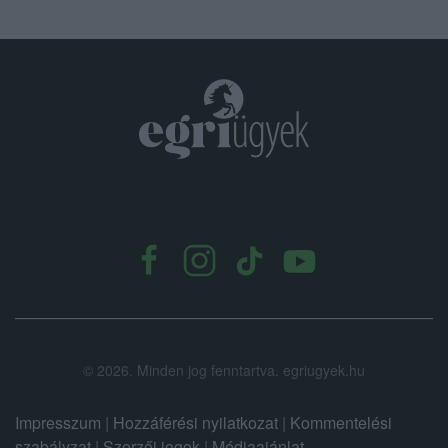
.
©
2026.
Minden jog fenntartva. egriugyek.hu
Impresszum
|
Hozzáférési nyilatkozat
|
Kommentelési
szabályzat
|
Szerzői jogok
|
Médiaajánlat