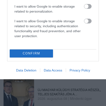
I want to allow Google to enable storage
related to personalization.
35 PERCES TANÓRÁK ÉS KEVESEBB HÁZI
FELADAT JÖHET AZ ALSÓ ...
I want to allow Google to enable storage
2026. augusztus 08
|
Mindenki ügye
related to security, including authentication
functionality and fraud prevention, and other
user protection.
BAKA ANDRÁST JELÖLI KÖZTÁRSASÁGI
CONFIRM
ELNÖKNEK A TISZA
2026. augusztus 08
|
Mindenki ügye
Data Deletion
Data Access
Privacy Policy
ÚJ MAGYAR KÜLÜGYI STRATÉGIA KÉSZÜL,
TELJES SZAKÍTÁS JÖN A...
2026. augusztus 08
|
Mindenki ügye