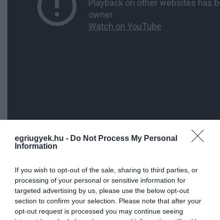
egriugyek.hu -
Do Not Process My Personal
Information
If you wish to opt-out of the sale, sharing to third parties, or
processing of your personal or sensitive information for
targeted advertising by us, please use the below opt-out
section to confirm your selection. Please note that after your
Ne maradjon le a legfrissebb hírekről, kövessen
opt-out request is processed you may continue seeing
bennünket az EGRI ÜGYEK Google Hírek oldalán!