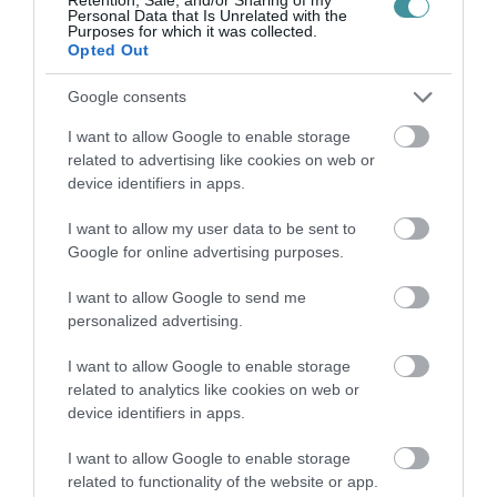
Personal Data that Is Unrelated with the
Purposes for which it was collected.
ITTASAN RANDALÍROZOTT EGER
Opted Out
BELVÁROSÁBAN: ÜZLETEK KIRAKATA...
2026. augusztus 09
|
Riasztó
Google consents
I want to allow Google to enable storage
related to advertising like cookies on web or
device identifiers in apps.
ORBÁN EGYKORI VÍZÜGYI ÁLLAMTITKÁRA
I want to allow my user data to be sent to
IS ELLENTMONDOTT A VOL...
2026. augusztus 09
|
Mindenki ügye
Google for online advertising purposes.
I want to allow Google to send me
personalized advertising.
I want to allow Google to enable storage
A GYAKORNOKI MUNKA: LEHETŐSÉGEK ÉS
related to analytics like cookies on web or
KIHÍVÁSOK A KARRIER KE...
device identifiers in apps.
2026. augusztus 09
|
Promóció
I want to allow Google to enable storage
related to functionality of the website or app.