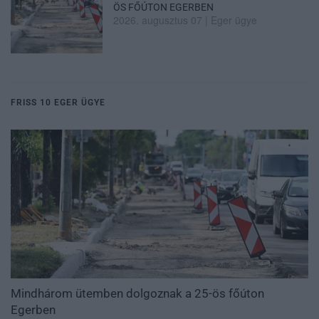
ÖS FŐÚTON EGERBEN
2026. augusztus 07
|
Eger ügye
FRISS 10 EGER ÜGYE
Mindhárom ütemben dolgoznak a 25-ös főúton
Egerben