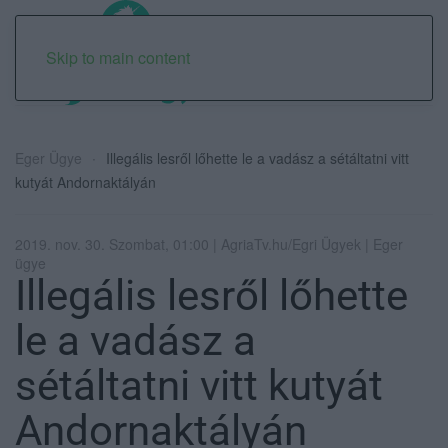
Skip to main content
Eger Ügye
Illegális lesről lőhette le a vadász a sétáltatni vitt
kutyát Andornaktályán
2019. nov. 30. Szombat, 01:00 | AgriaTv.hu/Egri Ügyek | Eger
ügye
Illegális lesről lőhette
le a vadász a
sétáltatni vitt kutyát
Andornaktályán