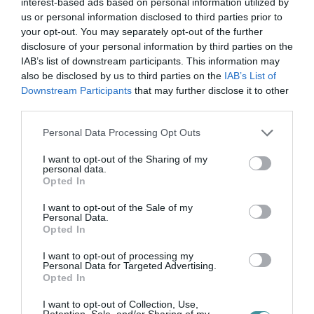
interest-based ads based on personal information utilized by
us or personal information disclosed to third parties prior to
your opt-out. You may separately opt-out of the further
VISSZA A FŐOLDALRA
disclosure of your personal information by third parties on the
IAB’s list of downstream participants. This information may
also be disclosed by us to third parties on the
IAB’s List of
Downstream Participants
that may further disclose it to other
third parties.
Please note that this website/app uses one or more Google
Personal Data Processing Opt Outs
services and may gather and store information including but
not limited to your visit or usage behaviour. You may click to
I want to opt-out of the Sharing of my
Legfrissebb híreink
personal data.
grant or deny consent to Google and its third-party tags to
Opted In
use your data for below specified purposes in below Google
consent section.
I want to opt-out of the Sale of my
Personal Data.
AZ ENDODONCIÁBAN
Opted In
NÉLKÜLÖZHETETLEN ESZKÖZÖK
2026. augusztus 09
|
Promóció
I want to opt-out of processing my
Personal Data for Targeted Advertising.
Opted In
I want to opt-out of Collection, Use,
Retention, Sale, and/or Sharing of my