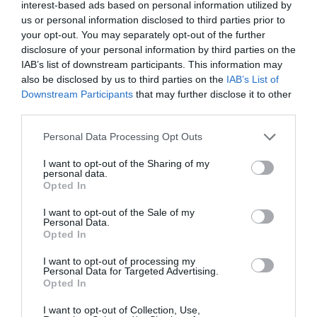
interest-based ads based on personal information utilized by
us or personal information disclosed to third parties prior to
your opt-out. You may separately opt-out of the further
disclosure of your personal information by third parties on the
IAB’s list of downstream participants. This information may
also be disclosed by us to third parties on the
IAB’s List of
Downstream Participants
that may further disclose it to other
third parties.
Legfrissebb híreink
Please note that this website/app uses one or more Google
Personal Data Processing Opt Outs
services and may gather and store information including but
not limited to your visit or usage behaviour. You may click to
I want to opt-out of the Sharing of my
personal data.
grant or deny consent to Google and its third-party tags to
TÍZ ÉVE NEM VOLT ILYEN ALACSONY AZ
Opted In
INFLÁCIÓ MAGYARORSZÁGON
use your data for below specified purposes in below Google
2026. augusztus 07
|
Mindenki ügye
consent section.
I want to opt-out of the Sale of my
Personal Data.
Opted In
I want to opt-out of processing my
Personal Data for Targeted Advertising.
Opted In
MINDHÁROM ÜTEMBEN DOLGOZNAK A 25-
ÖS FŐÚTON EGERBEN
I want to opt-out of Collection, Use,
2026. augusztus 07
|
Eger ügye