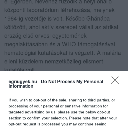
el Egerben. Nevéhez fűződik a helyi önálló
központi laboratórium létrehozása, melynek
1964-ig vezetője is volt. Később Ghánába
költözött, ahol aktív szerepet vállalt az afrikai
ország első orvosi egyetemének
megalakításában és a WHO támogatásával
hematológiai kutatásokat is végzett. A malária
elleni küzdelem nemzetközileg elismert
kutatója volt.
egriugyek.hu -
Do Not Process My Personal
Information
If you wish to opt-out of the sale, sharing to third parties, or
Ne maradjon le a legfrissebb hírekről, kövessen
processing of your personal or sensitive information for
bennünket az EGRI ÜGYEK Google Hírek oldalán!
targeted advertising by us, please use the below opt-out
section to confirm your selection. Please note that after your
opt-out request is processed you may continue seeing
VISSZA A FŐOLDALRA