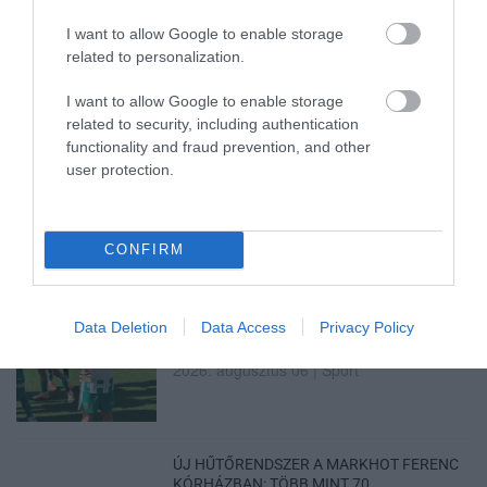
MENTŐK IS A HELYSZÍNRE ÉRKE...
2026. augusztus 06
|
Riasztó
I want to allow Google to enable storage
related to personalization.
I want to allow Google to enable storage
related to security, including authentication
HÍREK A GARÁZSBÓL: CHERY TIGGO 9
PHEV LUXURY – A KÍNAI PR...
functionality and fraud prevention, and other
2026. augusztus 06
|
Barta Autó
user protection.
LAKÓÉPÜLETEK LÁNGOLTAK SZERDÁN
2026. augusztus 06
|
Riasztó
CONFIRM
Data Deletion
Data Access
Privacy Policy
„NEM TETTÜNK NYOMÁST A FIUNKRA” –
EGY EGRI CSALÁD TÖRTÉNE...
2026. augusztus 06
|
Sport
ÚJ HŰTŐRENDSZER A MARKHOT FERENC
KÓRHÁZBAN: TÖBB MINT 70 ...