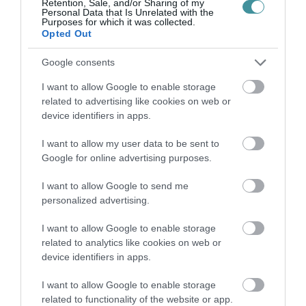
Retention, Sale, and/or Sharing of my
Personal Data that Is Unrelated with the
Purposes for which it was collected.
Opted Out
Google consents
HALMENTÉS SZARVASKŐNÉL: ŐSHONOS
I want to allow Google to enable storage
ÉS VÉDETT HALAKAT MENTETT...
related to advertising like cookies on web or
2026. augusztus 07
|
Környék ügye
device identifiers in apps.
I want to allow my user data to be sent to
Google for online advertising purposes.
I want to allow Google to send me
ZÁPOROK, ZIVATAROK KIALAKULHATNAK
personalized advertising.
2026. augusztus 07
|
Mindenki ügye
I want to allow Google to enable storage
related to analytics like cookies on web or
device identifiers in apps.
I want to allow Google to enable storage
related to functionality of the website or app.
KÉT AUTÓ ÜTKÖZÖTT BOGÁCSON, A