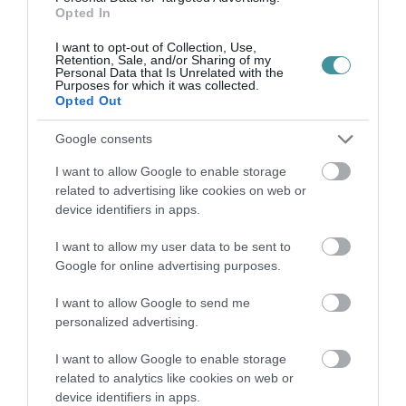
Opted In
TATA ELBŰVÖLŐ LÁTVÁNYOSSÁGAI,
I want to opt-out of Collection, Use,
AMIKÉRT ÉRDEMES MEGNÉZNI
Retention, Sale, and/or Sharing of my
2026. augusztus 08
|
Promóció
Personal Data that Is Unrelated with the
Purposes for which it was collected.
Opted Out
Google consents
I want to allow Google to enable storage
TÖBB MINT EGY HÓNAP IS LEHET, MIRE
related to advertising like cookies on web or
TELJESEN ÚJRAINDUL A P...
2026. augusztus 07
|
Mindenki ügye
device identifiers in apps.
I want to allow my user data to be sent to
Google for online advertising purposes.
I want to allow Google to send me
TANULJ NÉMETÜL OTTHONRÓL: A
personalized advertising.
DIGITÁLIS TANULÁS ELŐNYEI
2026. augusztus 07
|
Promóció
I want to allow Google to enable storage
related to analytics like cookies on web or
device identifiers in apps.