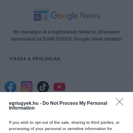
Ne maradjon le a legfrissebb hírekről, kövessen
bennünket az EGRI ÜGYEK Google Hírek oldalán!
VISSZA A FŐOLDALRA
egriugyek.hu -
Do Not Process My Personal
Information
Legfrissebb híreink
If you wish to opt-out of the sale, sharing to third parties, or
processing of your personal or sensitive information for