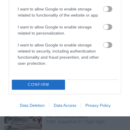
I want to allow Google to enable storage
related to functionality of the website or app.
ÚJRAINDULNAK A KORÁBBAN
LEÁLLÍTOTT SZOLGÁLTATÁSOK AZ EGRI...
I want to allow Google to enable storage
2026. augusztus 07
|
Eger ügye
related to personalization.
I want to allow Google to enable storage
related to security, including authentication
functionality and fraud prevention, and other
user protection.
TÍZ ÉVE NEM VOLT ILYEN ALACSONY AZ
INFLÁCIÓ MAGYARORSZÁGON
2026. augusztus 07
|
Mindenki ügye
CONFIRM
Data Deletion
Data Access
Privacy Policy
MINDHÁROM ÜTEMBEN DOLGOZNAK A 25-
ÖS FŐÚTON EGERBEN
2026. augusztus 07
|
Eger ügye