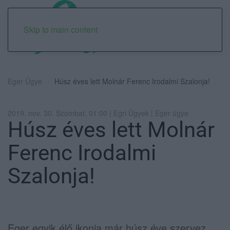
Skip to main content
Eger Ügye
Húsz éves lett Molnár Ferenc Irodalmi Szalonja!
2019. nov. 30. Szombat, 01:00 | Egri Ügyek | Eger ügye
Húsz éves lett Molnár
Ferenc Irodalmi
Szalonja!
Eger egyik élő ikonja már húsz éve szervez