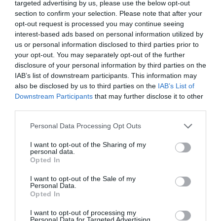
35 PERCES TANÓRÁK ÉS KEVESEBB HÁZI
targeted advertising by us, please use the below opt-out
FELADAT JÖHET AZ ALSÓ ...
section to confirm your selection. Please note that after your
2026. augusztus 08
|
Mindenki ügye
opt-out request is processed you may continue seeing
interest-based ads based on personal information utilized by
us or personal information disclosed to third parties prior to
your opt-out. You may separately opt-out of the further
disclosure of your personal information by third parties on the
IAB’s list of downstream participants. This information may
BAKA ANDRÁST JELÖLI KÖZTÁRSASÁGI
also be disclosed by us to third parties on the
IAB’s List of
ELNÖKNEK A TISZA
Downstream Participants
that may further disclose it to other
2026. augusztus 08
|
Mindenki ügye
third parties.
Please note that this website/app uses one or more Google
Personal Data Processing Opt Outs
services and may gather and store information including but
not limited to your visit or usage behaviour. You may click to
I want to opt-out of the Sharing of my
personal data.
grant or deny consent to Google and its third-party tags to
ÚJ MAGYAR KÜLÜGYI STRATÉGIA KÉSZÜL,
Opted In
use your data for below specified purposes in below Google
TELJES SZAKÍTÁS JÖN A...
consent section.
2026. augusztus 08
|
Mindenki ügye
I want to opt-out of the Sale of my
Personal Data.
Opted In
I want to opt-out of processing my
Personal Data for Targeted Advertising.