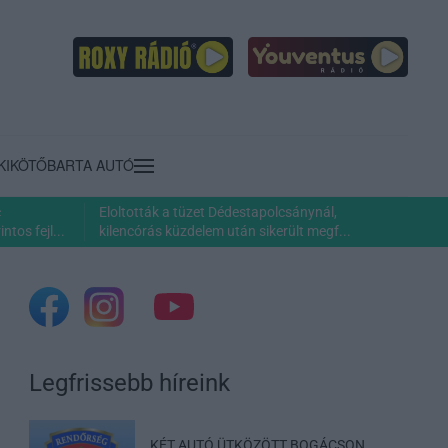
KIKÖTŐ
BARTA AUTÓ
c
Eloltották a tüzet Dédestapolcsánynál,
ntos fejl...
kilencórás küzdelem után sikerült megf...
Legfrissebb híreink
KÉT AUTÓ ÜTKÖZÖTT BOGÁCSON,