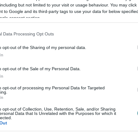
including but not limited to your visit or usage behaviour. You may click 
 to Google and its third-party tags to use your data for below specifi
e ezt írta portálunk megkeresésére: "Az
ogle consent section.
lladék begyűjtését, az akkori menetrendnek
folyamatosan tapasztalja, hogy a város
l Data Processing Opt Outs
ggel jelenik meg zöldhulladék, ami azért
o opt-out of the Sharing of my personal data.
 élőket, illetve bevonzza az egyéb típusú
In
szünk az ismételt kipakolásokat is
hat majd Eger életében az előreláthatólag a
o opt-out of the Sale of my Personal Data.
In
omposzt telep megnyitása."
to opt-out of processing my Personal Data for Targeted
ing.
elője cikkünk megjelenése után az
In
z:
A körzet képviselőjeként többször jeleztem
o opt-out of Collection, Use, Retention, Sale, and/or Sharing
apasztalok, főképp, lombhulladék kupacokat.
ersonal Data that Is Unrelated with the Purposes for which it
lected.
eznek az ünnepek előtt felszámolni.
Out
örnyezetben ünnepelni a szeretteivel,