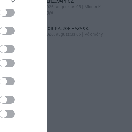
PÉNZCSAPHOZ...
2026. augusztus 05
|
Mindenki
ügye
SIOR: RAJZOK HAZA 98.
2026. augusztus 05
|
Vélemény