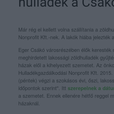
hulladék a Csák
Már rég el kellett volna szállítania a zöld
Nonprofit Kft.-nek. A lakók hiába jelezték
Eger Csákó városrészében élők keresték m
meghirdetett lakossági zöldhulladék gyűjtés
házak elől a kihelyezett szemetet. Az önk
Hulladékgazdálkodási Nonprofit Kft. 2015.
(péntek) végzi a szokásos évi, őszi, lakos
időpontok szerint". Itt
szerepelnek a dát
a szemetet. Ennek ellenére hétfő reggel mé
házaknál.