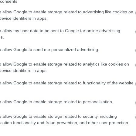
consents
ott karácsonyfák még inkább gyarapítani
elent megoldást az a néhány nap, ami a
o allow Google to enable storage related to advertising like cookies on
evice identifiers in apps.
e az év során. Az emberek hiába gyűjtötték
llott valamennyi a fák lombjairól. De
o allow my user data to be sent to Google for online advertising
s.
ntén hasonló a helyzet. Ezekből alakulnak ki
Az emberek nem tudják kezelni a saját
to allow Google to send me personalized advertising.
et, stb-t. Ez jelen formában nem kínál teljes
o allow Google to enable storage related to analytics like cookies on
evice identifiers in apps.
o allow Google to enable storage related to functionality of the website
blémát. A szelektív hulladékgyűjtők környéke
is hulladéklerakást illeti. Valamint, egyéb
émát okoz az illegális hulladéklerakás egész
o allow Google to enable storage related to personalization.
ör, legutóbb a közgyűlésen is, jeleztem,
o allow Google to enable storage related to security, including
 és szelektív hulladék koncepció"
cation functionality and fraud prevention, and other user protection.
társulási projekt, ami megteremtheti a