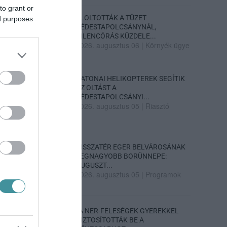
to grant or
ELOLTOTTÁK A TÜZET
ed purposes
DÉDESTAPOLCSÁNYNÁL,
KILENCÓRÁS KÜZDELE...
2026. augusztus 06
|
Környék ügye
KATONAI HELIKOPTEREK SEGÍTIK
AZ OLTÁST A
DÉDESTAPOLCSÁNYI...
2026. augusztus 05
|
Riasztó
VISSZATÉR EGER BELVÁROSÁNAK
LEGNAGYOBB BORÜNNEPE:
AUGUSZT...
2026. augusztus 05
|
Programok
„A NER-FELESÉGEK GYEREKKEL
BIZTOSÍTOTTÁK BE A