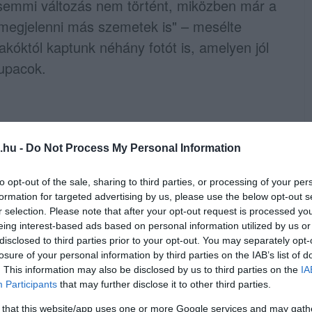
e semmi változás nem történt, miközben már a
 megjelenni más szemetek is" – mesélte
lakóktól kaptunk néhány fotót is, amelyen jól
kupacok.
.hu -
Do Not Process My Personal Information
to opt-out of the sale, sharing to third parties, or processing of your per
formation for targeted advertising by us, please use the below opt-out s
r selection. Please note that after your opt-out request is processed y
eing interest-based ads based on personal information utilized by us or
disclosed to third parties prior to your opt-out. You may separately opt-
losure of your personal information by third parties on the IAB’s list of
. This information may also be disclosed by us to third parties on the
IA
Participants
that may further disclose it to other third parties.
 that this website/app uses one or more Google services and may gath