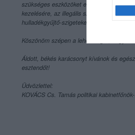
szükséges eszközöket ezen koncepcióhoz.
kezelésére, az illegális szemétlerakás vis
hulladékgyűjtő-szigeteket is fel lehetne v
Köszönöm szépen a lehetőséget, hogy vál
Áldott, békés karácsonyt kívánok és egés
esztendőt!
Üdvözlettel:
KOVÁCS Cs. Tamás politikai kabinetfőnök-