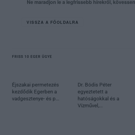
Ne maradjon le a legfrissebb hírekről, kövess
VISSZA A FŐOLDALRA
FRISS 10 EGER ÜGYE
Éjszakai permetezés
Dr. Bódis Péter
kezdődik Egerben a
egyeztetett a
vadgesztenye- és p...
hatóságokkal és a
Vízművel,...