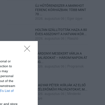
ÚJ HŰTŐRENDSZER A MARKHOT
FERENC KÓRHÁZBAN: TÖBB MINT
70 ...
2026. augusztus 06
|
Eger ügye
HOLTAN SZÁLLÍTOTTÁK HAZA A 80
ÉVES ASSZONYT A HATVANI KÓR...
2026. augusztus 06
|
Riasztó
GÁRDONYI MESEKERT VÁRJA A
CSALÁDOKAT – HÁROM NAPON ÁT
sonal or
ING...
2026. augusztus 06
|
Programok
ection to
ou may
 personal
out of the
MAGYAR PÉTER: KIÍRJÁK AZ ELSŐ
 downstream
SZÉLERŐMŰVI PÁLYÁZATOKAT, M...
B’s List of
2026. augusztus 06
|
Mindenki
ügye
er and store