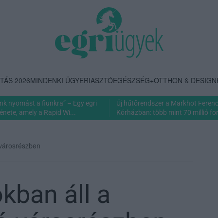
TÁS 2026
MINDENKI ÜGYE
RIASZTÓ
EGÉSZSÉG+
OTTHON & DESIGN
nk nyomást a fiunkra” – Egy egri
Új hűtőrendszer a Markhot Feren
énete, amely a Rapid Wi...
Kórházban: több mint 70 millió fori
 városrészben
kban áll a