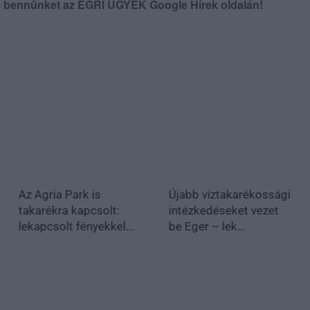
en bennünket az EGRI ÜGYEK Google Hírek oldalán!
Az Agria Park is
Újabb víztakarékossági
takarékra kapcsolt:
intézkedéseket vezet
lekapcsolt fényekkel...
be Eger – lek...