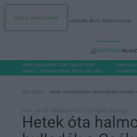
Skip to main content
2026. augusztus 06., csütörtök, Berta, Bettina névnap
EGER ÜGYE
VÁLASZ
Hírek a garázsból: Chery Tiggo 9 PHEV
„Nem tettü
Luxury – A kínai prémium, amely már nem...
család tört
Eger Ügye
Hetek óta halmokban áll a hulladék a Csákó
2019. nov. 30. Szombat, 01:00 | Egri Ügyek | Eger ügye
Hetek óta halmo