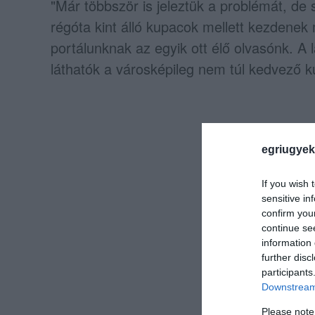
"Már többször is jeleztük a problémát, d
régóta kint álló kupacok mellett kezdenek
portálunknak az egyik ott élő olvasónk. A 
láthatók a városképileg nem túl kedvező 
egriugyek
If you wish 
sensitive in
confirm you
continue se
information 
further disc
participants
Downstream 
Please note