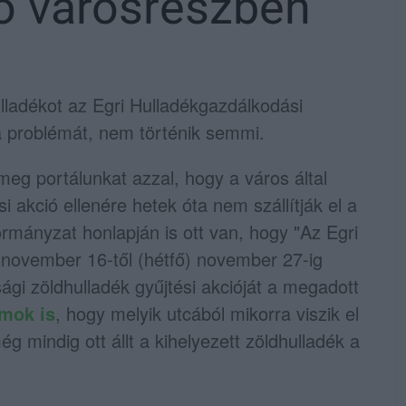
ó városrészben
hulladékot az Egri Hulladékgazdálkodási
 a problémát, nem történik semmi.
eg portálunkat azzal, hogy a város által
i akció ellenére hetek óta nem szállítják el a
ormányzat honlapján is ott van, hogy "Az Egri
 november 16-től (hétfő) november 27-ig
sági zöldhulladék gyűjtési akcióját a megadott
umok is
, hogy melyik utcából mikorra viszik el
g mindig ott állt a kihelyezett zöldhulladék a