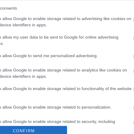
consents
o allow Google to enable storage related to advertising like cookies on
evice identifiers in apps.
o allow my user data to be sent to Google for online advertising
s.
to allow Google to send me personalized advertising.
o allow Google to enable storage related to analytics like cookies on
evice identifiers in apps.
o allow Google to enable storage related to functionality of the website
o allow Google to enable storage related to personalization.
o allow Google to enable storage related to security, including
en bennünket az EGRI ÜGYEK Google Hírek oldalán!
cation functionality and fraud prevention, and other user protection.
CONFIRM