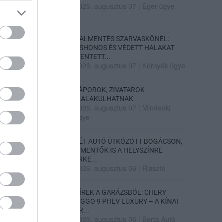
2026. augusztus 07
|
Eger ügye
HALMENTÉS SZARVASKŐNÉL:
ŐSHONOS ÉS VÉDETT HALAKAT
MENTETT...
2026. augusztus 07
|
Környék ügye
ZÁPOROK, ZIVATAROK
KIALAKULHATNAK
2026. augusztus 07
|
Mindenki
ügye
KÉT AUTÓ ÜTKÖZÖTT BOGÁCSON,
A MENTŐK IS A HELYSZÍNRE
ÉRKE...
2026. augusztus 06
|
Riasztó
HÍREK A GARÁZSBÓL: CHERY
TIGGO 9 PHEV LUXURY – A KÍNAI
PR...
2026. augusztus 06
|
Barta Autó