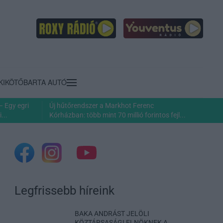
KIKÖTŐ
BARTA AUTÓ
– Egy egri
Új hűtőrendszer a Markhot Ferenc
...
Kórházban: több mint 70 millió forintos fejl...
Legfrissebb híreink
BAKA ANDRÁST JELÖLI
KÖZTÁRSASÁGI ELNÖKNEK A