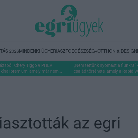
TÁS 2026
MINDENKI ÜGYE
RIASZTÓ
EGÉSZSÉG+
OTTHON & DESIGN
rázsból: Chery Tiggo 9 PHEV
„Nem tettünk nyomást a fiunkra” 
 kínai prémium, amely már nem...
család története, amely a Rapid Wi
iasztották az egri