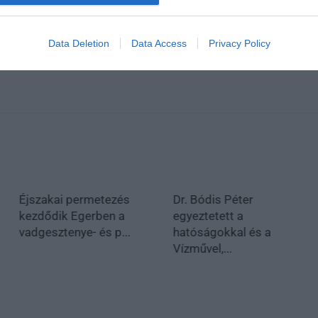
Data Deletion
Data Access
Privacy Policy
Éjszakai permetezés
Dr. Bódis Péter
kezdődik Egerben a
egyeztetett a
vadgesztenye- és p...
hatóságokkal és a
Vízművel,...