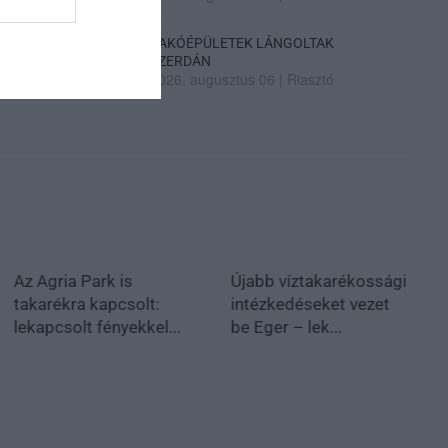
LAKÓÉPÜLETEK LÁNGOLTAK
SZERDÁN
2026. augusztus 06
|
Riasztó
Az Agria Park is
Újabb víztakarékossági
takarékra kapcsolt:
intézkedéseket vezet
lekapcsolt fényekkel...
be Eger – lek...