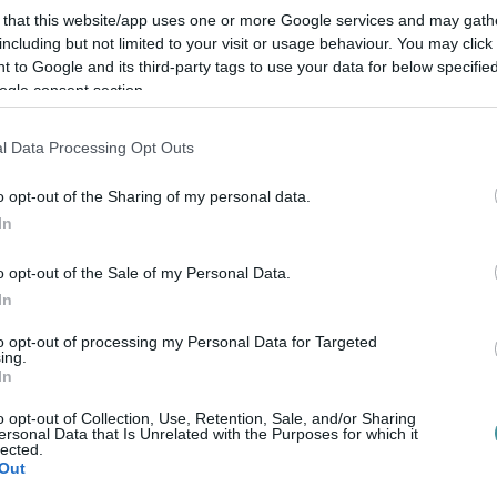
 that this website/app uses one or more Google services and may gath
 tűz a házban.
including but not limited to your visit or usage behaviour. You may click 
 to Google and its third-party tags to use your data for below specifi
thonát átmenetileg a Gólya utcai tűz miatt,
ogle consent section.
 hogy este nyolcra a lángokat sikerült
ak. Öt ember mentésénél segítettek a
l Data Processing Opt Outs
érültek. Ketten füstmérgezéses tüneteket
o opt-out of the Sharing of my personal data.
ket szenvedett a tűzben, melynek
In
azt sem tudni a ház lakói mikor térhetnek
o opt-out of the Sale of my Personal Data.
In
tel okozta az óriási füstöt.
to opt-out of processing my Personal Data for Targeted
ing.
In
o opt-out of Collection, Use, Retention, Sale, and/or Sharing
ersonal Data that Is Unrelated with the Purposes for which it
lected.
Out