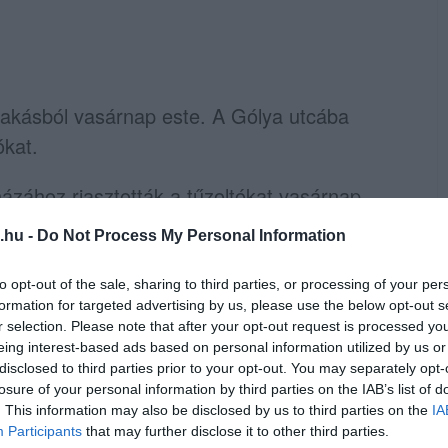
 lakásból vasárnap este. A Gólya utcába
ókat.
ázához riasztották a tűzoltókat vasárnap
.hu -
Do Not Process My Personal Information
t a füst. A tűzoltók nagy erőkkel érkeztek a
to opt-out of the sale, sharing to third parties, or processing of your per
és a lakók kimentését. A házban élőket
formation for targeted advertising by us, please use the below opt-out s
r selection. Please note that after your opt-out request is processed y
ki még saját erejéből hagyta el lakását,
eing interest-based ads based on personal information utilized by us or
disclosed to third parties prior to your opt-out. You may separately opt-
losure of your personal information by third parties on the IAB’s list of
g, a lakók a lépcsőházon keresztül
. This information may also be disclosed by us to third parties on the
IA
Participants
that may further disclose it to other third parties.
olgálat irányítja, a tűzoltók lakásról, lakásra