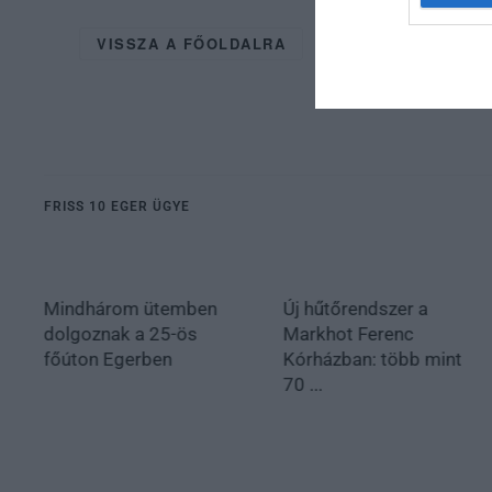
VISSZA A FŐOLDALRA
FRISS 10 EGER ÜGYE
Mindhárom ütemben
Új hűtőrendszer a
dolgoznak a 25-ös
Markhot Ferenc
főúton Egerben
Kórházban: több mint
70 ...