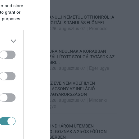
er and store
to grant or
TANULJ NÉMETÜL OTTHONRÓL: A
ed purposes
DIGITÁLIS TANULÁS ELŐNYEI
2026. augusztus 07
|
Promóció
ÚJRAINDULNAK A KORÁBBAN
LEÁLLÍTOTT SZOLGÁLTATÁSOK AZ
EGRI...
2026. augusztus 07
|
Eger ügye
TÍZ ÉVE NEM VOLT ILYEN
ALACSONY AZ INFLÁCIÓ
MAGYARORSZÁGON
2026. augusztus 07
|
Mindenki
ügye
MINDHÁROM ÜTEMBEN
DOLGOZNAK A 25-ÖS FŐÚTON
EGERBEN