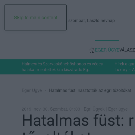
Skip to main content
2026. augusztus 08., szombat, László névnap
EGER ÜGYE
VÁLASZ
Halmentés Szarvaskőnél: őshonos és védett
Hírek a ga
halakat mentettek ki a kiszáradó Eg...
Luxury – A
Eger Ügye
Hatalmas füst: riasztották az egri tűzoltókat
2019. nov. 30. Szombat, 01:00 | Egri Ügyek | Eger ügye
Hatalmas füst: r