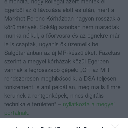
elmondta, hogy kollégái azért mentek el
Egerből az ő távozása előtt és után, mert a
Markhot Ferenc Kórházban nagyon rosszak a
körülmények. Sokáig azonban nem maradtak
munka nélkül, a főorvosra és az egriekre már
le is csaptak, ugyanis ők üzemelik be
Salgótarjánban az új MR-készüléket. Fazekas
szerint a megyei kórházak közül Egerben
vannak a legrosszabb gépek: „CT, az MR
rendszeresen meghibásodik, a DSA teljesen
tönkrement, s ami példátlan, még ma is filmre
kerülnek a röntgenképek, nincs digitális
technika e területen” –
nyilatkozta a megyei
portálnak
.
A Markhot Ferenc Kórház igazgatója szerint