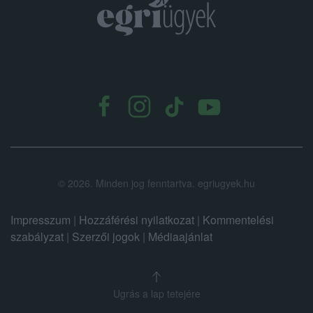
.
©
2026.
Minden jog fenntartva. egriugyek.hu
Impresszum
|
Hozzáférési nyilatkozat
|
Kommentelési
szabályzat
|
Szerzői jogok
|
Médiaajánlat
Ugrás a lap tetejére