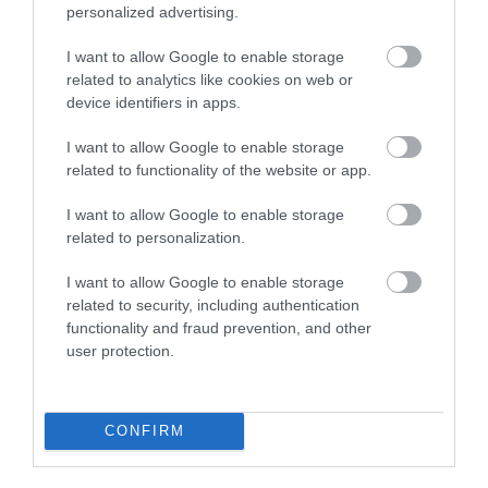
2026. augusztus 06
|
Riasztó
personalized advertising.
I want to allow Google to enable storage
related to analytics like cookies on web or
„NEM TETTÜNK NYOMÁST A FIUNKRA” –
device identifiers in apps.
EGY EGRI CSALÁD TÖRTÉNE...
2026. augusztus 06
|
Sport
I want to allow Google to enable storage
related to functionality of the website or app.
I want to allow Google to enable storage
ÚJ HŰTŐRENDSZER A MARKHOT FERENC
related to personalization.
KÓRHÁZBAN: TÖBB MINT 70 ...
2026. augusztus 06
|
Eger ügye
I want to allow Google to enable storage
related to security, including authentication
HOLTAN SZÁLLÍTOTTÁK HAZA A 80 ÉVES
functionality and fraud prevention, and other
ASSZONYT A HATVANI KÓR...
user protection.
2026. augusztus 06
|
Riasztó
CONFIRM
GÁRDONYI MESEKERT VÁRJA A
CSALÁDOKAT – HÁROM NAPON ÁT ING...