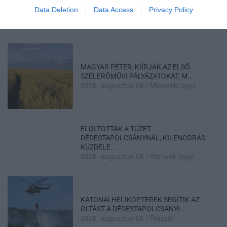
2026. augusztus 06
|
Programok
Data Deletion
Data Access
Privacy Policy
MAGYAR PÉTER: KIÍRJÁK AZ ELSŐ
SZÉLERŐMŰVI PÁLYÁZATOKAT, M...
2026. augusztus 06
|
Mindenki ügye
ELOLTOTTÁK A TÜZET
DÉDESTAPOLCSÁNYNÁL, KILENCÓRÁS
KÜZDELE...
2026. augusztus 06
|
Környék ügye
KATONAI HELIKOPTEREK SEGÍTIK AZ
OLTÁST A DÉDESTAPOLCSÁNYI...
2026. augusztus 05
|
Riasztó