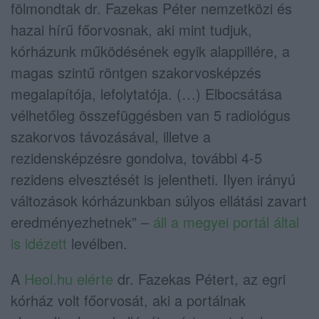
fölmondtak dr. Fazekas Péter nemzetközi és
hazai hírű főorvosnak, aki mint tudjuk,
kórházunk működésének egyik alappillére, a
magas szintű röntgen szakorvosképzés
megalapítója, lefolytatója. (…) Elbocsátása
vélhetőleg összefüggésben van 5 radiológus
szakorvos távozásával, illetve a
rezidensképzésre gondolva, további 4-5
rezidens elvesztését is jelentheti. Ilyen irányú
változások kórházunkban súlyos ellátási zavart
eredményezhetnek” –
áll a megyei portál által
is idézett
levélben.
A
Heol.hu elérte
dr. Fazekas Pétert, az egri
kórház volt főorvosát, aki a portálnak