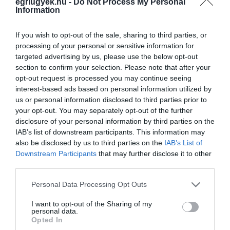
egriugyek.hu -
Do Not Process My Personal
Information
pánikra nincs semmi ok, hiszen így is maradt
elég szakorvos a radiológián. Dr. Tóth Ildikó
a
If you wish to opt-out of the sale, sharing to third parties, or
Heol.hu-nak elmondta
, hogy hamarosan
processing of your personal or sensitive information for
mejönnek az új gépek is, lesz új CT, MR, DSA
targeted advertising by us, please use the below opt-out
section to confirm your selection. Please note that after your
és digitális röntgenkészülékek is érkeznek.
opt-out request is processed you may continue seeing
interest-based ads based on personal information utilized by
us or personal information disclosed to third parties prior to
your opt-out. You may separately opt-out of the further
disclosure of your personal information by third parties on the
Ne maradjon le a legfrissebb hírekről, kövessen
IAB’s list of downstream participants. This information may
bennünket az EGRI ÜGYEK Google Hírek oldalán!
also be disclosed by us to third parties on the
IAB’s List of
Downstream Participants
that may further disclose it to other
third parties.
VISSZA A FŐOLDALRA
Please note that this website/app uses one or more Google
Personal Data Processing Opt Outs
services and may gather and store information including but
not limited to your visit or usage behaviour. You may click to
I want to opt-out of the Sharing of my
personal data.
grant or deny consent to Google and its third-party tags to
Opted In
use your data for below specified purposes in below Google