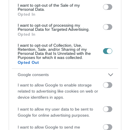
consent section.
I want to opt-out of the Sale of my
Personal Data.
Opted In
Legfrissebb híreink
I want to opt-out of processing my
Personal Data for Targeted Advertising.
Opted In
KÉT AUTÓ ÜTKÖZÖTT BOGÁCSON, A
I want to opt-out of Collection, Use,
Retention, Sale, and/or Sharing of my
MENTŐK IS A HELYSZÍNRE ÉRKE...
Personal Data that Is Unrelated with the
2026. augusztus 06
|
Riasztó
Purposes for which it was collected.
Opted Out
Google consents
I want to allow Google to enable storage
HÍREK A GARÁZSBÓL: CHERY TIGGO 9
related to advertising like cookies on web or
PHEV LUXURY – A KÍNAI PR...
device identifiers in apps.
2026. augusztus 06
|
Barta Autó
I want to allow my user data to be sent to
Google for online advertising purposes.
LAKÓÉPÜLETEK LÁNGOLTAK SZERDÁN
I want to allow Google to send me