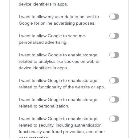
device identifiers in apps.
TANULJ NÉMETÜL OTTHONRÓL: A
I want to allow my user data to be sent to
DIGITÁLIS TANULÁS ELŐNYEI
Google for online advertising purposes.
2026. augusztus 07
|
Promóció
I want to allow Google to send me
ÚJRAINDULNAK A KORÁBBAN
personalized advertising.
LEÁLLÍTOTT SZOLGÁLTATÁSOK AZ EGRI...
2026. augusztus 07
|
Eger ügye
I want to allow Google to enable storage
related to analytics like cookies on web or
TÍZ ÉVE NEM VOLT ILYEN ALACSONY AZ
device identifiers in apps.
INFLÁCIÓ MAGYARORSZÁGON
2026. augusztus 07
|
Mindenki ügye
I want to allow Google to enable storage
related to functionality of the website or app.
MINDHÁROM ÜTEMBEN DOLGOZNAK A 25-
ÖS FŐÚTON EGERBEN
I want to allow Google to enable storage
2026. augusztus 07
|
Eger ügye
related to personalization.
HALMENTÉS SZARVASKŐNÉL: ŐSHONOS
I want to allow Google to enable storage
ÉS VÉDETT HALAKAT MENTETT...
related to security, including authentication
2026. augusztus 07
|
Környék ügye
functionality and fraud prevention, and other
user protection.