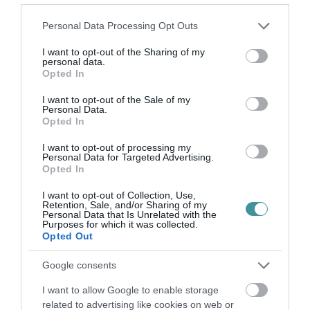
Legfrissebb híreink
Please note that this website/app uses one or more Google
Personal Data Processing Opt Outs
services and may gather and store information including but
35 PERCES TANÓRÁK ÉS KEVESEBB HÁZI
not limited to your visit or usage behaviour. You may click to
I want to opt-out of the Sharing of my
FELADAT JÖHET AZ ALSÓ ...
personal data.
grant or deny consent to Google and its third-party tags to
2026. augusztus 08
|
Mindenki ügye
Opted In
use your data for below specified purposes in below Google
consent section.
I want to opt-out of the Sale of my
BAKA ANDRÁST JELÖLI KÖZTÁRSASÁGI
Personal Data.
ELNÖKNEK A TISZA
Opted In
2026. augusztus 08
|
Mindenki ügye
I want to opt-out of processing my
Personal Data for Targeted Advertising.
ÚJ MAGYAR KÜLÜGYI STRATÉGIA KÉSZÜL,
Opted In
TELJES SZAKÍTÁS JÖN A...
2026. augusztus 08
|
Mindenki ügye
I want to opt-out of Collection, Use,
Retention, Sale, and/or Sharing of my
Personal Data that Is Unrelated with the
TATA ELBŰVÖLŐ LÁTVÁNYOSSÁGAI,
Purposes for which it was collected.
AMIKÉRT ÉRDEMES MEGNÉZNI
Opted Out
2026. augusztus 08
|
Promóció
Google consents
TÖBB MINT EGY HÓNAP IS LEHET, MIRE
I want to allow Google to enable storage
TELJESEN ÚJRAINDUL A P...
related to advertising like cookies on web or
2026. augusztus 07
|
Mindenki ügye