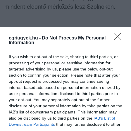
mindent eldöntő mérkőzés lesz Szolnokon.
Fotó: Komka Péter/MTI
egriugyek.hu -
Do Not Process My Personal
Information
If you wish to opt-out of the sale, sharing to third parties, or
processing of your personal or sensitive information for
Ne maradjon le a legfrissebb hírekről, kövessen
targeted advertising by us, please use the below opt-out
bennünket az EGRI ÜGYEK Google Hírek oldalán!
section to confirm your selection. Please note that after your
opt-out request is processed you may continue seeing
interest-based ads based on personal information utilized by
VISSZA A FŐOLDALRA
us or personal information disclosed to third parties prior to
your opt-out. You may separately opt-out of the further
disclosure of your personal information by third parties on the
IAB’s list of downstream participants. This information may
also be disclosed by us to third parties on the
IAB’s List of
Downstream Participants
that may further disclose it to other
third parties.