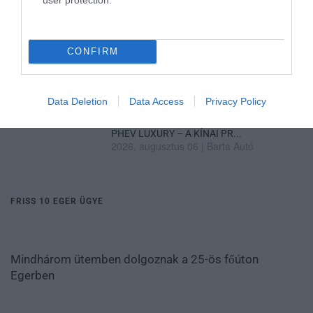
ZÁPOROK, ZIVATAROK KIALAKULHATNAK
2026. augusztus 07
|
Mindenki ügye
CONFIRM
KÉT AUTÓ ÜTKÖZÖTT BOGÁCSON, A
MENTŐK IS A HELYSZÍNRE ÉRKE...
2026. augusztus 06
|
Riasztó
Data Deletion
Data Access
Privacy Policy
HÍREK A GARÁZSBÓL: CHERY TIGGO 9
PHEV LUXURY – A KÍNAI PR...
2026. augusztus 06
|
Barta Autó
FRISS 10 EGER ÜGYE
Mindhárom ütemben dolgoznak a 25-ös főúton
Egerben