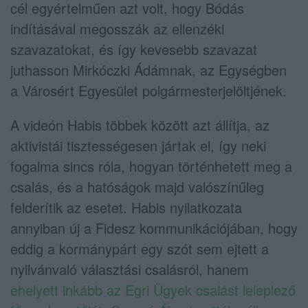
cél egyértelműen azt volt, hogy Bódás
indításával megosszák az ellenzéki
szavazatokat, és így kevesebb szavazat
juthasson Mirkóczki Ádámnak, az Egységben
a Városért Egyesület polgármesterjelöltjének.
A videón Habis többek között azt állítja, az
aktivistái tisztességesen jártak el, így neki
fogalma sincs róla, hogyan történhetett meg a
csalás, és a hatóságok majd valószínűleg
felderítik az esetet. Habis nyilatkozata
annyiban új a Fidesz kommunikációjában, hogy
eddig a kormánypárt egy szót sem ejtett a
nyilvánvaló választási csalásról, hanem
ehelyett inkább az Egri Ügyek csalást leleplező