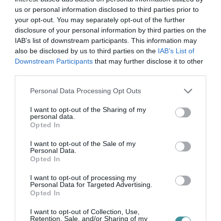
us or personal information disclosed to third parties prior to
Ne maradjon le a legfrissebb hírekről, kövessen
your opt-out. You may separately opt-out of the further
bennünket az EGRI ÜGYEK Google Hírek oldalán!
disclosure of your personal information by third parties on the
IAB’s list of downstream participants. This information may
also be disclosed by us to third parties on the
IAB’s List of
Downstream Participants
that may further disclose it to other
VISSZA A FŐOLDALRA
third parties.
Please note that this website/app uses one or more Google
Personal Data Processing Opt Outs
services and may gather and store information including but
not limited to your visit or usage behaviour. You may click to
I want to opt-out of the Sharing of my
personal data.
grant or deny consent to Google and its third-party tags to
Opted In
use your data for below specified purposes in below Google
consent section.
I want to opt-out of the Sale of my
Legfrissebb híreink
Personal Data.
Opted In
I want to opt-out of processing my
Personal Data for Targeted Advertising.
ÜLVE MARADTAK A MI HAZÁNK
Opted In
KÉPVISELŐI A ROMA HOLOKAUSZT ÁL...
2026. augusztus 10
|
Mindenki ügye
I want to opt-out of Collection, Use,
Retention, Sale, and/or Sharing of my