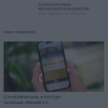
AZ ENDODONCIÁBAN
NÉLKÜLÖZHETETLEN ESZKÖZÖK
2026. augusztus 09
|
Promóció
FRISS 10 EGER ÜGYE
Új mobilalkalmazás erősíti Eger
turizmusát: elkészült a V...