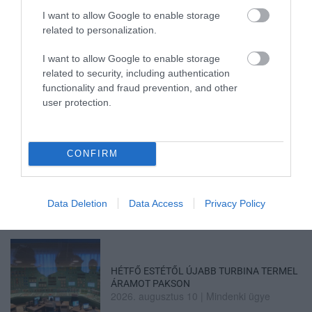
LÁTHA...
2026. augusztus 10
|
Programok
I want to allow Google to enable storage
related to personalization.
I want to allow Google to enable storage
MIKÉNT LEHETÜNK TUDATOSABBAK A
related to security, including authentication
MINDENNAPOKBAN?
functionality and fraud prevention, and other
2026. augusztus 10
|
Promóció
user protection.
A MESTERSÉGES INTELLIGENCIA
MINDENNAPI ÁTALAKULÁSA
2026. augusztus 10
|
Promóció
CONFIRM
ÚJ MOBILALKALMAZÁS ERŐSÍTI EGER
TURIZMUSÁT: ELKÉSZÜLT A V...
Data Deletion
Data Access
Privacy Policy
2026. augusztus 10
|
Eger ügye
HÉTFŐ ESTÉTŐL ÚJABB TURBINA TERMEL
ÁRAMOT PAKSON
2026. augusztus 10
|
Mindenki ügye