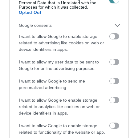
Personal Data that Is Unrelated with the
Purposes for which it was collected.
Opted Out
KÖZELEDIK A VÉGE, UTOLSÓ
MUNKÁLATOKBA KEZDŐD A VÍZMŰ A 25...
Google consents
2026. augusztus 10
|
Eger ügye
I want to allow Google to enable storage
related to advertising like cookies on web or
CSILLAGFÉNY MOZI & PIKNIK:
BOROZÁSSAL, SZABADTÉRI MOZIVAL...
device identifiers in apps.
2026. augusztus 10
|
Programok
I want to allow my user data to be sent to
Google for online advertising purposes.
I want to allow Google to send me
VIZET VISZNEK A VADAKNAK A BÜKK-
FENNSÍKRA – A TARTÓS SZÁR...
personalized advertising.
2026. augusztus 10
|
Zöld hírek
I want to allow Google to enable storage
related to analytics like cookies on web or
device identifiers in apps.
I want to allow Google to enable storage
MEHRINGER, CO LEE ÉS A
related to functionality of the website or app.
BLAHALOUISIANA KONCERTJÉT IS