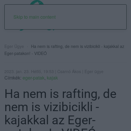
Skip to main content
Eger Ügye
Ha nem is rafting, de nem is vizibicikli - kajakkal az
Eger-patakon! - VIDEÓ
2023. jan. 23. Hétfő, 19:53 | Csarnó Ákos | Eger ügye
Címkék:
eger-patak
,
kajak
Ha nem is rafting, de
nem is vizibicikli -
kajakkal az Eger-