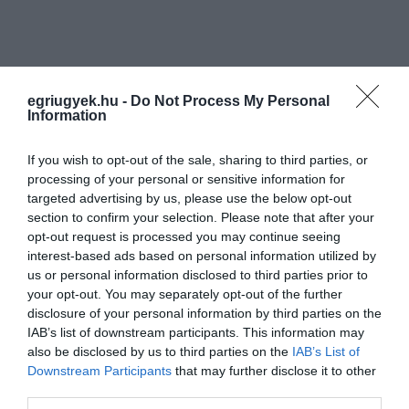
Ne maradjon le a legfrissebb hírekről, kövessen
bennünket az EGRI ÜGYEK Google Hírek oldalán!
egriugyek.hu -
Do Not Process My Personal
Information
VISSZA A FŐOLDALRA
If you wish to opt-out of the sale, sharing to third parties, or
processing of your personal or sensitive information for
targeted advertising by us, please use the below opt-out
section to confirm your selection. Please note that after your
opt-out request is processed you may continue seeing
interest-based ads based on personal information utilized by
us or personal information disclosed to third parties prior to
your opt-out. You may separately opt-out of the further
Legfrissebb híreink
disclosure of your personal information by third parties on the
IAB’s list of downstream participants. This information may
also be disclosed by us to third parties on the
IAB’s List of
MAGYAR PÉTERÉK A MARGITSZIGETEN
TALÁLKOZNAK A TISZA AKTIV...
Downstream Participants
that may further disclose it to other
2026. augusztus 10
|
Mindenki ügye
third parties.