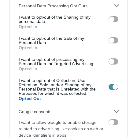
Please note that this website/app uses one or more Google
Personal Data Processing Opt Outs
services and may gather and store information including but
not limited to your visit or usage behaviour. You may click to
I want to opt-out of the Sharing of my
FORRADALMI ÚJÍTÁSOK A JÖVŐ
personal data.
grant or deny consent to Google and its third-party tags to
ELEKTROMOS KERÉKPÁRJAIBAN
Opted In
2026. augusztus 10
|
Promóció
use your data for below specified purposes in below Google
consent section.
I want to opt-out of the Sale of my
Personal Data.
Opted In
I want to opt-out of processing my
Personal Data for Targeted Advertising.
ELEKTROMOS ROLLERREL SZENVEDETT
Opted In
SÚLYOS BALESETET EGY FÉRF...
2026. augusztus 10
|
Riasztó
I want to opt-out of Collection, Use,
Retention, Sale, and/or Sharing of my
Personal Data that Is Unrelated with the
Purposes for which it was collected.
Opted Out
AZ ENDODONCIÁBAN
NÉLKÜLÖZHETETLEN ESZKÖZÖK
Google consents
2026. augusztus 09
|
Promóció
I want to allow Google to enable storage
related to advertising like cookies on web or
device identifiers in apps.