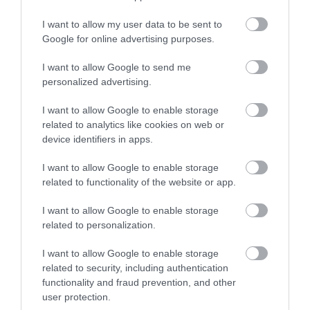
ITTASAN RANDALÍROZOTT EGER
I want to allow my user data to be sent to
BELVÁROSÁBAN: ÜZLETEK KIRAKATA...
2026. augusztus 09
|
Riasztó
Google for online advertising purposes.
I want to allow Google to send me
personalized advertising.
I want to allow Google to enable storage
ORBÁN EGYKORI VÍZÜGYI ÁLLAMTITKÁRA
related to analytics like cookies on web or
IS ELLENTMONDOTT A VOL...
device identifiers in apps.
2026. augusztus 09
|
Mindenki ügye
I want to allow Google to enable storage
related to functionality of the website or app.
A GYAKORNOKI MUNKA: LEHETŐSÉGEK ÉS
I want to allow Google to enable storage
KIHÍVÁSOK A KARRIER KE...
related to personalization.
2026. augusztus 09
|
Promóció
I want to allow Google to enable storage
related to security, including authentication
functionality and fraud prevention, and other
35 PERCES TANÓRÁK ÉS KEVESEBB HÁZI
user protection.
FELADAT JÖHET AZ ALSÓ ...