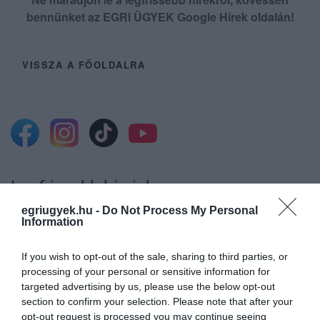
bennünket az EGRI ÜGYEK Google Hírek oldalán!
VISSZA A FŐOLDALRA
Legfrissebb híreink
egriugyek.hu -
Do Not Process My Personal
Information
35 PERCES TANÓRÁK ÉS KEVESEBB HÁZI
If you wish to opt-out of the sale, sharing to third parties, or
FELADAT JÖHET AZ ALSÓ ...
2026. augusztus 08
|
Mindenki ügye
processing of your personal or sensitive information for
targeted advertising by us, please use the below opt-out
section to confirm your selection. Please note that after your
opt-out request is processed you may continue seeing