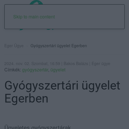
Skip to main content
Eger Ügye
Gyógyszertári ügyelet Egerben
2024. nov. 02. Szombat, 16:59 | Bakos Balázs | Eger ügye
Címkék:
gyógyszertár
,
ügyelet
Gyógyszertári ügyelet
Egerben
Ügyeletes gyógyszertárak