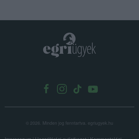
.
©
2026.
Minden jog fenntartva. egriugyek.hu