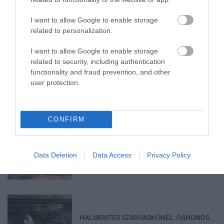
I want to allow Google to enable storage
related to personalization.
I want to allow Google to enable storage
TÍZ ÉVE NEM VOLT ILYEN ALACSONY AZ
related to security, including authentication
INFLÁCIÓ MAGYARORSZÁGON
functionality and fraud prevention, and other
2026. augusztus 07
|
Mindenki ügye
user protection.
CONFIRM
MINDHÁROM ÜTEMBEN DOLGOZNAK A 25-
ÖS FŐÚTON EGERBEN
Data Deletion
Data Access
Privacy Policy
2026. augusztus 07
|
Eger ügye
HALMENTÉS SZARVASKŐNÉL: ŐSHONOS