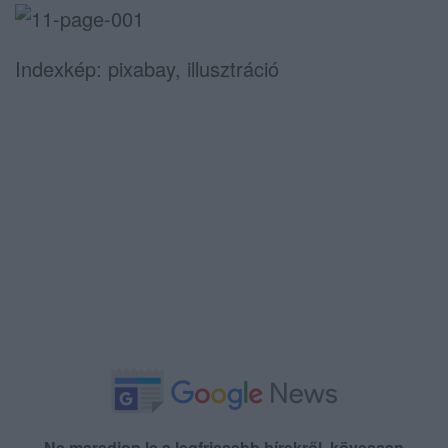
Indexkép: pixabay, illusztráció
Ne maradjon le a legfrissebb hírekről, kövessen