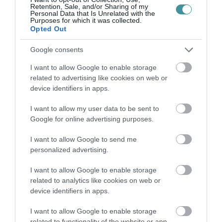
Retention, Sale, and/or Sharing of my
Personal Data that Is Unrelated with the
Purposes for which it was collected.
Opted Out
TÖBB MINT EGY HÓNAP IS LEHET, MIRE
Google consents
TELJESEN ÚJRAINDUL A P...
2026. augusztus 07
|
Mindenki ügye
I want to allow Google to enable storage
related to advertising like cookies on web or
device identifiers in apps.
I want to allow my user data to be sent to
Google for online advertising purposes.
TANULJ NÉMETÜL OTTHONRÓL: A
DIGITÁLIS TANULÁS ELŐNYEI
2026. augusztus 07
|
Promóció
I want to allow Google to send me
personalized advertising.
I want to allow Google to enable storage
related to analytics like cookies on web or
device identifiers in apps.
ÚJRAINDULNAK A KORÁBBAN
LEÁLLÍTOTT SZOLGÁLTATÁSOK AZ EGRI...
I want to allow Google to enable storage
2026. augusztus 07
|
Eger ügye
related to functionality of the website or app.