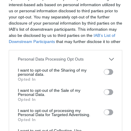
interest-based ads based on personal information utilized by
us or personal information disclosed to third parties prior to
BAKA ANDRÁST JELÖLI KÖZTÁRSASÁGI
your opt-out. You may separately opt-out of the further
ELNÖKNEK A TISZA
disclosure of your personal information by third parties on the
2026. augusztus 08
|
Mindenki ügye
IAB’s list of downstream participants. This information may
also be disclosed by us to third parties on the
IAB’s List of
Downstream Participants
that may further disclose it to other
third parties.
Please note that this website/app uses one or more Google
Personal Data Processing Opt Outs
ÚJ MAGYAR KÜLÜGYI STRATÉGIA KÉSZÜL,
services and may gather and store information including but
TELJES SZAKÍTÁS JÖN A...
not limited to your visit or usage behaviour. You may click to
I want to opt-out of the Sharing of my
2026. augusztus 08
|
Mindenki ügye
personal data.
grant or deny consent to Google and its third-party tags to
Opted In
use your data for below specified purposes in below Google
consent section.
I want to opt-out of the Sale of my
Personal Data.
Opted In
TATA ELBŰVÖLŐ LÁTVÁNYOSSÁGAI,
I want to opt-out of processing my
Personal Data for Targeted Advertising.
AMIKÉRT ÉRDEMES MEGNÉZNI
Opted In
2026. augusztus 08
|
Promóció
I want to opt-out of Collection, Use,