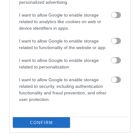
personalized advertising.
I want to allow Google to enable storage
related to analytics like cookies on web or
device identifiers in apps.
HALMENTÉS SZARVASKŐNÉL: ŐSHONOS
ÉS VÉDETT HALAKAT MENTETT...
I want to allow Google to enable storage
2026. augusztus 07
|
Környék ügye
related to functionality of the website or app.
I want to allow Google to enable storage
related to personalization.
I want to allow Google to enable storage
ZÁPOROK, ZIVATAROK KIALAKULHATNAK
related to security, including authentication
2026. augusztus 07
|
Mindenki ügye
functionality and fraud prevention, and other
user protection.
CONFIRM
KÉT AUTÓ ÜTKÖZÖTT BOGÁCSON, A
MENTŐK IS A HELYSZÍNRE ÉRKE...