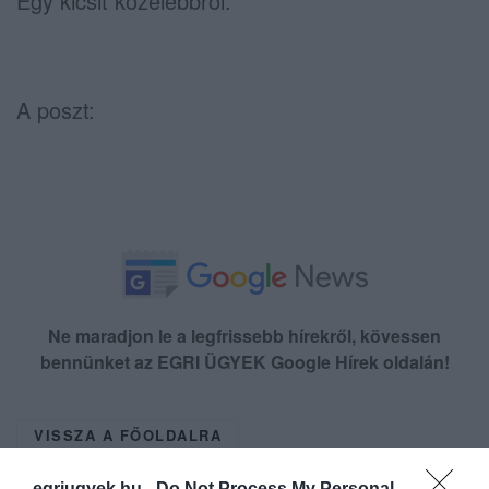
Egy kicsit közelebbről.
A poszt:
Ne maradjon le a legfrissebb hírekről, kövessen
bennünket az EGRI ÜGYEK Google Hírek oldalán!
VISSZA A FŐOLDALRA
egriugyek.hu -
Do Not Process My Personal