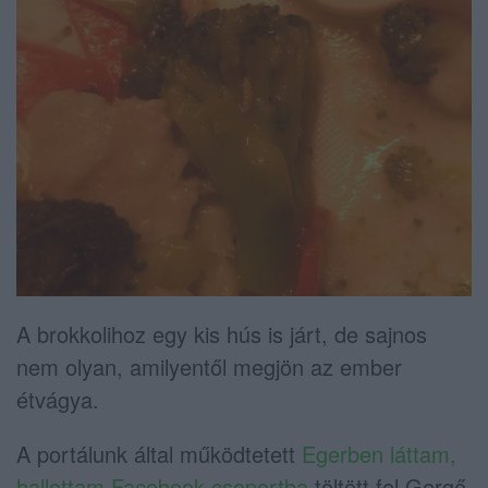
A brokkolihoz egy kis hús is járt, de sajnos
nem olyan, amilyentől megjön az ember
étvágya.
A portálunk által működtetett
Egerben láttam,
hallottam Facebook-csoportba
töltött fel Gergő