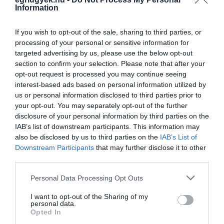
Information
If you wish to opt-out of the sale, sharing to third parties, or
processing of your personal or sensitive information for
targeted advertising by us, please use the below opt-out
Legfrissebb híreink
section to confirm your selection. Please note that after your
opt-out request is processed you may continue seeing
interest-based ads based on personal information utilized by
us or personal information disclosed to third parties prior to
TÖBB MINT EGY HÓNAP IS LEHET, MIRE
your opt-out. You may separately opt-out of the further
TELJESEN ÚJRAINDUL A P...
disclosure of your personal information by third parties on the
2026. augusztus 07
|
Mindenki ügye
IAB’s list of downstream participants. This information may
also be disclosed by us to third parties on the
IAB’s List of
Downstream Participants
that may further disclose it to other
third parties.
Please note that this website/app uses one or more Google
Personal Data Processing Opt Outs
TANULJ NÉMETÜL OTTHONRÓL: A
services and may gather and store information including but
DIGITÁLIS TANULÁS ELŐNYEI
not limited to your visit or usage behaviour. You may click to
I want to opt-out of the Sharing of my
2026. augusztus 07
|
Promóció
personal data.
grant or deny consent to Google and its third-party tags to
Opted In
use your data for below specified purposes in below Google