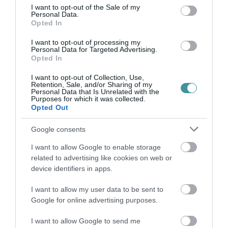
consent section.
I want to opt-out of the Sale of my
Personal Data.
Opted In
ÚJRAINDULNAK A KORÁBBAN
I want to opt-out of processing my
LEÁLLÍTOTT SZOLGÁLTATÁSOK AZ EGRI...
Personal Data for Targeted Advertising.
2026. augusztus 07
|
Eger ügye
Opted In
I want to opt-out of Collection, Use,
Retention, Sale, and/or Sharing of my
Personal Data that Is Unrelated with the
Purposes for which it was collected.
Opted Out
TÍZ ÉVE NEM VOLT ILYEN ALACSONY AZ
INFLÁCIÓ MAGYARORSZÁGON
Google consents
2026. augusztus 07
|
Mindenki ügye
I want to allow Google to enable storage
related to advertising like cookies on web or
device identifiers in apps.
I want to allow my user data to be sent to
Google for online advertising purposes.
MINDHÁROM ÜTEMBEN DOLGOZNAK A 25-
ÖS FŐÚTON EGERBEN
2026. augusztus 07
|
Eger ügye
I want to allow Google to send me