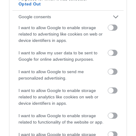
Opted Out
Ne maradjon le a legfrissebb hírekről, kövessen
bennünket az EGRI ÜGYEK Google Hírek oldalán!
Google consents
I want to allow Google to enable storage
related to advertising like cookies on web or
VISSZA A FŐOLDALRA
device identifiers in apps.
I want to allow my user data to be sent to
Google for online advertising purposes.
I want to allow Google to send me
personalized advertising.
Legfrissebb híreink
I want to allow Google to enable storage
related to analytics like cookies on web or
TÖBB MINT EGY HÓNAP IS LEHET, MIRE
device identifiers in apps.
TELJESEN ÚJRAINDUL A P...
2026. augusztus 07
|
Mindenki ügye
I want to allow Google to enable storage
related to functionality of the website or app.
TANULJ NÉMETÜL OTTHONRÓL: A
DIGITÁLIS TANULÁS ELŐNYEI
I want to allow Google to enable storage
2026. augusztus 07
|
Promóció