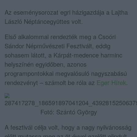
Az eseménysorozat egri házigazdája a Lajtha
László Néptáncegyüttes volt.
Első alkalommal rendezték meg a Csoóri
Sándor Népművészeti Fesztivált, eddig
sohasem látott, a Kárpát-medence harminc
helyszínén egyidőben, azonos
programpontokkal megvalósuló nagyszabású
rendezvényt – számolt be róla az
Eger Hírek
.
Fotó: Szántó György
A fesztivál célja volt, hogy a nagy nyilvánosság
előtt mutassa meg az öt évvel ezelőtt elindult