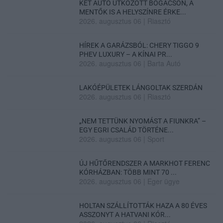
KÉT AUTÓ ÜTKÖZÖTT BOGÁCSON, A
MENTŐK IS A HELYSZÍNRE ÉRKE...
2026. augusztus 06
|
Riasztó
HÍREK A GARÁZSBÓL: CHERY TIGGO 9
PHEV LUXURY – A KÍNAI PR...
2026. augusztus 06
|
Barta Autó
LAKÓÉPÜLETEK LÁNGOLTAK SZERDÁN
2026. augusztus 06
|
Riasztó
„NEM TETTÜNK NYOMÁST A FIUNKRA” –
EGY EGRI CSALÁD TÖRTÉNE...
2026. augusztus 06
|
Sport
ÚJ HŰTŐRENDSZER A MARKHOT FERENC
KÓRHÁZBAN: TÖBB MINT 70 ...
2026. augusztus 06
|
Eger ügye
HOLTAN SZÁLLÍTOTTÁK HAZA A 80 ÉVES
ASSZONYT A HATVANI KÓR...