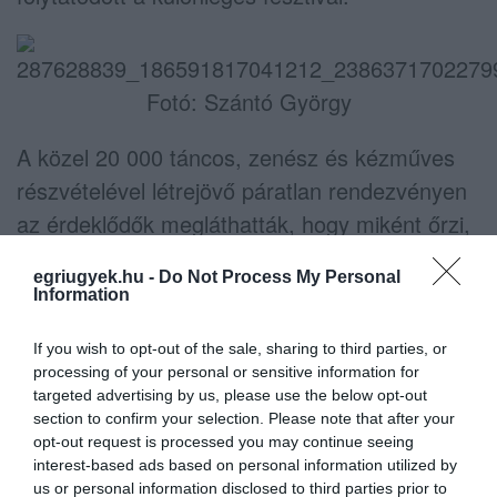
Fotó: Szántó György
A közel 20 000 táncos, zenész és kézműves
részvételével létrejövő páratlan rendezvényen
az érdeklődők megláthatták, hogy miként őrzi,
éli meg és teremti ujjá a Kárpát-medence
egriugyek.hu -
Do Not Process My Personal
egyedülálló, csodálatos népművészetét
Information
sokezer idős és fiatal, határainkon innen és túl.
If you wish to opt-out of the sale, sharing to third parties, or
processing of your personal or sensitive information for
Az eseménysorozat egri házigazdája a Lajtha
targeted advertising by us, please use the below opt-out
László Néptáncegyüttes volt.
section to confirm your selection. Please note that after your
opt-out request is processed you may continue seeing
interest-based ads based on personal information utilized by
us or personal information disclosed to third parties prior to