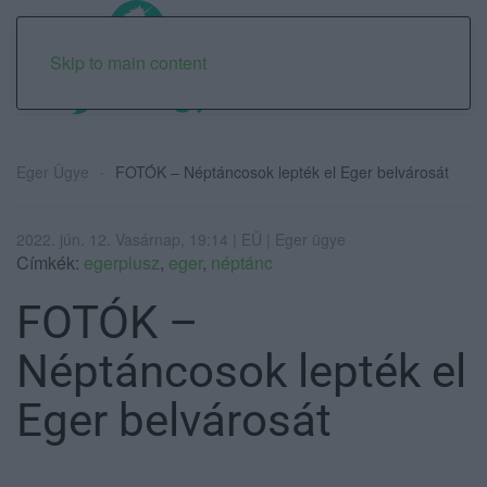
Skip to main content
Eger Ügye
FOTÓK – Néptáncosok lepték el Eger belvárosát
2022. jún. 12. Vasárnap, 19:14 | EÜ | Eger ügye
Címkék:
egerplusz
,
eger
,
néptánc
FOTÓK –
Néptáncosok lepték el
Eger belvárosát