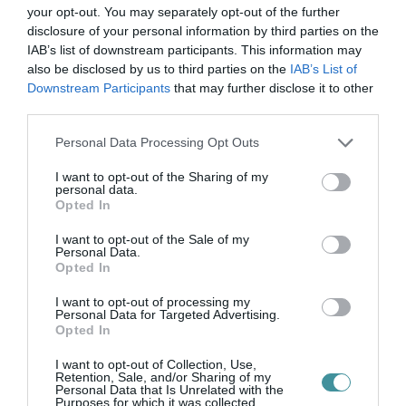
your opt-out. You may separately opt-out of the further
Fotó: Szántó György
disclosure of your personal information by third parties on the
IAB’s list of downstream participants. This information may
A résztvevő települések: Bőszénfa–
also be disclosed by us to third parties on the
IAB’s List of
Ropolypuszta, Budapest, Csíkszereda,
Downstream Participants
that may further disclose it to other
third parties.
Csongrád, Debrecen, Eger, Jászapáti,
Please note that this website/app uses one or more Google
Kecskemét, Kozármisleny, Körmend, Lenti,
Personal Data Processing Opt Outs
services and may gather and store information including but
Marosvásárhely, Nagyida, Nagyvárad,
not limited to your visit or usage behaviour. You may click to
I want to opt-out of the Sharing of my
personal data.
Nyíregyháza, Pápa, Pécs, Perkő,
grant or deny consent to Google and its third-party tags to
Opted In
use your data for below specified purposes in below Google
Révkomárom, Salgótarján, Sárospatak,
consent section.
I want to opt-out of the Sale of my
Szabadka-Palics, Szamosújvár, Szarvas,
Personal Data.
Opted In
Százhalombatta, Székelyudvarhely,
I want to opt-out of processing my
Székesfehérvár, Szekszárd, Tatabánya,
Personal Data for Targeted Advertising.
Vitnyéd
Opted In
I want to opt-out of Collection, Use,
Retention, Sale, and/or Sharing of my
Personal Data that Is Unrelated with the
Purposes for which it was collected.