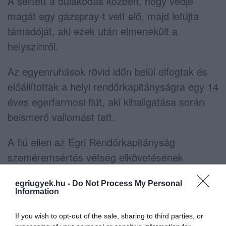
A sértett a dulakodás közben, hogy védje
magát egy gázspray-t vett elő, majd lefújta
támadóját, aki ezek után elmenekült a
helyszínről.
Az egyenruhások rövid időn belül elfogtak és
előállítottak a helyi rendőrkapitányságra egy 14
éves egerfarmosi fiút, aki kihallgatása során
beismerő vallomást tett.
A fiú ellen az Egri Rendőrkapitányság
szeméremsértés vétség elkövetésének
gyanúja miatt indított büntető eljárást.
egriugyek.hu -
Do Not Process My Personal
Information
If you wish to opt-out of the sale, sharing to third parties, or