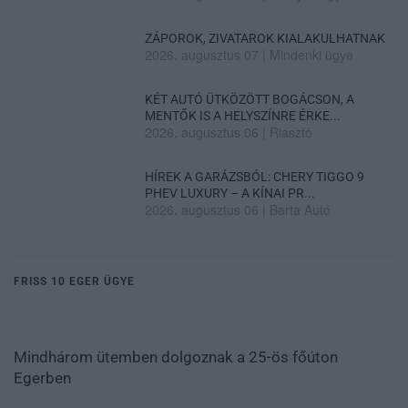
ZÁPOROK, ZIVATAROK KIALAKULHATNAK
2026. augusztus 07
|
Mindenki ügye
KÉT AUTÓ ÜTKÖZÖTT BOGÁCSON, A
MENTŐK IS A HELYSZÍNRE ÉRKE...
2026. augusztus 06
|
Riasztó
HÍREK A GARÁZSBÓL: CHERY TIGGO 9
PHEV LUXURY – A KÍNAI PR...
2026. augusztus 06
|
Barta Autó
FRISS 10 EGER ÜGYE
Mindhárom ütemben dolgoznak a 25-ös főúton
Egerben