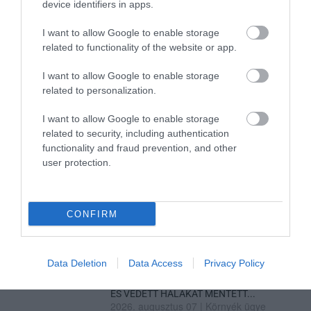
device identifiers in apps.
I want to allow Google to enable storage
TANULJ NÉMETÜL OTTHONRÓL: A
related to functionality of the website or app.
DIGITÁLIS TANULÁS ELŐNYEI
2026. augusztus 07
|
Promóció
I want to allow Google to enable storage
related to personalization.
ÚJRAINDULNAK A KORÁBBAN
LEÁLLÍTOTT SZOLGÁLTATÁSOK AZ EGRI...
I want to allow Google to enable storage
2026. augusztus 07
|
Eger ügye
related to security, including authentication
functionality and fraud prevention, and other
user protection.
TÍZ ÉVE NEM VOLT ILYEN ALACSONY AZ
INFLÁCIÓ MAGYARORSZÁGON
2026. augusztus 07
|
Mindenki ügye
CONFIRM
MINDHÁROM ÜTEMBEN DOLGOZNAK A 25-
ÖS FŐÚTON EGERBEN
2026. augusztus 07
|
Eger ügye
Data Deletion
Data Access
Privacy Policy
HALMENTÉS SZARVASKŐNÉL: ŐSHONOS
ÉS VÉDETT HALAKAT MENTETT...
2026. augusztus 07
|
Környék ügye