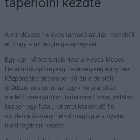
taperlolni kezdte
A mindössze 14 éves támadó azután menekült
el, hogy a nő lefújta gázspray-vel.
Egy egri nő tett bejelentést a Heves Megyei
Rendőr-főkapitányság Tevékenység-irányítási
Központjába december 18-án a délelőtti
órákban, miszerint az egyik helyi áruház
melletti kerékpárúton babakocsit tolva, sétálás
közben egy fiatal, rollerrel közlekedő fiú
minden előzmény nélkül megfogta a nyakát,
majd fogdosni kezdte.