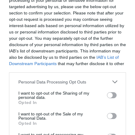
Ne maradjon le a legfrissebb hírekről, kövessen
processing of your personal or sensitive information for
targeted advertising by us, please use the below opt-out
bennünket az EGRI ÜGYEK Google Hírek oldalán!
section to confirm your selection. Please note that after your
opt-out request is processed you may continue seeing
interest-based ads based on personal information utilized by
VISSZA A FŐOLDALRA
us or personal information disclosed to third parties prior to
your opt-out. You may separately opt-out of the further
disclosure of your personal information by third parties on the
IAB’s list of downstream participants. This information may
also be disclosed by us to third parties on the
IAB’s List of
Downstream Participants
that may further disclose it to other
third parties.
Legfrissebb híreink
Please note that this website/app uses one or more Google
Personal Data Processing Opt Outs
services and may gather and store information including but
not limited to your visit or usage behaviour. You may click to
I want to opt-out of the Sharing of my
personal data.
grant or deny consent to Google and its third-party tags to
Opted In
35 PERCES TANÓRÁK ÉS KEVESEBB HÁZI
use your data for below specified purposes in below Google
FELADAT JÖHET AZ ALSÓ ...
consent section.
I want to opt-out of the Sale of my
2026. augusztus 08
|
Mindenki ügye
Personal Data.
Opted In
I want to opt-out of processing my