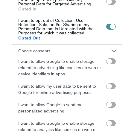
Personal Data for Targeted Advertising.
BAKA ANDRÁST JELÖLI KÖZTÁRSASÁGI
Opted In
ELNÖKNEK A TISZA
2026. augusztus 08
|
Mindenki ügye
I want to opt-out of Collection, Use,
Retention, Sale, and/or Sharing of my
Personal Data that Is Unrelated with the
Purposes for which it was collected.
Opted Out
ÚJ MAGYAR KÜLÜGYI STRATÉGIA KÉSZÜL,
TELJES SZAKÍTÁS JÖN A...
Google consents
2026. augusztus 08
|
Mindenki ügye
I want to allow Google to enable storage
related to advertising like cookies on web or
device identifiers in apps.
TATA ELBŰVÖLŐ LÁTVÁNYOSSÁGAI,
AMIKÉRT ÉRDEMES MEGNÉZNI
I want to allow my user data to be sent to
2026. augusztus 08
|
Promóció
Google for online advertising purposes.
I want to allow Google to send me
personalized advertising.
TÖBB MINT EGY HÓNAP IS LEHET, MIRE
TELJESEN ÚJRAINDUL A P...
I want to allow Google to enable storage
2026. augusztus 07
|
Mindenki ügye
related to analytics like cookies on web or