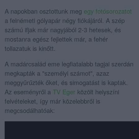
A napokban osztottunk meg
egy fotósorozatot
a felnémeti gólyapár négy fiókájáról. A szép
számú ifjak már nagyjából 2-3 hetesek, és
mostanra egész fejlettek már, a fehér
tollazatuk is kinőtt.
A madárcsalád eme legfiatalabb tagjai szerdán
megkapták a "személyi számot", azaz
meggyűrűzték őket, és simogatást is kaptak.
Az eseményről a
TV Eger
közölt helyszíni
felvételeket, így már közelebbről is
megcsodálhatóak: