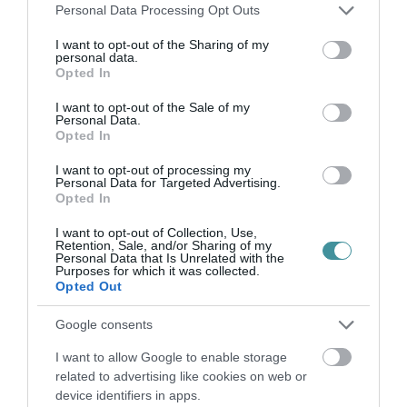
Please note that this website/app uses one or more Google
Personal Data Processing Opt Outs
services and may gather and store information including but
not limited to your visit or usage behaviour. You may click to
I want to opt-out of the Sharing of my
personal data.
grant or deny consent to Google and its third-party tags to
Opted In
use your data for below specified purposes in below Google
consent section.
I want to opt-out of the Sale of my
„NEM TETTÜNK NYOMÁST A FIUNKRA” –
Personal Data.
EGY EGRI CSALÁD TÖRTÉNE...
Opted In
2026. augusztus 06
|
Sport
I want to opt-out of processing my
Personal Data for Targeted Advertising.
Opted In
I want to opt-out of Collection, Use,
Retention, Sale, and/or Sharing of my
ÚJ HŰTŐRENDSZER A MARKHOT FERENC
Personal Data that Is Unrelated with the
Purposes for which it was collected.
KÓRHÁZBAN: TÖBB MINT 70 ...
Opted Out
2026. augusztus 06
|
Eger ügye
Google consents
I want to allow Google to enable storage
related to advertising like cookies on web or
device identifiers in apps.
HOLTAN SZÁLLÍTOTTÁK HAZA A 80 ÉVES