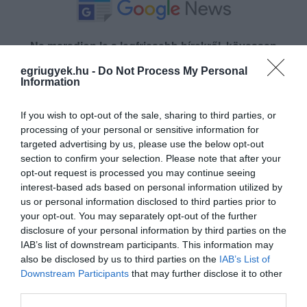
Ne maradjon le a legfrissebb hírekről, kövessen
bennünket az EGRI ÜGYEK Google Hírek oldalán!
egriugyek.hu -
Do Not Process My Personal
Information
VISSZA A FŐOLDALRA
If you wish to opt-out of the sale, sharing to third parties, or
processing of your personal or sensitive information for
targeted advertising by us, please use the below opt-out
section to confirm your selection. Please note that after your
opt-out request is processed you may continue seeing
interest-based ads based on personal information utilized by
us or personal information disclosed to third parties prior to
your opt-out. You may separately opt-out of the further
Legfrissebb híreink
disclosure of your personal information by third parties on the
IAB’s list of downstream participants. This information may
also be disclosed by us to third parties on the
IAB’s List of
Downstream Participants
that may further disclose it to other
third parties.
LAKÓÉPÜLETEK LÁNGOLTAK SZERDÁN
2026. augusztus 06
|
Riasztó