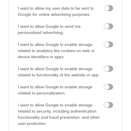
ASSZONYT A HATVANI KÓR...
I want to allow my user data to be sent to
2026. augusztus 06
|
Riasztó
Google for online advertising purposes.
I want to allow Google to send me
personalized advertising.
I want to allow Google to enable storage
GÁRDONYI MESEKERT VÁRJA A
CSALÁDOKAT – HÁROM NAPON ÁT ING...
related to analytics like cookies on web or
2026. augusztus 06
|
Programok
device identifiers in apps.
I want to allow Google to enable storage
related to functionality of the website or app.
I want to allow Google to enable storage
MAGYAR PÉTER: KIÍRJÁK AZ ELSŐ
related to personalization.
SZÉLERŐMŰVI PÁLYÁZATOKAT, M...
2026. augusztus 06
|
Mindenki ügye
I want to allow Google to enable storage
related to security, including authentication
functionality and fraud prevention, and other
user protection.