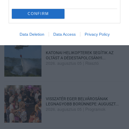
ELOLTOTTÁK A TÜZET
DÉDESTAPOLCSÁNYNÁL, KILENCÓRÁS
CONFIRM
KÜZDELE...
2026. augusztus 06
|
Környék ügye
Data Deletion
Data Access
Privacy Policy
KATONAI HELIKOPTEREK SEGÍTIK AZ
OLTÁST A DÉDESTAPOLCSÁNYI...
2026. augusztus 05
|
Riasztó
VISSZATÉR EGER BELVÁROSÁNAK
LEGNAGYOBB BORÜNNEPE: AUGUSZT...
2026. augusztus 05
|
Programok