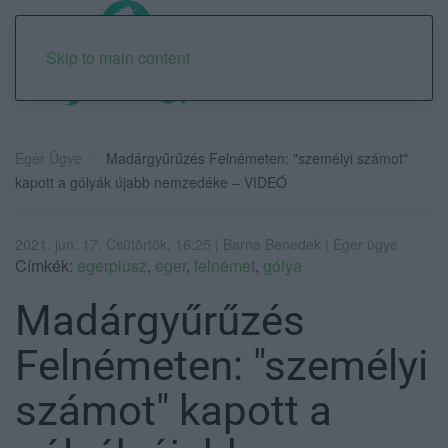
Skip to main content
Eger Ügye
Madárgyűrűzés Felnémeten: "személyi számot"
kapott a gólyák újabb nemzedéke – VIDEÓ
2021. jún. 17. Csütörtök, 16:25 | Barna Benedek | Eger ügye
Címkék:
egerplusz
,
eger
,
felnémet
,
gólya
Madárgyűrűzés
Felnémeten: "személyi
számot" kapott a