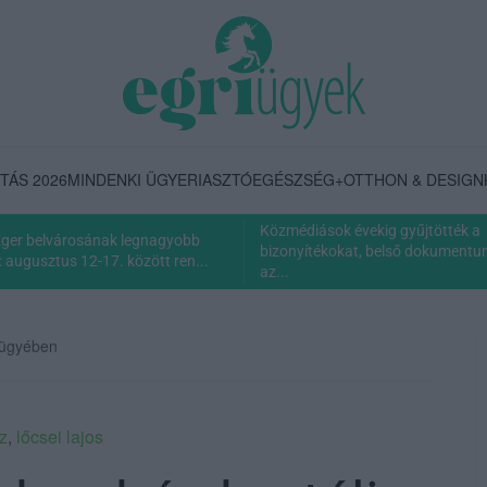
TÁS 2026
MINDENKI ÜGYE
RIASZTÓ
EGÉSZSÉG+
OTTHON & DESIGN
Közmédiások évekig gyűjtötték a
Eger belvárosának legnagyobb
bizonyítékokat, belső dokumentum 
 augusztus 12-17. között ren...
az...
a ügyében
z
,
lőcsei lajos