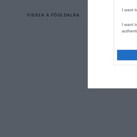
I want t
VISSZA A FŐOLDALRA
I want t
authenti