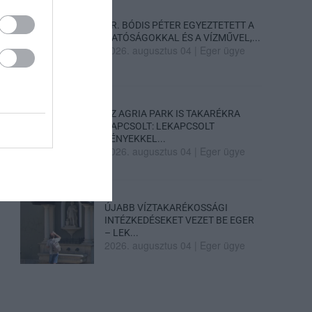
DR. BÓDIS PÉTER EGYEZTETETT A
HATÓSÁGOKKAL ÉS A VÍZMŰVEL,...
2026. augusztus 04
|
Eger ügye
AZ AGRIA PARK IS TAKARÉKRA
KAPCSOLT: LEKAPCSOLT
FÉNYEKKEL...
2026. augusztus 04
|
Eger ügye
ÚJABB VÍZTAKARÉKOSSÁGI
INTÉZKEDÉSEKET VEZET BE EGER
– LEK...
2026. augusztus 04
|
Eger ügye