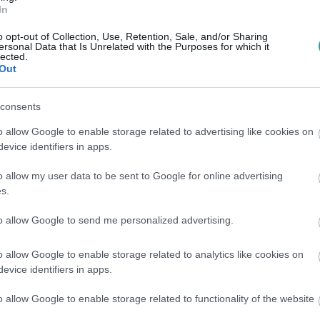
ladozó Lenkey-házat hosszú évek várakozását
In
egtörténik, hogy egy boltban 3200 forintért
o opt-out of Collection, Use, Retention, Sale, and/or Sharing
t több mint kétmillió (!) forintért építenek
ersonal Data that Is Unrelated with the Purposes for which it
lected.
en kezelés gyanúja, ezért a mai napon
Out
rkapitányságon.
consents
hallgatásáról i
olvashatnak
de kattintva
o allow Google to enable storage related to advertising like cookies on
evice identifiers in apps.
o allow my user data to be sent to Google for online advertising
s.
to allow Google to send me personalized advertising.
o allow Google to enable storage related to analytics like cookies on
evice identifiers in apps.
o allow Google to enable storage related to functionality of the website
en bennünket az EGRI ÜGYEK Google Hírek oldalán!