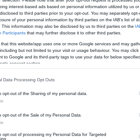
r selection. Please note that after your opt-out request is processed y
re, közérdekű adatok tudatos visszatartásának
eing interest-based ads based on personal information utilized by us or
sztói bizalommal elnyert polgármesteri
disclosed to third parties prior to your opt-out. You may separately opt-
losure of your personal information by third parties on the IAB’s list of
óczki azzal a nevetséges indokkal próbálta
. This information may also be disclosed by us to third parties on the
IA
án egyetlen személynek,
Domán Dániel
nek
Participants
that may further disclose it to other third parties.
 érintő közadatokat. Domán Dániel nem
 that this website/app uses one or more Google services and may gath
en, hiszen Domán már tavaly július óta
including but not limited to your visit or usage behaviour. You may click 
 to Google and its third-party tags to use your data for below specifi
pontosan a Lenkey-ház felújítása, pert is
ogle consent section.
ozataláért, miután a beruházásért felelős
okat közérdekű adatigénylésre. Jobb, ha
l Data Processing Opt Outs
ogy egyetlen egri lakostól sem tagadhat meg
o opt-out of the Sharing of my personal data.
 azzal is, hogy ha bárki az átlátható,
In
ra tűzi, én ott leszek mellette és segíteni
o opt-out of the Sale of my Personal Data.
In
nem azzal van problémája, hogy Eger
to opt-out of processing my Personal Data for Targeted
ing.