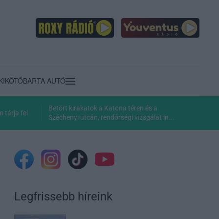
KIKÖTŐ
BARTA AUTÓ
Betört kirakatok a Katona téren és a
tárja fel
Széchenyi utcán, rendőrségi vizsgálat in...
Legfrissebb híreink