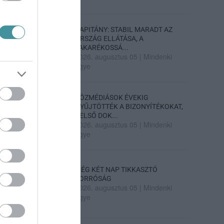
KAPITÁNY: STABIL MARADT AZ
ORSZÁG ELLÁTÁSA, A
TAKARÉKOSSÁ...
2026. augusztus 05
|
Mindenki
ügye
KÖZMÉDIÁSOK ÉVEKIG
GYŰJTÖTTÉK A BIZONYÍTÉKOKAT,
BELSŐ DOK...
2026. augusztus 05
|
Mindenki
ügye
MÉG KÉT NAP TIKKASZTÓ
FORRÓSÁG
2026. augusztus 05
|
Mindenki
ügye