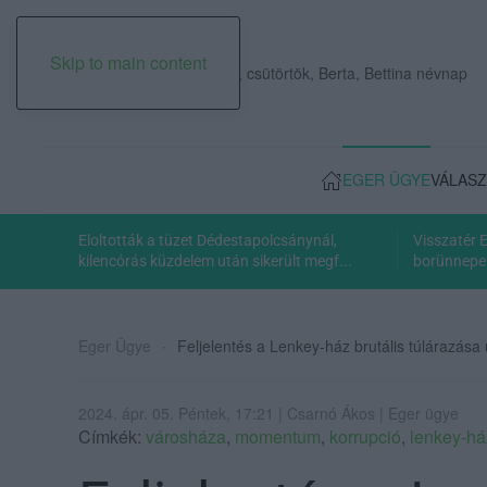
Skip to main content
2026. augusztus 06., csütörtök, Berta, Bettina névnap
EGER ÜGYE
VÁLASZ
Eloltották a tüzet Dédestapolcsánynál,
Visszatér 
kilencórás küzdelem után sikerült megf...
borünnepe:
Eger Ügye
Feljelentés a Lenkey-ház brutális túlárazás
2024. ápr. 05. Péntek, 17:21 | Csarnó Ákos | Eger ügye
Címkék:
városháza
,
momentum
,
korrupció
,
lenkey-há