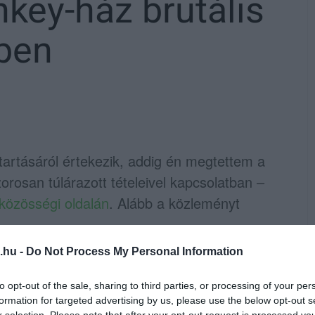
nkey-ház brutális
ben
artásáról értekezik, addig én megtettem a
orosan túlárazott tételeivel kapcsolatban –
közösségi oldalán
. Alább a közleményt
.hu -
Do Not Process My Personal Information
s az
Egri Ügyek
hozta nyilvánosságra azt a
rról beszél, miként gördítene különböző
to opt-out of the sale, sharing to third parties, or processing of your per
rhetősége elé. Mirkóczki Ádám ezzel végleg
formation for targeted advertising by us, please use the below opt-out s