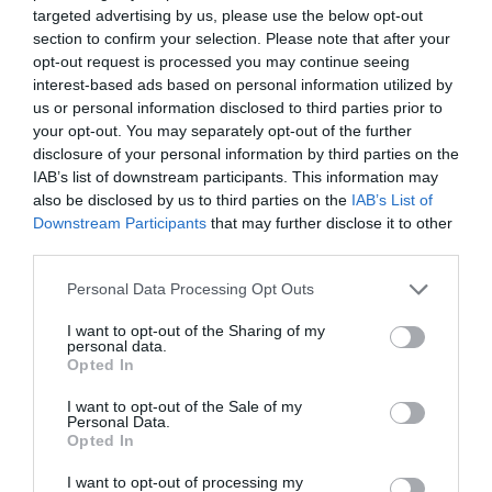
Az Országos Meteorológiai Szolgálat
targeted advertising by us, please use the below opt-out
section to confirm your selection. Please note that after your
előrejelzése szerint kedden még mérsékelt
opt-out request is processed you may continue seeing
marad a légmozgás. Szerdán várható, hogy
interest-based ads based on personal information utilized by
többfelé megélénkül, néhol megerősödik a
us or personal information disclosed to third parties prior to
your opt-out. You may separately opt-out of the further
szél.
disclosure of your personal information by third parties on the
IAB’s list of downstream participants. This information may
also be disclosed by us to third parties on the
IAB’s List of
Downstream Participants
that may further disclose it to other
third parties.
Ne maradjon le a legfrissebb hírekről, kövessen
Please note that this website/app uses one or more Google
Personal Data Processing Opt Outs
bennünket az EGRI ÜGYEK Google Hírek oldalán!
services and may gather and store information including but
not limited to your visit or usage behaviour. You may click to
I want to opt-out of the Sharing of my
personal data.
grant or deny consent to Google and its third-party tags to
Opted In
VISSZA A FŐOLDALRA
use your data for below specified purposes in below Google
consent section.
I want to opt-out of the Sale of my
Personal Data.
Opted In
I want to opt-out of processing my