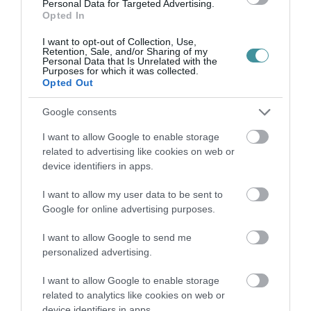
Personal Data for Targeted Advertising.
Opted In
Legfrissebb híreink
I want to opt-out of Collection, Use,
Retention, Sale, and/or Sharing of my
Personal Data that Is Unrelated with the
KATONAI HELIKOPTEREK SEGÍTIK AZ
Purposes for which it was collected.
OLTÁST A DÉDESTAPOLCSÁNYI...
Opted Out
2026. augusztus 05
|
Riasztó
Google consents
VISSZATÉR EGER BELVÁROSÁNAK
LEGNAGYOBB BORÜNNEPE: AUGUSZT...
I want to allow Google to enable storage
2026. augusztus 05
|
Programok
related to advertising like cookies on web or
device identifiers in apps.
„A NER-FELESÉGEK GYEREKKEL
BIZTOSÍTOTTÁK BE A PÉNZCSAPHOZ...
I want to allow my user data to be sent to
2026. augusztus 05
|
Mindenki ügye
Google for online advertising purposes.
I want to allow Google to send me
SIOR: RAJZOK HAZA 98.
2026. augusztus 05
|
Vélemény
personalized advertising.
I want to allow Google to enable storage
ÉJSZAKAI PERMETEZÉS KEZDŐDIK
related to analytics like cookies on web or
EGERBEN A VADGESZTENYE- ÉS P...
2026. augusztus 05
|
Eger ügye
device identifiers in apps.