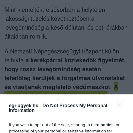
Mint kiemelték: elsősorban a helytelen
lakossági tüzelés következtében a
levegőminőség a késő délutáni és esti órákban
általában romlik.
A Nemzeti Népegészségügyi Központ külön
felhívta
a kerékpárral közlekedők figyelmét,
hogy rossz levegőminőség esetén
lehetőleg kerüljék a forgalmas útvonalakat
és viseljenek megfelelő védőmaszkot
.
A
gyermekek egészségének megóvása
érdekében arra figyelmeztetnek, hogy a
egriugyek.hu -
Do Not Process My Personal
Information
gyermekek lehetőleg kevesebb időt
töltsenek a szabadban.
If you wish to opt-out of the sale, sharing to third parties, or
processing of your personal or sensitive information for