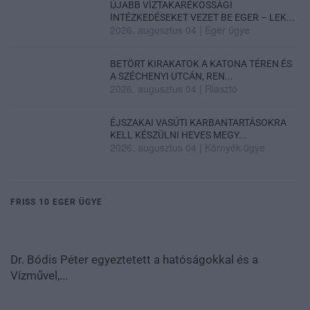
ÚJABB VÍZTAKARÉKOSSÁGI
INTÉZKEDÉSEKET VEZET BE EGER – LEK...
2026. augusztus 04
|
Eger ügye
BETÖRT KIRAKATOK A KATONA TÉREN ÉS
A SZÉCHENYI UTCÁN, REN...
2026. augusztus 04
|
Riasztó
ÉJSZAKAI VASÚTI KARBANTARTÁSOKRA
KELL KÉSZÜLNI HEVES MEGY...
2026. augusztus 04
|
Környék ügye
FRISS 10 EGER ÜGYE
Dr. Bódis Péter egyeztetett a hatóságokkal és a
Vízművel,...