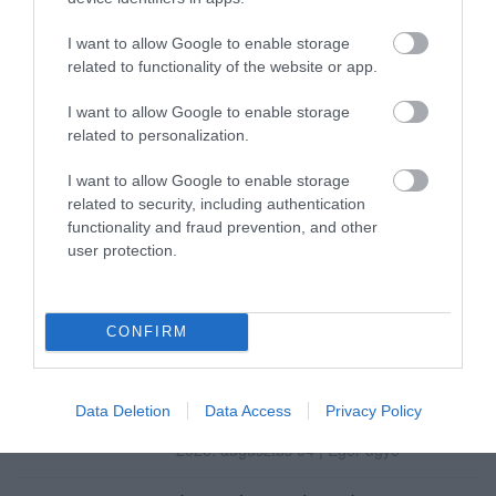
I want to allow Google to enable storage
KAPITÁNY: STABIL MARADT AZ ORSZÁG
related to functionality of the website or app.
ELLÁTÁSA, A TAKARÉKOSSÁ...
2026. augusztus 05
|
Mindenki ügye
I want to allow Google to enable storage
related to personalization.
KÖZMÉDIÁSOK ÉVEKIG GYŰJTÖTTÉK A
BIZONYÍTÉKOKAT, BELSŐ DOK...
I want to allow Google to enable storage
2026. augusztus 05
|
Mindenki ügye
related to security, including authentication
functionality and fraud prevention, and other
MÉG KÉT NAP TIKKASZTÓ FORRÓSÁG
user protection.
2026. augusztus 05
|
Mindenki ügye
DR. BÓDIS PÉTER EGYEZTETETT A
CONFIRM
HATÓSÁGOKKAL ÉS A VÍZMŰVEL,...
2026. augusztus 04
|
Eger ügye
AZ AGRIA PARK IS TAKARÉKRA KAPCSOLT:
Data Deletion
Data Access
Privacy Policy
LEKAPCSOLT FÉNYEKKEL...
2026. augusztus 04
|
Eger ügye