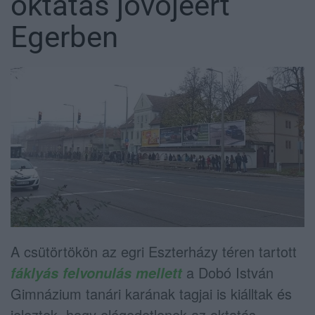
oktatás jövőjéért
Egerben
A csütörtökön az egri Eszterházy téren tartott
a Dobó István
fáklyás felvonulás mellett
Gimnázium tanári karának tagjai is kiálltak és
jeleztek, hogy elégedetlenek az oktatás