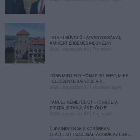
TATA ELBŰVÖLŐ LÁTVÁNYOSSÁGAI,
AMIKÉRT ÉRDEMES MEGNÉZNI
2026. augusztus 08
|
Promóció
TÖBB MINT EGY HÓNAP IS LEHET, MIRE
TELJESEN ÚJRAINDUL A P...
2026. augusztus 07
|
Mindenki ügye
TANULJ NÉMETÜL OTTHONRÓL: A
DIGITÁLIS TANULÁS ELŐNYEI
2026. augusztus 07
|
Promóció
ÚJRAINDULNAK A KORÁBBAN
LEÁLLÍTOTT SZOLGÁLTATÁSOK AZ EGRI...
2026. augusztus 07
|
Eger ügye