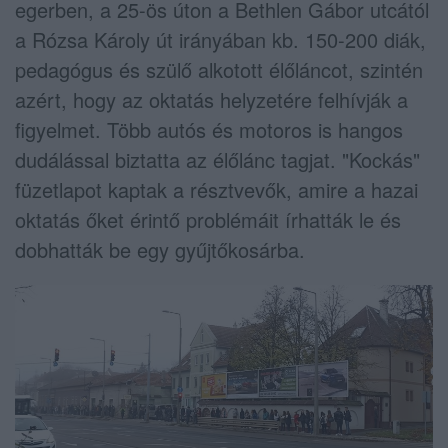
egerben, a 25-ös úton a Bethlen Gábor utcától
a Rózsa Károly út irányában kb. 150-200 diák,
pedagógus és szülő alkotott élőláncot, szintén
azért, hogy az oktatás helyzetére felhívják a
figyelmet. Több autós és motoros is hangos
dudálással biztatta az élőlánc tagjat. "Kockás"
füzetlapot kaptak a résztvevők, amire a hazai
oktatás őket érintő problémáit írhatták le és
dobhatták be egy gyűjtőkosárba.