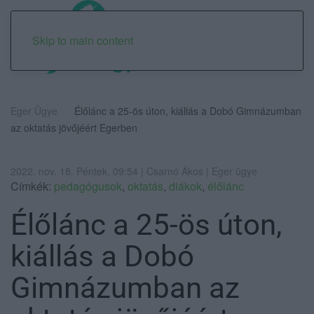
Skip to main content
Eger Ügye
Élőlánc a 25-ös úton, kiállás a Dobó Gimnázumban
az oktatás jövőjéért Egerben
2022. nov. 18. Péntek, 09:54 | Csarnó Ákos | Eger ügye
Címkék:
pedagógusok
,
oktatás
,
diákok
,
élőlánc
Élőlánc a 25-ös úton,
kiállás a Dobó
Gimnázumban az