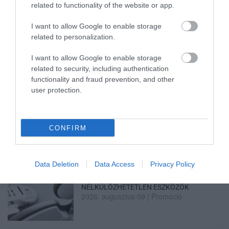
Ne maradjon le a legfrissebb hírekről, kövessen
related to functionality of the website or app.
bennünket az EGRI ÜGYEK Google Hírek oldalán!
I want to allow Google to enable storage
related to personalization.
VISSZA A FŐOLDALRA
I want to allow Google to enable storage
related to security, including authentication
functionality and fraud prevention, and other
user protection.
CONFIRM
Legfrissebb híreink
Data Deletion
Data Access
Privacy Policy
AZ ENDODONCIÁBAN
NÉLKÜLÖZHETETLEN ESZKÖZÖK
2026. augusztus 09
|
Promóció