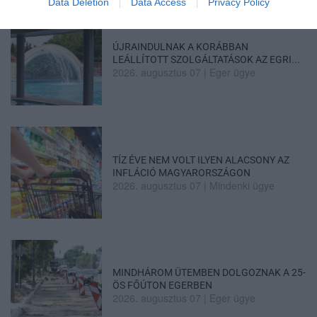
Data Deletion
Data Access
Privacy Policy
ÚJRAINDULNAK A KORÁBBAN
LEÁLLÍTOTT SZOLGÁLTATÁSOK AZ EGRI...
2026. augusztus 07
|
Eger ügye
TÍZ ÉVE NEM VOLT ILYEN ALACSONY AZ
INFLÁCIÓ MAGYARORSZÁGON
2026. augusztus 07
|
Mindenki ügye
MINDHÁROM ÜTEMBEN DOLGOZNAK A 25-
ÖS FŐÚTON EGERBEN
2026. augusztus 07
|
Eger ügye