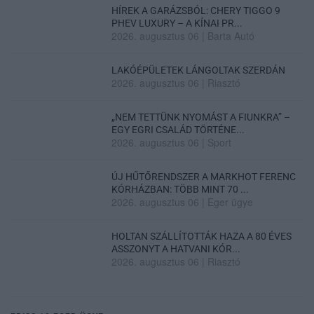
HÍREK A GARÁZSBÓL: CHERY TIGGO 9
PHEV LUXURY – A KÍNAI PR...
2026. augusztus 06
|
Barta Autó
LAKÓÉPÜLETEK LÁNGOLTAK SZERDÁN
2026. augusztus 06
|
Riasztó
„NEM TETTÜNK NYOMÁST A FIUNKRA” –
EGY EGRI CSALÁD TÖRTÉNE...
2026. augusztus 06
|
Sport
ÚJ HŰTŐRENDSZER A MARKHOT FERENC
KÓRHÁZBAN: TÖBB MINT 70 ...
2026. augusztus 06
|
Eger ügye
HOLTAN SZÁLLÍTOTTÁK HAZA A 80 ÉVES
ASSZONYT A HATVANI KÓR...
2026. augusztus 06
|
Riasztó