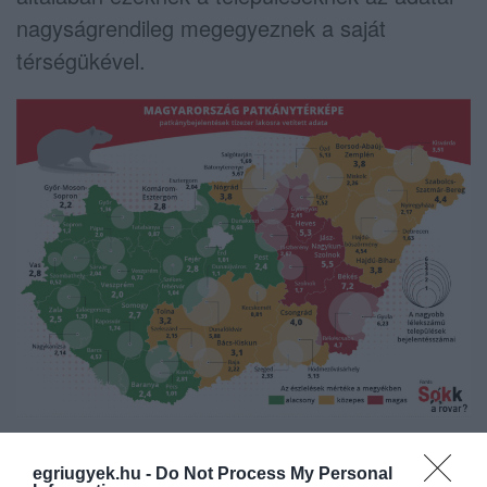
nagyságrendileg megegyeznek a saját
térségükével.
egriugyek.hu -
Do Not Process My Personal