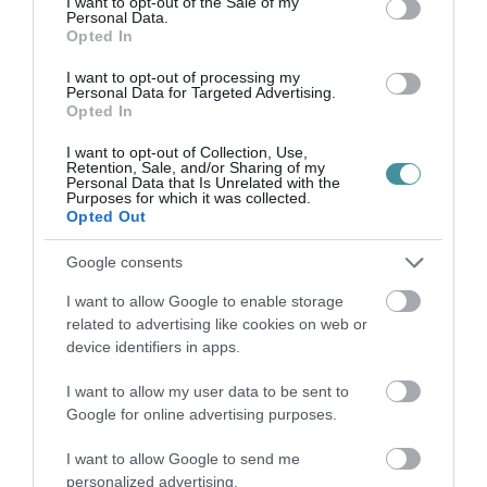
I want to opt-out of the Sale of my
Heves megyei a leginkább érintett helységek
Personal Data.
Opted In
között.
I want to opt-out of processing my
Personal Data for Targeted Advertising.
Opted In
I want to opt-out of Collection, Use,
Retention, Sale, and/or Sharing of my
Personal Data that Is Unrelated with the
Purposes for which it was collected.
Az országos patkány- és egértérkép megyei
Opted Out
és települési adatait interaktív formában
IDE
Google consents
KATTINTVA
lehet megtekinteni.
I want to allow Google to enable storage
related to advertising like cookies on web or
device identifiers in apps.
I want to allow my user data to be sent to
Ne maradjon le a legfrissebb hírekről, kövessen
Google for online advertising purposes.
bennünket az EGRI ÜGYEK Google Hírek oldalán!
I want to allow Google to send me
personalized advertising.