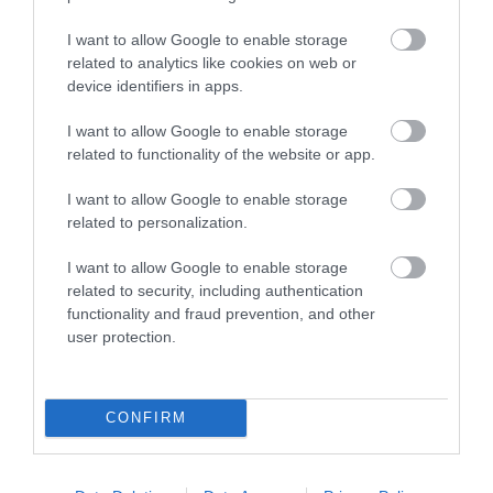
VISSZA A FŐOLDALRA
I want to allow Google to enable storage
related to analytics like cookies on web or
device identifiers in apps.
I want to allow Google to enable storage
related to functionality of the website or app.
I want to allow Google to enable storage
Legfrissebb híreink
related to personalization.
I want to allow Google to enable storage
related to security, including authentication
TÖBB MINT EGY HÓNAP IS LEHET, MIRE
functionality and fraud prevention, and other
TELJESEN ÚJRAINDUL A P...
2026. augusztus 07
|
Mindenki ügye
user protection.
CONFIRM
TANULJ NÉMETÜL OTTHONRÓL: A
DIGITÁLIS TANULÁS ELŐNYEI
2026. augusztus 07
|
Promóció