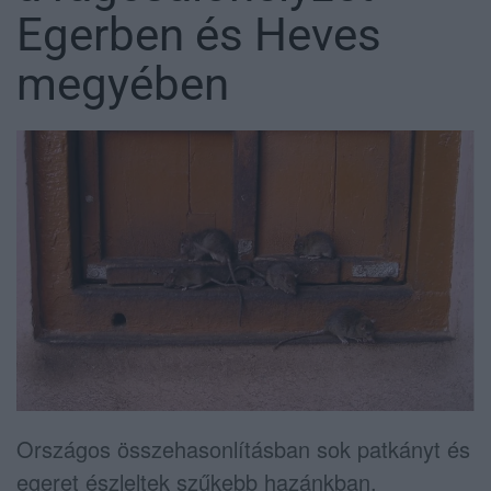
Egerben és Heves
megyében
Országos összehasonlításban sok patkányt és
egeret észleltek szűkebb hazánkban.