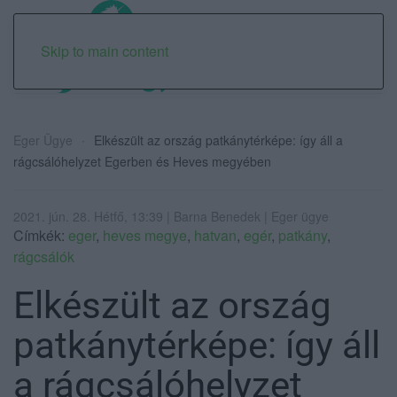
Skip to main content
Eger Ügye
Elkészült az ország patkánytérképe: így áll a
rágcsálóhelyzet Egerben és Heves megyében
2021. jún. 28. Hétfő, 13:39 | Barna Benedek | Eger ügye
Címkék:
eger
,
heves megye
,
hatvan
,
egér
,
patkány
,
rágcsálók
Elkészült az ország
patkánytérképe: így áll
a rágcsálóhelyzet