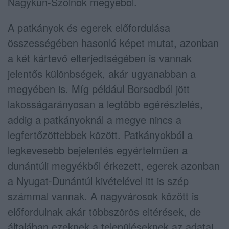
Nagykun-Szolnok megyéből.
A patkányok és egerek előfordulása
összességében hasonló képet mutat, azonban
a két kártevő elterjedtségében is vannak
jelentős különbségek, akár ugyanabban a
megyében is. Míg például Borsodból jött
lakosságarányosan a legtöbb egérészlelés,
addig a patkányoknál a megye nincs a
legfertőzöttebbek között. Patkányokból a
legkevesebb bejelentés egyértelműen a
dunántúli megyékből érkezett, egerek azonban
a Nyugat-Dunántúl kivételével itt is szép
számmal vannak. A nagyvárosok között is
előfordulnak akár többszörös eltérések, de
általában ezeknek a településeknek az adatai