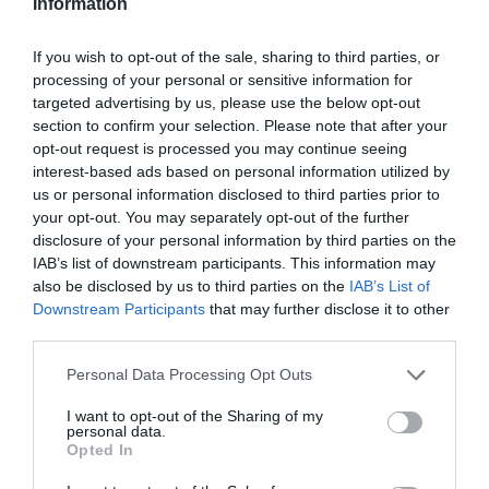
Information
A térképen nem szerepelnek a budapesti
adatok, mivel a lakossági bejelentésekről a
If you wish to opt-out of the sale, sharing to third parties, or
processing of your personal or sensitive information for
Fővárosi Önkormányzat folyamatosan gyűjti az
targeted advertising by us, please use the below opt-out
információkat, így ezekkel a kérdőíves kutatás
section to confirm your selection. Please note that after your
opt-out request is processed you may continue seeing
számai nem összevethetőek.
interest-based ads based on personal information utilized by
us or personal information disclosed to third parties prior to
Érdekesség, hogy a nagyobb települések közül
your opt-out. You may separately opt-out of the further
a lakosságarányos bejelentések alapján a
disclosure of your personal information by third parties on the
IAB’s list of downstream participants. This information may
patkányoknál és az egereknél is Sárbogárd,
also be disclosed by us to third parties on the
IAB’s List of
Gyomaendrőd és Kisújszállás végzett az első
Downstream Participants
that may further disclose it to other
third parties.
három helyen, csak más sorrendben.
Szűkebb
hazánkból Hatvan került be azon húsz
Please note that this website/app uses one or more Google
Personal Data Processing Opt Outs
services and may gather and store information including but
település közé, ahol a legmagyasabb a
not limited to your visit or usage behaviour. You may click to
I want to opt-out of the Sharing of my
personal data.
patkányészleélsek száma
, az
grant or deny consent to Google and its third-party tags to
Opted In
use your data for below specified purposes in below Google
egérbejelentések esetében ellenben nem volt
consent section.