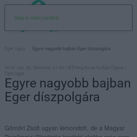
Skip to main content
Eger Ügye
Egyre nagyobb bajban Eger díszpolgára
2019. nov. 30. Szombat, 01:00 | MTI/hvg.hu/vs.hu/Egri Ügyek |
Eger ügye
Egyre nagyobb bajban
Eger díszpolgára
Gömöri Zsolt ugyan lemondott, de a Magyar
Paralimpiai Bizottság korábbi elnöke még nem