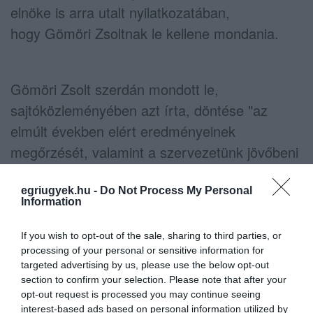
elnöke is arra utalt nyilatkozatában,
hogy Gömöri Zsoltnak le kellene mondania.
Gömöri Zsolt szerdán mondott le,
sajtóközleményében azt írta, döntése "az
elmúlt években elért eredményeinek
megőrzését, valamint a szervezetünk jövőbeni
sikeres munkájához elengedhetetlenül
szükséges nyugalom megteremtését kívánja
egriugyek.hu -
Do Not Process My Personal
Information
szolgálni." Hozzátette, ezzel egyben fel akarja
menteni a közgyűlést a bizalmi szavazás terhe
If you wish to opt-out of the sale, sharing to third parties, or
processing of your personal or sensitive information for
alól "az egység megteremtése érdekében", s
targeted advertising by us, please use the below opt-out
szerinte a feladat most "a jelen értékelése a
section to confirm your selection. Please note that after your
jövő építésével." Gömöri az MPB
opt-out request is processed you may continue seeing
interest-based ads based on personal information utilized by