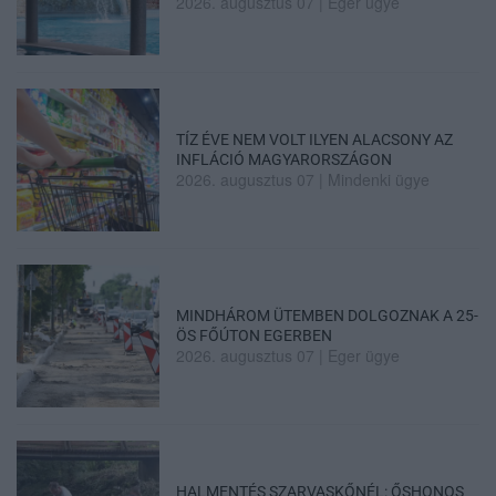
2026. augusztus 07
|
Eger ügye
TÍZ ÉVE NEM VOLT ILYEN ALACSONY AZ
INFLÁCIÓ MAGYARORSZÁGON
2026. augusztus 07
|
Mindenki ügye
MINDHÁROM ÜTEMBEN DOLGOZNAK A 25-
ÖS FŐÚTON EGERBEN
2026. augusztus 07
|
Eger ügye
HALMENTÉS SZARVASKŐNÉL: ŐSHONOS