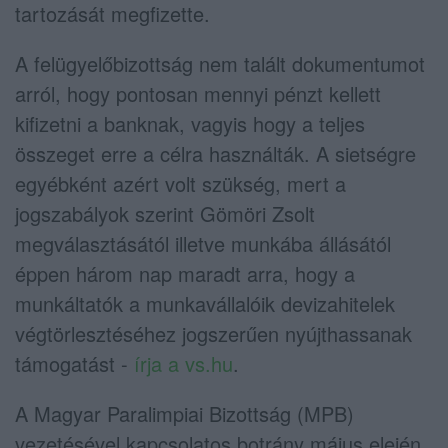
tartozását megfizette.
A felügyelőbizottság nem talált dokumentumot
arról, hogy pontosan mennyi pénzt kellett
kifizetni a banknak, vagyis hogy a teljes
összeget erre a célra használták. A sietségre
egyébként azért volt szükség, mert a
jogszabályok szerint Gömöri Zsolt
megválasztásától illetve munkába állásától
éppen három nap maradt arra, hogy a
munkáltatók a munkavállalóik devizahitelek
végtörlesztéséhez jogszerűen nyújthassanak
támogatást -
írja a vs.hu
.
A Magyar Paralimpiai Bizottság (MPB)
vezetésével kapcsolatos botrány május elején