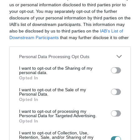
tagszervezeteinek elküldött levelében azt írta,
us or personal information disclosed to third parties prior to
ígéretéhez hűen megtartja beszámolóját a
your opt-out. You may separately opt-out of the further
disclosure of your personal information by third parties on the
pénteki közgyűlés előtt, összefoglalva az
IAB’s list of downstream participants. This information may
elmúlt éveket.
also be disclosed by us to third parties on the
IAB’s List of
Downstream Participants
that may further disclose it to other
third parties.
Bagoly Bettina, a Fővárosi Főügyészség
Please note that this website/app uses one or more Google
Personal Data Processing Opt Outs
services and may gather and store information including but
szóvivője június 2-án közölte, hogy a
not limited to your visit or usage behaviour. You may click to
I want to opt-out of the Sharing of my
personal data.
Budapesti XIV. és XVI. Kerületi Ügyészség
grant or deny consent to Google and its third-party tags to
Opted In
use your data for below specified purposes in below Google
nyomozást rendelt el ismeretlen tettes ellen az
consent section.
I want to opt-out of the Sale of my
MPB elnökét érintő feljelentések alapján,
Personal Data.
Opted In
hűtlen kezelés és csalás gyanúja miatt.
Másnap az ORFK azt közölte, hogy a
I want to opt-out of processing my
Personal Data for Targeted Advertising.
Készenléti Rendőrség Nemzeti Nyomozó Iroda
Opted In
hatáskörébe utalta az ügyet. A hatóság az
I want to opt-out of Collection, Use,
Retention, Sale, and/or Sharing of my