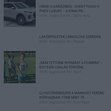
HÍREK A GARÁZSBÓL: CHERY TIGGO 9
PHEV LUXURY – A KÍNAI PR...
2026. augusztus 06
|
Barta Autó
LAKÓÉPÜLETEK LÁNGOLTAK SZERDÁN
2026. augusztus 06
|
Riasztó
„NEM TETTÜNK NYOMÁST A FIUNKRA” –
EGY EGRI CSALÁD TÖRTÉNE...
2026. augusztus 06
|
Sport
ÚJ HŰTŐRENDSZER A MARKHOT FERENC
KÓRHÁZBAN: TÖBB MINT 70 ...
2026. augusztus 06
|
Eger ügye