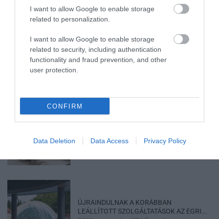
Legfrissebb híreink
I want to allow Google to enable storage
related to personalization.
I want to allow Google to enable storage
TÖBB MINT EGY HÓNAP IS LEHET, MIRE
related to security, including authentication
TELJESEN ÚJRAINDUL A P...
functionality and fraud prevention, and other
2026. augusztus 07
|
Mindenki ügye
user protection.
CONFIRM
TANULJ NÉMETÜL OTTHONRÓL: A
DIGITÁLIS TANULÁS ELŐNYEI
Data Deletion
Data Access
Privacy Policy
2026. augusztus 07
|
Promóció
ÚJRAINDULNAK A KORÁBBAN
LEÁLLÍTOTT SZOLGÁLTATÁSOK AZ EGRI...