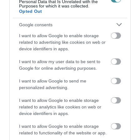
üggyel összefüggésben érkezett valamennyi
Personal Data that Is Unrelated with the
Purposes for which it was collected.
feljelentést egy eljárás keretében vizsgálja -
Opted Out
tették hozzá.
Google consents
I want to allow Google to enable storage
related to advertising like cookies on web or
device identifiers in apps.
Ne maradjon le a legfrissebb hírekről, kövessen
I want to allow my user data to be sent to
Google for online advertising purposes.
bennünket az EGRI ÜGYEK Google Hírek oldalán!
I want to allow Google to send me
personalized advertising.
VISSZA A FŐOLDALRA
I want to allow Google to enable storage
related to analytics like cookies on web or
device identifiers in apps.
I want to allow Google to enable storage
related to functionality of the website or app.