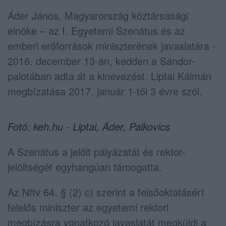
Áder János, Magyarország köztársasági
elnöke – az I. Egyetemi Szenátus és az
emberi erőforrások miniszterének javaslatára -
2016. december 13-án, kedden a Sándor-
palotában adta át a kinevezést. Liptai Kálmán
megbízatása 2017. január 1-től 3 évre szól.
Fotó: keh.hu - Liptai, Áder, Palkovics
A Szenátus a jelölt pályázatát és rektor-
jelöltségét egyhangúan támogatta.
Az Nftv 64. § (2) c) szerint a felsőoktatásért
felelős miniszter az egyetemi rektori
megbízásra vonatkozó javaslatát megküldi a