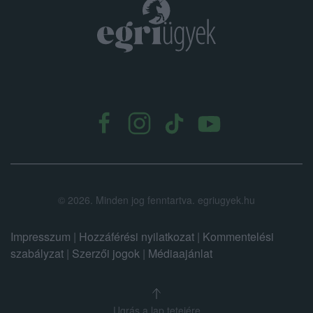
.
©
2026.
Minden jog fenntartva. egriugyek.hu
Impresszum
|
Hozzáférési nyilatkozat
|
Kommentelési
szabályzat
|
Szerzői jogok
|
Médiaajánlat
Ugrás a lap tetejére