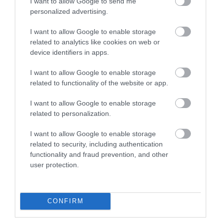
I want to allow Google to send me
personalized advertising.
I want to allow Google to enable storage
HÍREK A GARÁZSBÓL: CHERY TIGGO 9
related to analytics like cookies on web or
PHEV LUXURY – A KÍNAI PR...
device identifiers in apps.
2026. augusztus 06
|
Barta Autó
I want to allow Google to enable storage
related to functionality of the website or app.
I want to allow Google to enable storage
related to personalization.
LAKÓÉPÜLETEK LÁNGOLTAK SZERDÁN
2026. augusztus 06
|
Riasztó
I want to allow Google to enable storage
related to security, including authentication
functionality and fraud prevention, and other
user protection.
„NEM TETTÜNK NYOMÁST A FIUNKRA” –
CONFIRM
EGY EGRI CSALÁD TÖRTÉNE...
2026. augusztus 06
|
Sport