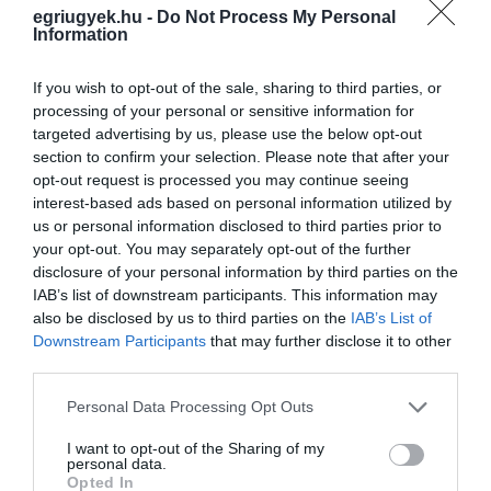
egriugyek.hu -
Do Not Process My Personal
Dr. Liptai Kálmán munkásságát több
Information
alkalommal is elismerték már, 2004-ben
If you wish to opt-out of the sale, sharing to third parties, or
Eszterházy Károly Emlékérmet érdemelt,
processing of your personal or sensitive information for
2008-ban pedig megkapta a Magyar
targeted advertising by us, please use the below opt-out
Felsőoktatásért Emlékplakettet.
section to confirm your selection. Please note that after your
opt-out request is processed you may continue seeing
interest-based ads based on personal information utilized by
forrás:
uni-eszterhazy.hu/hu
us or personal information disclosed to third parties prior to
your opt-out. You may separately opt-out of the further
Te követed már az Egri Ügyeket a
disclosure of your personal information by third parties on the
IAB’s list of downstream participants. This information may
Facebookon? Nem! Akkor
most
ITT
also be disclosed by us to third parties on the
IAB’s List of
megteheted! Köszönjük!
Downstream Participants
that may further disclose it to other
third parties.
Please note that this website/app uses one or more Google
Personal Data Processing Opt Outs
services and may gather and store information including but
not limited to your visit or usage behaviour. You may click to
I want to opt-out of the Sharing of my
personal data.
grant or deny consent to Google and its third-party tags to
Opted In