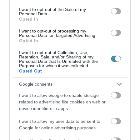
use your data for below specified purposes in below Google
Ne maradjon le a legfrissebb hírekről, kövessen
consent section.
I want to opt-out of the Sale of my
bennünket az EGRI ÜGYEK Google Hírek oldalán!
Personal Data.
Opted In
I want to opt-out of processing my
VISSZA A FŐOLDALRA
Personal Data for Targeted Advertising.
Opted In
I want to opt-out of Collection, Use,
Retention, Sale, and/or Sharing of my
Personal Data that Is Unrelated with the
Purposes for which it was collected.
Opted Out
Google consents
Legfrissebb híreink
I want to allow Google to enable storage
related to advertising like cookies on web or
device identifiers in apps.
KÉT AUTÓ ÜTKÖZÖTT BOGÁCSON, A
MENTŐK IS A HELYSZÍNRE ÉRKE...
I want to allow my user data to be sent to
2026. augusztus 06
|
Riasztó
Google for online advertising purposes.