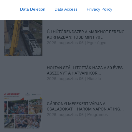
Data Deletion
Data Access
Privacy Policy
ÚJ HŰTŐRENDSZER A MARKHOT FERENC
KÓRHÁZBAN: TÖBB MINT 70 ...
2026. augusztus 06
|
Eger ügye
HOLTAN SZÁLLÍTOTTÁK HAZA A 80 ÉVES
ASSZONYT A HATVANI KÓR...
2026. augusztus 06
|
Riasztó
GÁRDONYI MESEKERT VÁRJA A
CSALÁDOKAT – HÁROM NAPON ÁT ING...
2026. augusztus 06
|
Programok