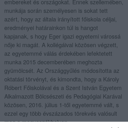
embereket és országokat. Ennek szellemében,
munkája során személyesen is sokat tett
azért, hogy az általa irányított főiskola céljai,
eredményei határainkon túl is hangot
kapjanak, s hogy Eger igazi egyetemi várossá
nője ki magát. A kollégáival közösen végzett,
az egyetemmé válás érdekében lefektetett
munka 2015 decemberében meghozta
gyümölcsét. Az Országgyűlés módosította az
oktatási törvényt, és kimondta, hogy a Károly
Róbert Főiskolával és a Szent István Egyetem
Alkalmazott Bölcsészeti és Pedagógiai Karával
közösen, 2016. július 1-től egyetemmé vált, s
ezzel egy több évszázados törekvés valósult
meg a megyeszékhelyen.