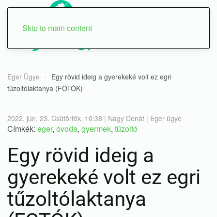
Skip to main content
Eger Ügye
Egy rövid ideig a gyerekeké volt ez egri
tűzoltólaktanya (FOTÓK)
2022. jún. 23. Csütörtök, 10:38 | Nagy Donát | Eger ügye
Címkék:
eger
,
óvoda
,
gyermek
,
tűzoltó
Egy rövid ideig a
gyerekeké volt ez egri
tűzoltólaktanya