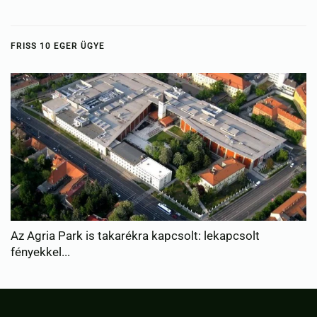
FRISS 10 EGER ÜGYE
Újabb víztakarékossági intézkedéseket vezet be Eger 
lek...