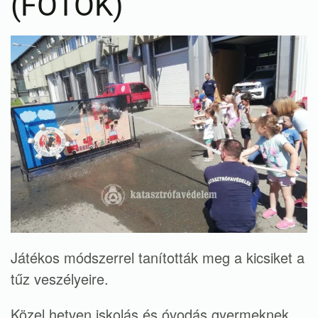
(FOTÓK)
Játékos módszerrel tanították meg a kicsiket a
tűz veszélyeire.
Közel hetven iskolás és óvodás gyermeknek