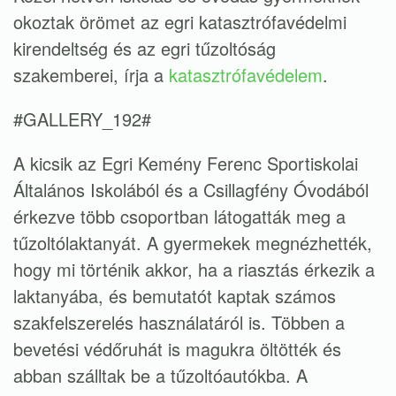
okoztak örömet az egri katasztrófavédelmi
kirendeltség és az egri tűzoltóság
szakemberei, írja a
katasztrófavédelem
.
#GALLERY_192#
A kicsik az Egri Kemény Ferenc Sportiskolai
Általános Iskolából és a Csillagfény Óvodából
érkezve több csoportban látogatták meg a
tűzoltólaktanyát. A gyermekek megnézhették,
hogy mi történik akkor, ha a riasztás érkezik a
laktanyába, és bemutatót kaptak számos
szakfelszerelés használatáról is. Többen a
bevetési védőruhát is magukra öltötték és
abban szálltak be a tűzoltóautókba. A