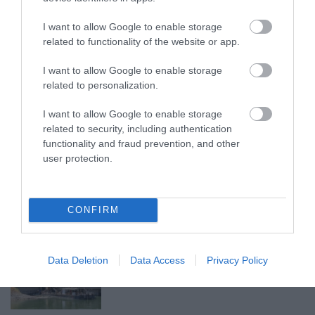
ELNÖKNEK A TISZA
2026. augusztus 08
|
Mindenki ügye
I want to allow Google to enable storage
related to functionality of the website or app.
I want to allow Google to enable storage
ÚJ MAGYAR KÜLÜGYI STRATÉGIA KÉSZÜL,
related to personalization.
TELJES SZAKÍTÁS JÖN A...
2026. augusztus 08
|
Mindenki ügye
I want to allow Google to enable storage
related to security, including authentication
functionality and fraud prevention, and other
user protection.
TATA ELBŰVÖLŐ LÁTVÁNYOSSÁGAI,
AMIKÉRT ÉRDEMES MEGNÉZNI
2026. augusztus 08
|
Promóció
CONFIRM
TÖBB MINT EGY HÓNAP IS LEHET, MIRE
Data Deletion
Data Access
Privacy Policy
TELJESEN ÚJRAINDUL A P...
2026. augusztus 07
|
Mindenki ügye