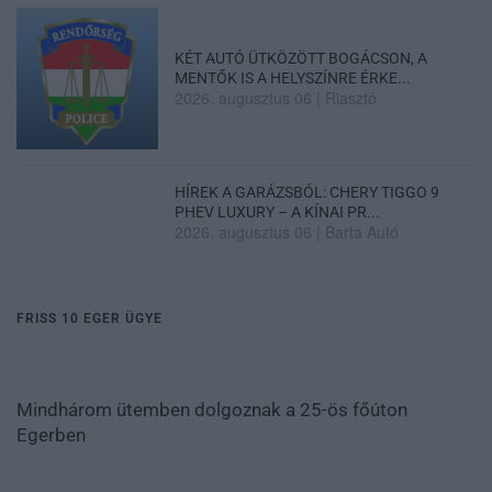
KÉT AUTÓ ÜTKÖZÖTT BOGÁCSON, A
MENTŐK IS A HELYSZÍNRE ÉRKE...
2026. augusztus 06
|
Riasztó
HÍREK A GARÁZSBÓL: CHERY TIGGO 9
PHEV LUXURY – A KÍNAI PR...
2026. augusztus 06
|
Barta Autó
FRISS 10 EGER ÜGYE
Mindhárom ütemben dolgoznak a 25-ös főúton
Egerben