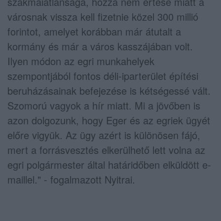
szakmaiatlansága, hozzá nem értése miatt a
városnak vissza kell fizetnie közel 300 millió
forintot, amelyet korábban már átutalt a
kormány és már a város kasszájában volt.
Ilyen módon az egri munkahelyek
szempontjából fontos déli-iparterület építési
beruházásainak befejezése is kétségessé vált.
Szomorú vagyok a hír miatt. Mi a jövőben is
azon dolgozunk, hogy Eger és az egriek ügyét
előre vigyük. Az ügy azért is különösen fájó,
mert a forrásvesztés elkerülhető lett volna az
egri polgármester által határidőben elküldött e-
maillel." - fogalmazott Nyitrai.