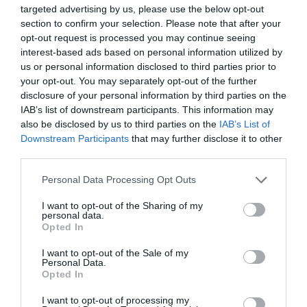
információnak, azokat mégsem közölték
targeted advertising by us, please use the below opt-out
határidő előtt, hanem kivárták az elutasító
section to confirm your selection. Please note that after your
opt-out request is processed you may continue seeing
miniszteri döntést. Ha már a nekem címzett
interest-based ads based on personal information utilized by
levelet is előbb kapja meg Nyitrai Zsolt, mint én
us or personal information disclosed to third parties prior to
your opt-out. You may separately opt-out of the further
magam, jó lenne, ha annak tartalmát nem a
disclosure of your personal information by third parties on the
lakosság riogatására és félrevezetésére
IAB’s list of downstream participants. This information may
also be disclosed by us to third parties on the
IAB’s List of
használná. Teljesen nyilvánvaló, hogy a Nyitrai
Downstream Participants
that may further disclose it to other
Zsolt által vezetett egri Fideszre a város nem
third parties.
számíthat, hiszen ők csak a rombolásban és a
Please note that this website/app uses one or more Google
Personal Data Processing Opt Outs
pitiáner bosszúállásban érdekeltek." -
services and may gather and store information including but
not limited to your visit or usage behaviour. You may click to
I want to opt-out of the Sharing of my
fogalmazott a polgármester.
personal data.
grant or deny consent to Google and its third-party tags to
Opted In
use your data for below specified purposes in below Google
consent section.
I want to opt-out of the Sale of my
Personal Data.
Opted In
Ne maradjon le a legfrissebb hírekről, kövessen
I want to opt-out of processing my
bennünket az EGRI ÜGYEK Google Hírek oldalán!