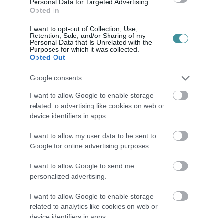
Personal Data for Targeted Advertising.
Opted In
I want to opt-out of Collection, Use,
VISSZA A FŐOLDALRA
Retention, Sale, and/or Sharing of my
Personal Data that Is Unrelated with the
Purposes for which it was collected.
Opted Out
Google consents
I want to allow Google to enable storage
related to advertising like cookies on web or
Legfrissebb híreink
device identifiers in apps.
I want to allow my user data to be sent to
Google for online advertising purposes.
35 PERCES TANÓRÁK ÉS KEVESEBB HÁZI
FELADAT JÖHET AZ ALSÓ ...
I want to allow Google to send me
2026. augusztus 08
|
Mindenki ügye
personalized advertising.
I want to allow Google to enable storage
related to analytics like cookies on web or
BAKA ANDRÁST JELÖLI KÖZTÁRSASÁGI
device identifiers in apps.