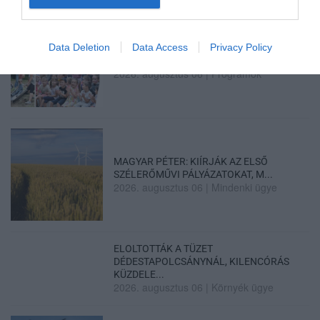
Data Deletion
Data Access
Privacy Policy
GÁRDONYI MESEKERT VÁRJA A
CSALÁDOKAT – HÁROM NAPON ÁT ING...
2026. augusztus 06
|
Programok
MAGYAR PÉTER: KIÍRJÁK AZ ELSŐ
SZÉLERŐMŰVI PÁLYÁZATOKAT, M...
2026. augusztus 06
|
Mindenki ügye
ELOLTOTTÁK A TÜZET
DÉDESTAPOLCSÁNYNÁL, KILENCÓRÁS
KÜZDELE...
2026. augusztus 06
|
Környék ügye