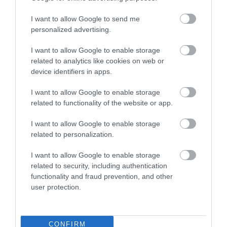
I want to allow Google to send me
personalized advertising.
LAKÓÉPÜLETEK LÁNGOLTAK SZERDÁN
2026. augusztus 06
|
Riasztó
I want to allow Google to enable storage
related to analytics like cookies on web or
device identifiers in apps.
I want to allow Google to enable storage
„NEM TETTÜNK NYOMÁST A FIUNKRA” –
related to functionality of the website or app.
EGY EGRI CSALÁD TÖRTÉNE...
2026. augusztus 06
|
Sport
I want to allow Google to enable storage
related to personalization.
I want to allow Google to enable storage
ÚJ HŰTŐRENDSZER A MARKHOT FERENC
KÓRHÁZBAN: TÖBB MINT 70 ...
related to security, including authentication
2026. augusztus 06
|
Eger ügye
functionality and fraud prevention, and other
user protection.
HOLTAN SZÁLLÍTOTTÁK HAZA A 80 ÉVES
ASSZONYT A HATVANI KÓR...
2026. augusztus 06
|
Riasztó
CONFIRM