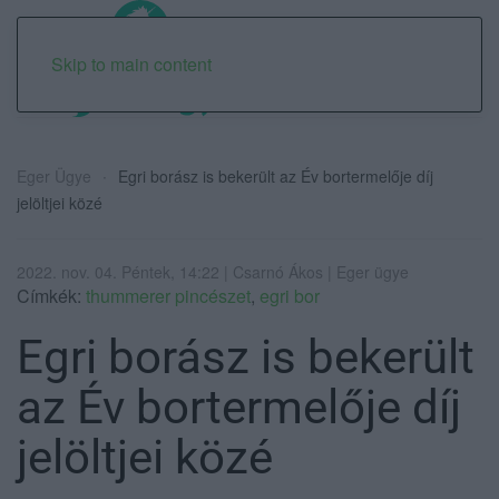
Skip to main content
Eger Ügye
Egri borász is bekerült az Év bortermelője díj
jelöltjei közé
2022. nov. 04. Péntek, 14:22 | Csarnó Ákos | Eger ügye
Címkék:
thummerer pincészet
,
egri bor
Egri borász is bekerült
az Év bortermelője díj
jelöltjei közé