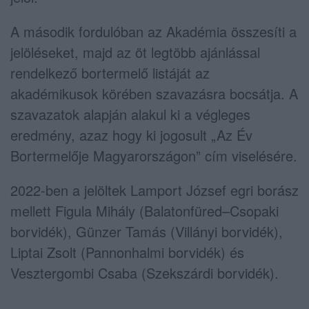
A második fordulóban az Akadémia összesíti a
jelöléseket, majd az öt legtöbb ajánlással
rendelkező bortermelő listáját az
akadémikusok körében szavazásra bocsátja. A
szavazatok alapján alakul ki a végleges
eredmény, azaz hogy ki jogosult „Az Év
Bortermelője Magyarországon” cím viselésére.
2022-ben a jelöltek Lamport József egri borász
mellett Figula Mihály (Balatonfüred–Csopaki
borvidék), Günzer Tamás (Villányi borvidék),
Liptai Zsolt (Pannonhalmi borvidék) és
Vesztergombi Csaba (Szekszárdi borvidék).