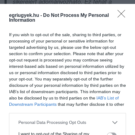
sikereiért adományozható. Ez tehát a
magyar borászok által elnyerhető
egriugyek.hu -
Do Not Process My Personal
legrangosabb hazai kitüntetés. A díjat Az
Information
Év Bortermelője elnevezéssel 1991-ben
If you wish to opt-out of the sale, sharing to third parties, or
adták át először azzal a szándékkal, hogy
processing of your personal or sensitive information for
elismerje egy hazai borász kimagasló
targeted advertising by us, please use the below opt-out
section to confirm your selection. Please note that after your
szakmai teljesítményét, többéves munkáját.
opt-out request is processed you may continue seeing
interest-based ads based on personal information utilized by
forrás és kép: www.egriborvidek.hu
us or personal information disclosed to third parties prior to
your opt-out. You may separately opt-out of the further
disclosure of your personal information by third parties on the
IAB’s list of downstream participants. This information may
also be disclosed by us to third parties on the
IAB’s List of
Downstream Participants
that may further disclose it to other
Ne maradjon le a legfrissebb hírekről, kövessen
third parties.
bennünket az EGRI ÜGYEK Google Hírek oldalán!
Please note that this website/app uses one or more Google
Personal Data Processing Opt Outs
services and may gather and store information including but
VISSZA A FŐOLDALRA
not limited to your visit or usage behaviour. You may click to
I want to opt-out of the Sharing of my