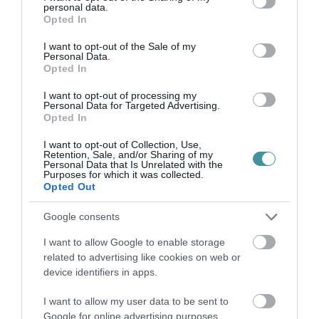
personal data.
grant or deny consent to Google and its third-party tags to
Opted In
use your data for below specified purposes in below Google
consent section.
I want to opt-out of the Sale of my
Personal Data.
Opted In
I want to opt-out of processing my
Personal Data for Targeted Advertising.
Legfrissebb híreink
Opted In
I want to opt-out of Collection, Use,
Retention, Sale, and/or Sharing of my
Personal Data that Is Unrelated with the
Purposes for which it was collected.
KÉT AUTÓ ÜTKÖZÖTT BOGÁCSON, A
Opted Out
MENTŐK IS A HELYSZÍNRE ÉRKE...
2026. augusztus 06
|
Riasztó
Google consents
I want to allow Google to enable storage
related to advertising like cookies on web or
device identifiers in apps.
HÍREK A GARÁZSBÓL: CHERY TIGGO 9
I want to allow my user data to be sent to
PHEV LUXURY – A KÍNAI PR...
2026. augusztus 06
|
Barta Autó
Google for online advertising purposes.