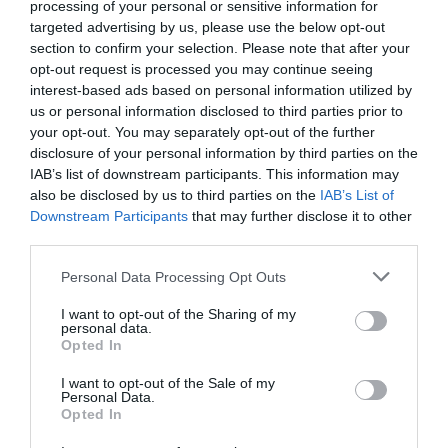
processing of your personal or sensitive information for
"A kormány már korábban felismerte, hogy a
targeted advertising by us, please use the below opt-out
section to confirm your selection. Please note that after your
könnyűzenét támogatni kell, ezt mutatja a
opt-out request is processed you may continue seeing
Cseh Tamás Program sikeres beindulása is,
interest-based ads based on personal information utilized by
us or personal information disclosed to third parties prior to
kérdés, elegendő-e a mostani támogatás.
your opt-out. You may separately opt-out of the further
Várom a konkrét javaslatokat a zenei
disclosure of your personal information by third parties on the
IAB’s list of downstream participants. This information may
szakmától, néhány területen, például az adók
also be disclosed by us to third parties on the
IAB’s List of
tekintetében most azonban nem tudunk
Downstream Participants
that may further disclose it to other
előrelépni" - fogalmazott L. Simon László. A
third parties.
vele beszélgető Gerendai Károly, a Sziget Kft.
Please note that this website/app uses one or more Google
Personal Data Processing Opt Outs
services and may gather and store information including but
ügyvezetője úgy vélte, alapvetően nem pénzt,
not limited to your visit or usage behaviour. You may click to
I want to opt-out of the Sharing of my
hanem a feltételrendszer javítását szeretnék a
personal data.
grant or deny consent to Google and its third-party tags to
Opted In
zeneipar működésében.
use your data for below specified purposes in below Google
consent section.
I want to opt-out of the Sale of my
Personal Data.
Az államtitkár azt mondta, hogy a jelenlegi
Opted In
költségvetési helyzetben a kormány nem tudja