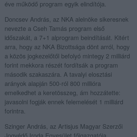
éve működő program egyik elindítója.
Doncsev András, az NKA alelnöke sikeresnek
nevezte a Cseh Tamás program első
időszakát, a 7+1 alprogram beindítását. Kitért
arra, hogy az NKA Bizottsága dönt arról, hogy
a közös jogkezelőtől befolyó mintegy 2 milliárd
forint mekkora részét fordítsák a program
második szakaszára. A tavalyi elosztási
arányok alapján 500-ról 800 millióra
emelkedhet a keretösszeg, ám hozzátette:
javasolni fogják ennek felemelését 1 milliárd
forintra.
Szinger András, az Artisjus Magyar Szerzői
Jogvédő Iroda Egyesület főigazgatója