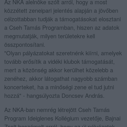
Az NKA alelnöke szólt arról, hogy a most
közzétett zeneipari jelentés alapján a jövőben
célzottabban tudják a támogatásokat elosztani
a Cseh Tamás Programban, hiszen az adatok
megmutatják, milyen területekre kell
összpontosítani.
"Olyan pályázatokat szeretnénk kiírni, amelyek
tovább erősítik a vidéki klubok támogatását,
mert a közönség akkor kerülhet közelebb a
zenéhez, akkor látogathat nagyobb számban
koncerteket, ha a minőségi zene el tud jutni
hozzá" - hangsúlyozta Doncsev András.
Az NKA-ban nemrég létrejött Cseh Tamás
Program Ideiglenes Kollégium vezetője, Bajnai
Zsolt beszámolt arról, hogy az új pályázatok