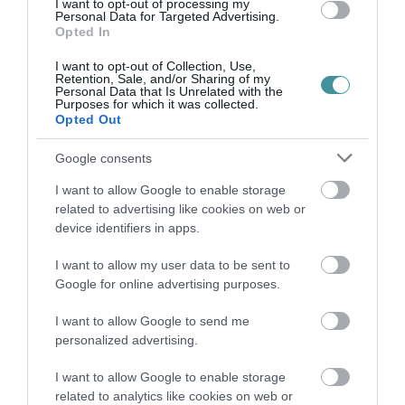
I want to opt-out of processing my
csökkenteni a kulturális rendezvények európai
Personal Data for Targeted Advertising.
Opted In
szinten nagyon magas áfáját, de előbb-utóbb
I want to opt-out of Collection, Use,
ez be fog következni. Viszont - tette hozzá - a
Retention, Sale, and/or Sharing of my
Personal Data that Is Unrelated with the
nyári programok, fesztiválok támogatására a
Purposes for which it was collected.
Opted Out
napokban 487 millió forintot különtettek el.
Google consents
Kitért arra, hogy a kormány segíteni tud a
I want to allow Google to enable storage
jogalkotásban. Ennek kapcsán megemlítette,
related to advertising like cookies on web or
hogy a Miniszterelnökség megfellebbezi a
device identifiers in apps.
bíróságon, hogy a háttérintézményeként
I want to allow my user data to be sent to
működő Millenáris Kft. első fokon pert vesztett
Google for online advertising purposes.
három magánszemély ellen birtokháborítás
I want to allow Google to send me
címén, holott - tette hozzá - a
personalized advertising.
környezetvédelemről szóló, 1995. évi törvény
I want to allow Google to enable storage
szerinti zajszintnek megfelelő hangerősségű
related to analytics like cookies on web or