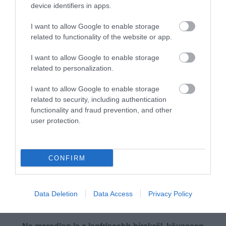
koncerteket rendeznek a Millenárison.
device identifiers in apps.
"Támogatom a szerintem egyértelmű, de ezek
I want to allow Google to enable storage
szerint többféleképpen értelmezhető
related to functionality of the website or app.
jogszabály módosítását, mert az ügy olyan
I want to allow Google to enable storage
precedenst teremthet Magyarországon, amely
related to personalization.
ellehetetleníti az élő koncertezést".
I want to allow Google to enable storage
related to security, including authentication
L. Simon László példamutatónak nevezte a
functionality and fraud prevention, and other
user protection.
közmédiában nemrég indult Petőfi TV-t, és azt
is megemlítette, hogy az állam 47 millió
forinttal támogatja a Nagy-Szín-Pad
CONFIRM
tehetségmutatót.
Data Deletion
Data Access
Privacy Policy
Ne maradjon le a legfrissebb hírekről, kövessen