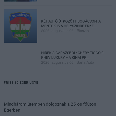
KÉT AUTÓ ÜTKÖZÖTT BOGÁCSON, A
MENTŐK IS A HELYSZÍNRE ÉRKE...
2026. augusztus 06
|
Riasztó
HÍREK A GARÁZSBÓL: CHERY TIGGO 9
PHEV LUXURY – A KÍNAI PR...
2026. augusztus 06
|
Barta Autó
FRISS 10 EGER ÜGYE
Mindhárom ütemben dolgoznak a 25-ös főúton
Egerben