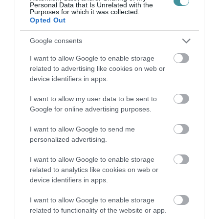
Personal Data that Is Unrelated with the
Purposes for which it was collected.
Opted Out
Google consents
I want to allow Google to enable storage
related to advertising like cookies on web or
Legfrissebb híreink
device identifiers in apps.
I want to allow my user data to be sent to
Google for online advertising purposes.
„NEM TETTÜNK NYOMÁST A FIUNKRA” –
EGY EGRI CSALÁD TÖRTÉNE...
I want to allow Google to send me
2026. augusztus 06
|
Sport
personalized advertising.
I want to allow Google to enable storage
related to analytics like cookies on web or
ÚJ HŰTŐRENDSZER A MARKHOT FERENC
device identifiers in apps.
KÓRHÁZBAN: TÖBB MINT 70 ...
2026. augusztus 06
|
Eger ügye
I want to allow Google to enable storage
related to functionality of the website or app.
HOLTAN SZÁLLÍTOTTÁK HAZA A 80 ÉVES