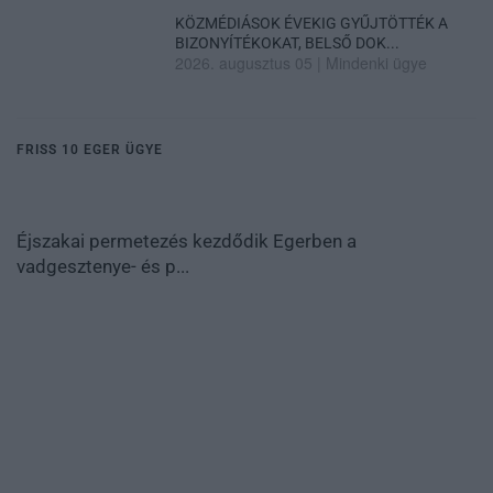
KÖZMÉDIÁSOK ÉVEKIG GYŰJTÖTTÉK A
BIZONYÍTÉKOKAT, BELSŐ DOK...
2026. augusztus 05
|
Mindenki ügye
FRISS 10 EGER ÜGYE
Éjszakai permetezés kezdődik Egerben a
vadgesztenye- és p...