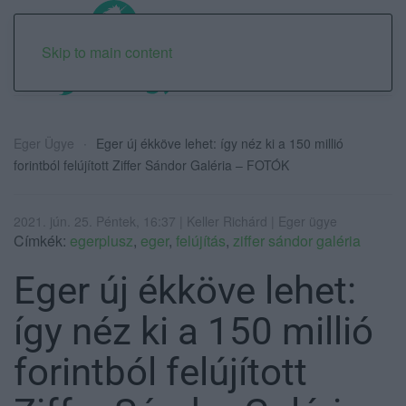
Skip to main content
Eger Ügye
Eger új ékköve lehet: így néz ki a 150 millió
forintból felújított Ziffer Sándor Galéria – FOTÓK
2021. jún. 25. Péntek, 16:37 | Keller Richárd | Eger ügye
Címkék:
egerplusz
,
eger
,
felújítás
,
ziffer sándor galéria
Eger új ékköve lehet:
így néz ki a 150 millió
forintból felújított