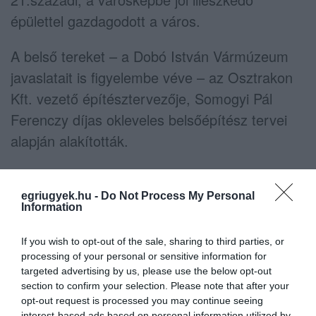
épülettel gazdagodott a város.
A belső tereket – a Dobó István Vármúzeum
javaslatait is figyelembe véve – az Osztrakon
Kft. vezető építésztervezője, Somogyi Pál
Ferenczy díjas okleveles belsőépítész tervei
alapján alakították.
egriugyek.hu -
Do Not Process My Personal
Information
If you wish to opt-out of the sale, sharing to third parties, or
A Ziffer Sándor Galéria alkalmassá vált állandó
processing of your personal or sensitive information for
és időszakos kiállítások, valamint közösségi
targeted advertising by us, please use the below opt-out
programok megrendezésére. Hamarosan
section to confirm your selection. Please note that after your
opt-out request is processed you may continue seeing
pedig egy hiánypótló képzőművészeti tárlatot,
interest-based ads based on personal information utilized by