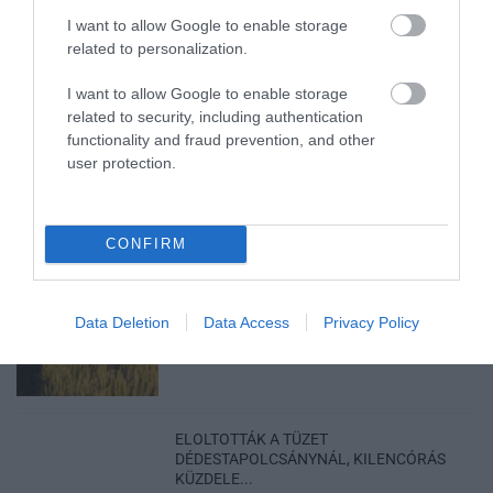
ASSZONYT A HATVANI KÓR...
I want to allow Google to enable storage
2026. augusztus 06
|
Riasztó
related to personalization.
I want to allow Google to enable storage
related to security, including authentication
GÁRDONYI MESEKERT VÁRJA A
functionality and fraud prevention, and other
CSALÁDOKAT – HÁROM NAPON ÁT ING...
user protection.
2026. augusztus 06
|
Programok
CONFIRM
MAGYAR PÉTER: KIÍRJÁK AZ ELSŐ
Data Deletion
Data Access
Privacy Policy
SZÉLERŐMŰVI PÁLYÁZATOKAT, M...
2026. augusztus 06
|
Mindenki ügye
ELOLTOTTÁK A TÜZET
DÉDESTAPOLCSÁNYNÁL, KILENCÓRÁS
KÜZDELE...