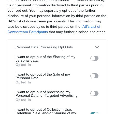
valamint a XXIV. Akvarell Trinállé zsűtizett
us or personal information disclosed to third parties prior to
your opt-out. You may separately opt-out of the further
alkotásait tekintheiuk meg az érdeklődők.
disclosure of your personal information by third parties on the
IAB’s list of downstream participants. This information may
Tekintse meg a teljes galériánkat:
also be disclosed by us to third parties on the
IAB’s List of
Downstream Participants
that may further disclose it to other
#GALLERY_120#
third parties.
Please note that this website/app uses one or more Google
Personal Data Processing Opt Outs
Fotók: Keller Richárd
services and may gather and store information including but
not limited to your visit or usage behaviour. You may click to
I want to opt-out of the Sharing of my
personal data.
grant or deny consent to Google and its third-party tags to
Opted In
use your data for below specified purposes in below Google
consent section.
I want to opt-out of the Sale of my
Personal Data.
Opted In
Ne maradjon le a legfrissebb hírekről, kövessen
bennünket az EGRI ÜGYEK Google Hírek oldalán!
I want to opt-out of processing my
Personal Data for Targeted Advertising.
Opted In
VISSZA A FŐOLDALRA
I want to opt-out of Collection, Use,
Retention, Sale, and/or Sharing of my