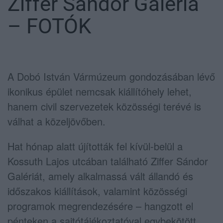
Ziffer Sándor Galéria
– FOTÓK
A Dobó István Vármúzeum gondozásában lévő
ikonikus épület nemcsak kiállítóhely lehet,
hanem civil szervezetek közösségi terévé is
válhat a közeljövőben.
Hat hónap alatt újították fel kívül-belül a
Kossuth Lajos utcában található Ziffer Sándor
Galériát, amely alkalmassá vált állandó és
időszakos kiállítások, valamint közösségi
programok megrendezésére – hangzott el
pénteken a sajtótájékoztatóval egybekötött