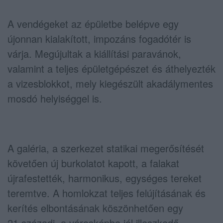
A vendégeket az épületbe belépve egy
újonnan kialakított, impozáns fogadótér is
várja. Megújultak a kiállítási paravánok,
valamint a teljes épületgépészet és áthelyezték
a vizesblokkot, mely kiegészült akadálymentes
mosdó helyiséggel is.
A galéria, a szerkezet statikai megerősítését
követően új burkolatot kapott, a falakat
újrafestették, harmonikus, egységes tereket
teremtve. A homlokzat teljes felújításának és
kerítés elbontásának köszönhetően egy
21.századi, a városképbe jól illeszkedő