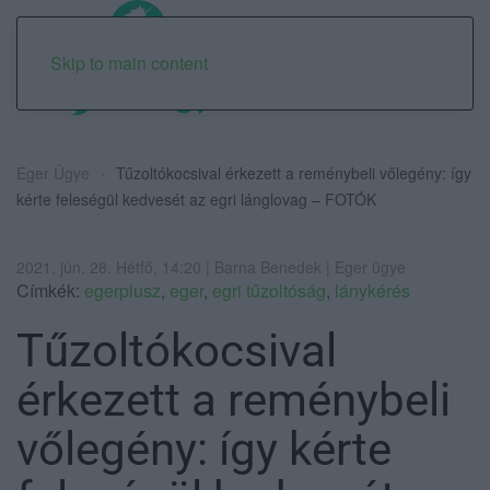
Skip to main content
Eger Ügye
Tűzoltókocsival érkezett a reménybeli vőlegény: így
kérte feleségül kedvesét az egri lánglovag – FOTÓK
2021. jún. 28. Hétfő, 14:20 | Barna Benedek | Eger ügye
Címkék:
egerplusz
,
eger
,
egri tűzoltóság
,
lánykérés
Tűzoltókocsival
érkezett a reménybeli
vőlegény: így kérte