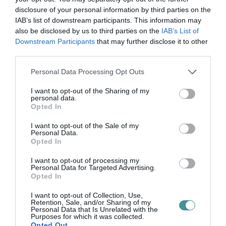
disclosure of your personal information by third parties on the
IAB’s list of downstream participants. This information may
also be disclosed by us to third parties on the
IAB’s List of
Downstream Participants
that may further disclose it to other
third parties.
Please note that this website/app uses one or more Google
Personal Data Processing Opt Outs
Legfrissebb híreink
services and may gather and store information including but
not limited to your visit or usage behaviour. You may click to
I want to opt-out of the Sharing of my
personal data.
grant or deny consent to Google and its third-party tags to
Opted In
use your data for below specified purposes in below Google
TÖBB MINT EGY HÓNAP IS LEHET, MIRE
consent section.
I want to opt-out of the Sale of my
TELJESEN ÚJRAINDUL A P...
Personal Data.
2026. augusztus 07
|
Mindenki ügye
Opted In
I want to opt-out of processing my
Personal Data for Targeted Advertising.
Opted In
TANULJ NÉMETÜL OTTHONRÓL: A
DIGITÁLIS TANULÁS ELŐNYEI
I want to opt-out of Collection, Use,
2026. augusztus 07
|
Promóció
Retention, Sale, and/or Sharing of my
Personal Data that Is Unrelated with the
Purposes for which it was collected.
Opted Out