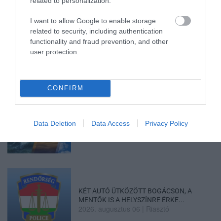
related to personalization.
I want to allow Google to enable storage
related to security, including authentication
HALMENTÉS SZARVASKŐNÉL: ŐSHONOS
functionality and fraud prevention, and other
ÉS VÉDETT HALAKAT MENTETT...
2026. augusztus 07
|
Környék ügye
user protection.
CONFIRM
ZÁPOROK, ZIVATAROK KIALAKULHATNAK
Data Deletion
Data Access
Privacy Policy
2026. augusztus 07
|
Mindenki ügye
KÉT AUTÓ ÜTKÖZÖTT BOGÁCSON, A
MENTŐK IS A HELYSZÍNRE ÉRKE...
2026. augusztus 06
|
Riasztó