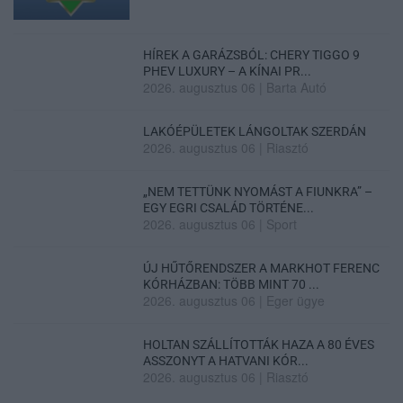
HÍREK A GARÁZSBÓL: CHERY TIGGO 9
PHEV LUXURY – A KÍNAI PR...
2026. augusztus 06
|
Barta Autó
LAKÓÉPÜLETEK LÁNGOLTAK SZERDÁN
2026. augusztus 06
|
Riasztó
„NEM TETTÜNK NYOMÁST A FIUNKRA” –
EGY EGRI CSALÁD TÖRTÉNE...
2026. augusztus 06
|
Sport
ÚJ HŰTŐRENDSZER A MARKHOT FERENC
KÓRHÁZBAN: TÖBB MINT 70 ...
2026. augusztus 06
|
Eger ügye
HOLTAN SZÁLLÍTOTTÁK HAZA A 80 ÉVES
ASSZONYT A HATVANI KÓR...
2026. augusztus 06
|
Riasztó