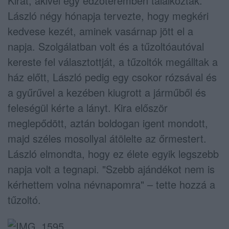
Kirát, akivel egy edzőteremben találkoztak.
László négy hónapja tervezte, hogy megkéri
kedvese kezét, aminek vasárnap jött el a
napja. Szolgálatban volt és a tűzoltóautóval
kereste fel választottját, a tűzoltók megálltak a
ház előtt, László pedig egy csokor rózsával és
a gyűrűvel a kezében kiugrott a járműből és
feleségül kérte a lányt. Kira először
meglepődött, aztán boldogan igent mondott,
majd széles mosollyal átölelte az őrmestert.
László elmondta, hogy ez élete egyik legszebb
napja volt a tegnapi. "Szebb ajándékot nem is
kérhettem volna névnapomra" – tette hozzá a
tűzoltó.