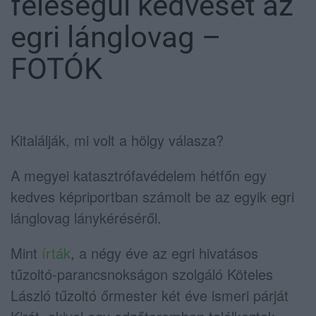
feleségül kedvesét az
egri lánglovag –
FOTÓK
Kitalálják, mi volt a hölgy válasza?
A megyei katasztrófavédelem hétfőn egy
kedves képriportban számolt be az egyik egri
lánglovag lánykéréséről.
Mint
írták
, a négy éve az egri hivatásos
tűzoltó-parancsnokságon szolgáló Köteles
László tűzoltó őrmester két éve ismeri párját