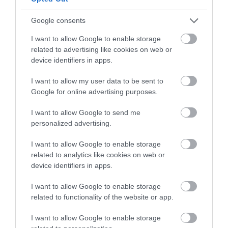
ÚJRAINDULNAK A KORÁBBAN
Google consents
LEÁLLÍTOTT SZOLGÁLTATÁSOK AZ EGRI...
2026. augusztus 07
|
Eger ügye
I want to allow Google to enable storage
related to advertising like cookies on web or
device identifiers in apps.
I want to allow my user data to be sent to
Google for online advertising purposes.
TÍZ ÉVE NEM VOLT ILYEN ALACSONY AZ
INFLÁCIÓ MAGYARORSZÁGON
I want to allow Google to send me
2026. augusztus 07
|
Mindenki ügye
personalized advertising.
I want to allow Google to enable storage
related to analytics like cookies on web or
device identifiers in apps.
MINDHÁROM ÜTEMBEN DOLGOZNAK A 25-
I want to allow Google to enable storage
ÖS FŐÚTON EGERBEN
related to functionality of the website or app.
2026. augusztus 07
|
Eger ügye
I want to allow Google to enable storage