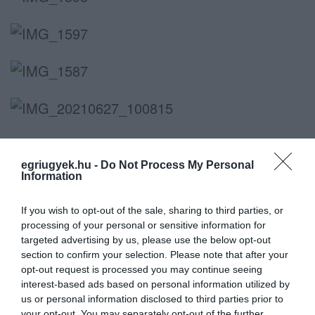
(Képek forrása: Egri Hivatásos Tűzoltó-
parancsnokság)
egriugyek.hu -
Do Not Process My Personal
Information
If you wish to opt-out of the sale, sharing to third parties, or
processing of your personal or sensitive information for
targeted advertising by us, please use the below opt-out
Ne maradjon le a legfrissebb hírekről, kövessen
section to confirm your selection. Please note that after your
bennünket az EGRI ÜGYEK Google Hírek oldalán!
opt-out request is processed you may continue seeing
interest-based ads based on personal information utilized by
us or personal information disclosed to third parties prior to
VISSZA A FŐOLDALRA
your opt-out. You may separately opt-out of the further