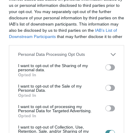
bennünket az EGRI ÜGYEK Google Hírek oldalán!
us or personal information disclosed to third parties prior to
your opt-out. You may separately opt-out of the further
disclosure of your personal information by third parties on the
VISSZA A FŐOLDALRA
IAB’s list of downstream participants. This information may
also be disclosed by us to third parties on the
IAB’s List of
Downstream Participants
that may further disclose it to other
third parties.
Please note that this website/app uses one or more Google
Personal Data Processing Opt Outs
services and may gather and store information including but
not limited to your visit or usage behaviour. You may click to
I want to opt-out of the Sharing of my
personal data.
Legfrissebb híreink
grant or deny consent to Google and its third-party tags to
Opted In
use your data for below specified purposes in below Google
consent section.
I want to opt-out of the Sale of my
Personal Data.
Opted In
KÉT AUTÓ ÜTKÖZÖTT BOGÁCSON, A
MENTŐK IS A HELYSZÍNRE ÉRKE...
2026. augusztus 06
|
Riasztó
I want to opt-out of processing my
Personal Data for Targeted Advertising.
Opted In
I want to opt-out of Collection, Use,
Retention, Sale, and/or Sharing of my
HÍREK A GARÁZSBÓL: CHERY TIGGO 9