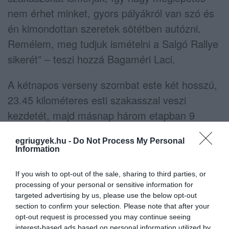
nem érhet minket, gyors pályákról van szó és
én kimondottan szeretek sötétben autózni.
Remélem, meg tudjuk ismételni a Salgó Rallye
sikerét” – teszi hozzá Bagaméri Laci.
A kétnapos verseny szombat este két hosszú,
23.45 kilométeres esti szakasszal veszi
kezdetét, majd másnap három etapban 9
gyorsaságit kell teljesíteniük a rajthoz álló
egriugyek.hu -
Do Not Process My Personal
párosoknak. A céldobogót Eger főterén állítják
Information
fel.
If you wish to opt-out of the sale, sharing to third parties, or
processing of your personal or sensitive information for
targeted advertising by us, please use the below opt-out
section to confirm your selection. Please note that after your
Ne maradjon le a legfrissebb hírekről, kövessen
opt-out request is processed you may continue seeing
interest-based ads based on personal information utilized by