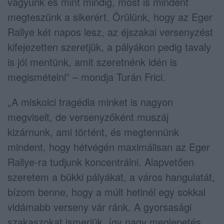
vagyunk és mint mindig, most is mindent
megteszünk a sikerért. Örülünk, hogy az Eger
Rallye két napos lesz, az éjszakai versenyzést
kifejezetten szeretjük, a pályákon pedig tavaly
is jól mentünk, amit szeretnénk idén is
megismételni” – mondja Turán Frici.
„A miskolci tragédia minket is nagyon
megviselt, de versenyzőként muszáj
kizárnunk, ami történt, és megtennünk
mindent, hogy hétvégén maximálisan az Eger
Rallye-ra tudjunk koncentrálni. Alapvetően
szeretem a bükki pályákat, a város hangulatát,
bízom benne, hogy a múlt hetinél egy sokkal
vidámabb verseny vár ránk. A gyorsasági
szakaszokat ismerjük, így nagy meglepetés