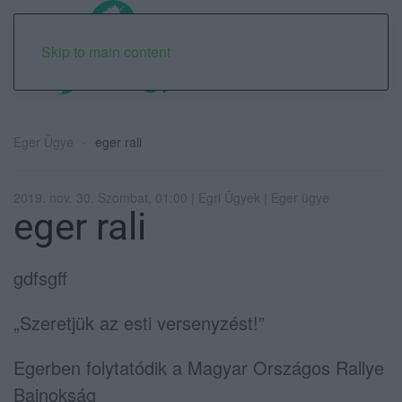
Skip to main content
Eger Ügye
eger rali
2019. nov. 30. Szombat, 01:00 | Egri Ügyek | Eger ügye
eger rali
gdfsgff
„Szeretjük az esti versenyzést!”
Egerben folytatódik a Magyar Országos Rallye
Bajnokság