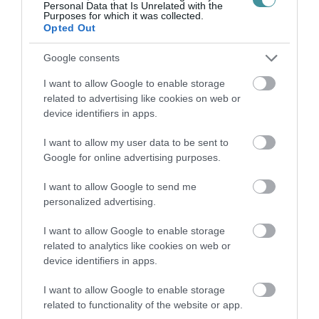
Personal Data that Is Unrelated with the
PHEV LUXURY – A KÍNAI PR...
Purposes for which it was collected.
2026. augusztus 06
|
Barta Autó
Opted Out
Google consents
LAKÓÉPÜLETEK LÁNGOLTAK SZERDÁN
2026. augusztus 06
|
Riasztó
I want to allow Google to enable storage
related to advertising like cookies on web or
device identifiers in apps.
„NEM TETTÜNK NYOMÁST A FIUNKRA” –
I want to allow my user data to be sent to
EGY EGRI CSALÁD TÖRTÉNE...
Google for online advertising purposes.
2026. augusztus 06
|
Sport
I want to allow Google to send me
personalized advertising.
ÚJ HŰTŐRENDSZER A MARKHOT FERENC
I want to allow Google to enable storage
KÓRHÁZBAN: TÖBB MINT 70 ...
2026. augusztus 06
|
Eger ügye
related to analytics like cookies on web or
device identifiers in apps.
HOLTAN SZÁLLÍTOTTÁK HAZA A 80 ÉVES
I want to allow Google to enable storage
ASSZONYT A HATVANI KÓR...
related to functionality of the website or app.
2026. augusztus 06
|
Riasztó