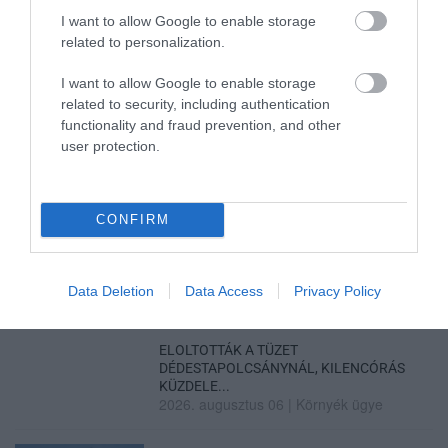
I want to allow Google to enable storage
related to personalization.
GÁRDONYI MESEKERT VÁRJA A
I want to allow Google to enable storage
CSALÁDOKAT – HÁROM NAPON ÁT ING...
2026. augusztus 06
|
Programok
related to security, including authentication
functionality and fraud prevention, and other
user protection.
CONFIRM
MAGYAR PÉTER: KIÍRJÁK AZ ELSŐ
SZÉLERŐMŰVI PÁLYÁZATOKAT, M...
2026. augusztus 06
|
Mindenki ügye
Data Deletion
Data Access
Privacy Policy
ELOLTOTTÁK A TÜZET
DÉDESTAPOLCSÁNYNÁL, KILENCÓRÁS
KÜZDELE...
2026. augusztus 06
|
Környék ügye