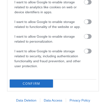
I want to allow Google to enable storage
related to analytics like cookies on web or
device identifiers in apps.
HÍREK A GARÁZSBÓL: CHERY TIGGO 9
PHEV LUXURY – A KÍNAI PR...
I want to allow Google to enable storage
2026. augusztus 06
|
Barta Autó
related to functionality of the website or app.
I want to allow Google to enable storage
related to personalization.
I want to allow Google to enable storage
LAKÓÉPÜLETEK LÁNGOLTAK SZERDÁN
related to security, including authentication
2026. augusztus 06
|
Riasztó
functionality and fraud prevention, and other
user protection.
CONFIRM
„NEM TETTÜNK NYOMÁST A FIUNKRA” –
EGY EGRI CSALÁD TÖRTÉNE...
2026. augusztus 06
|
Sport
Data Deletion
Data Access
Privacy Policy