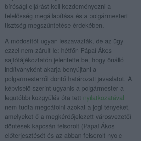
bírósági eljárást kell kezdeményezni a
felelősség megállapítása és a polgármesteri
tisztség megszűntetése érdekében.
A módosítót ugyan leszavazták, de az ügy
ezzel nem zárult le: hétfőn Pápai Ákos
sajtótájékoztatón jelentette be, hogy önálló
indítványként akarja benyújtani a
polgarmesterről döntő határozati javaslatot. A
képviselő szerint ugyanis a polgármester a
legutóbbi közgyűlés óta tett
nyilatkozatával
nem tudta megcáfolni azokat a jogi tényeket,
amelyeket ő a megkérdőjelezett városvezetői
döntések kapcsán felsorolt (Pápai Ákos
előterjesztését és az abban felsorolt nyolc