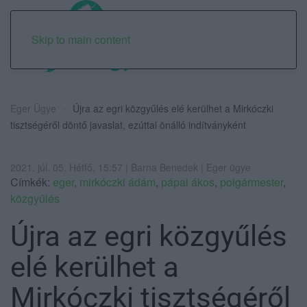
Skip to main content
Eger Ügye
Újra az egri közgyűlés elé kerülhet a Mirkóczki
tisztségéről döntő javaslat, ezúttal önálló indítványként
2021. júl. 05. Hétfő, 15:57 | Barna Benedek | Eger ügye
Címkék:
eger
,
mirkóczki ádám
,
pápai ákos
,
polgármester
,
közgyűlés
Újra az egri közgyűlés
elé kerülhet a
Mirkóczki tisztségéről