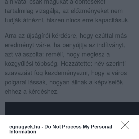
a hivatal csak magukat a döntéseket
tartalmilag vizsgálja, az előzményeket nem
tudják átnézni, hiszen nincs erre kapacitásuk.
Arra az újságírói kérdésre, hogy ezúttal más
eredményt vár-e, ha benyújtja az indítványt,
azt válaszolta: reméli, hogy meglesz a
közgyűlési többség. Hozzátette: név szerinti
szavazást fog kezdeményezni, hogy a város
polgárai lássák, hogyan állnak a képviselők
ehhez a kérdéshez.
egriugyek.hu -
Do Not Process My Personal
Information