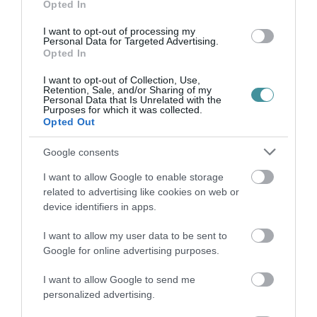
Ne maradjon le a legfrissebb hírekről, kövessen
Opted In
bennünket az EGRI ÜGYEK Google Hírek oldalán!
I want to opt-out of processing my
Personal Data for Targeted Advertising.
Opted In
VISSZA A FŐOLDALRA
I want to opt-out of Collection, Use,
Retention, Sale, and/or Sharing of my
Personal Data that Is Unrelated with the
Purposes for which it was collected.
Opted Out
Google consents
I want to allow Google to enable storage
Legfrissebb híreink
related to advertising like cookies on web or
device identifiers in apps.
I want to allow my user data to be sent to
KÉT AUTÓ ÜTKÖZÖTT BOGÁCSON, A
Google for online advertising purposes.
MENTŐK IS A HELYSZÍNRE ÉRKE...
2026. augusztus 06
|
Riasztó
I want to allow Google to send me
personalized advertising.