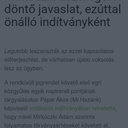
döntő javaslat, ezúttal
önálló indítványként
Legutóbb leszavazták az ezzel kapcsolatos
előterjesztést, de várhatóan újabb voksolás
lesz az ügyben.
A rendkívüli jogrendet követő első egri
közgyűlés egyik napirendi pontjának
tárgyalásakor Pápai Ákos (Mi Hazánk)
képviselő
módosító indítványában felvetette
,
hogy mivel Mirkóczki Ádám szerinte
folyamatos törvénysértéseket követett el,