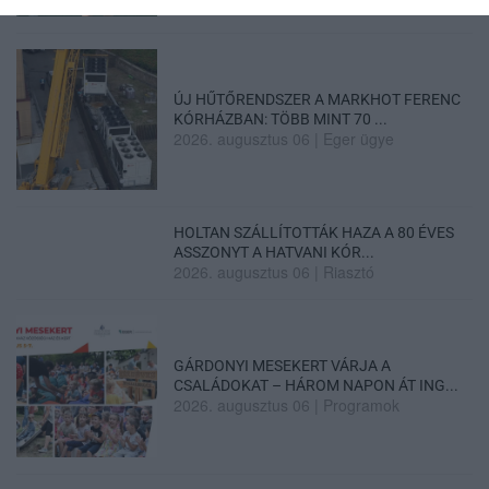
ÚJ HŰTŐRENDSZER A MARKHOT FERENC
KÓRHÁZBAN: TÖBB MINT 70 ...
2026. augusztus 06
|
Eger ügye
HOLTAN SZÁLLÍTOTTÁK HAZA A 80 ÉVES
ASSZONYT A HATVANI KÓR...
2026. augusztus 06
|
Riasztó
GÁRDONYI MESEKERT VÁRJA A
CSALÁDOKAT – HÁROM NAPON ÁT ING...
2026. augusztus 06
|
Programok