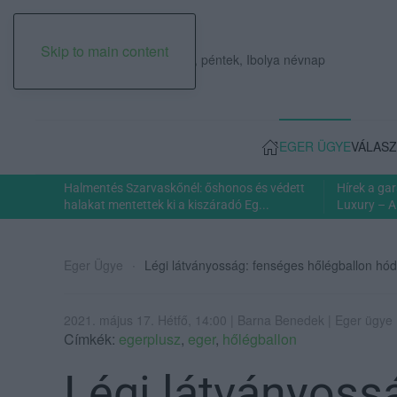
Skip to main content
2026. augusztus 07., péntek, Ibolya névnap
EGER ÜGYE
VÁLASZ
Halmentés Szarvaskőnél: őshonos és védett
Hírek a ga
halakat mentettek ki a kiszáradó Eg...
Luxury – A
Eger Ügye
Légi látványosság: fenséges hőlégballon hó
2021. május 17. Hétfő, 14:00 | Barna Benedek | Eger ügye
Címkék:
egerplusz
,
eger
,
hőlégballon
Légi látványoss