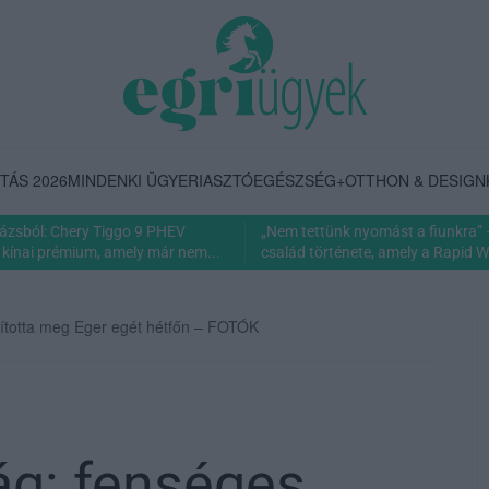
TÁS 2026
MINDENKI ÜGYE
RIASZTÓ
EGÉSZSÉG+
OTTHON & DESIGN
rázsból: Chery Tiggo 9 PHEV
„Nem tettünk nyomást a fiunkra” 
 kínai prémium, amely már nem...
család története, amely a Rapid Wi
dította meg Eger egét hétfőn – FOTÓK
ág: fenséges