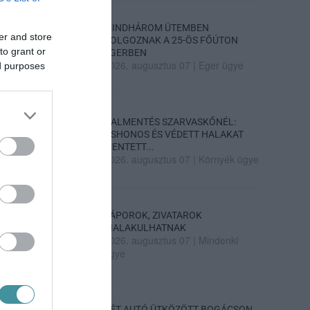
MINDHÁROM ÜTEMBEN
er and store
DOLGOZNAK A 25-ÖS FŐÚTON
to grant or
EGERBEN
2026. augusztus 07
|
Eger ügye
ed purposes
HALMENTÉS SZARVASKŐNÉL:
ŐSHONOS ÉS VÉDETT HALAKAT
MENTETT...
2026. augusztus 07
|
Környék ügye
ZÁPOROK, ZIVATAROK
KIALAKULHATNAK
2026. augusztus 07
|
Mindenki
ügye
KÉT AUTÓ ÜTKÖZÖTT BOGÁCSON,