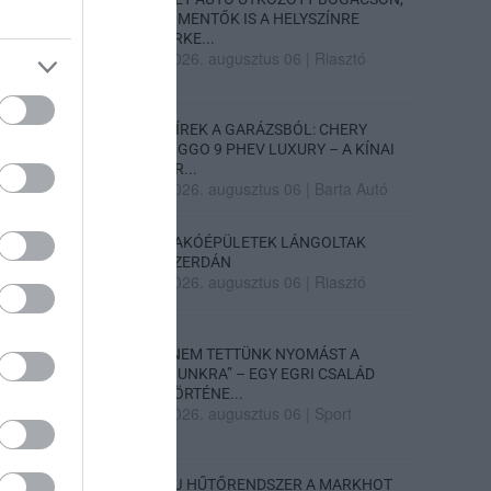
A MENTŐK IS A HELYSZÍNRE
ÉRKE...
2026. augusztus 06
|
Riasztó
HÍREK A GARÁZSBÓL: CHERY
TIGGO 9 PHEV LUXURY – A KÍNAI
PR...
2026. augusztus 06
|
Barta Autó
LAKÓÉPÜLETEK LÁNGOLTAK
SZERDÁN
2026. augusztus 06
|
Riasztó
„NEM TETTÜNK NYOMÁST A
FIUNKRA” – EGY EGRI CSALÁD
TÖRTÉNE...
2026. augusztus 06
|
Sport
ÚJ HŰTŐRENDSZER A MARKHOT