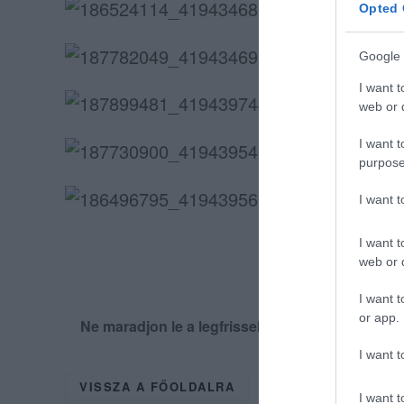
Opted 
Google 
I want t
web or d
I want t
purpose
I want 
I want t
web or d
I want t
or app.
Ne maradjon le a legfrissebb hírekről, kövess
I want t
VISSZA A FŐOLDALRA
I want t