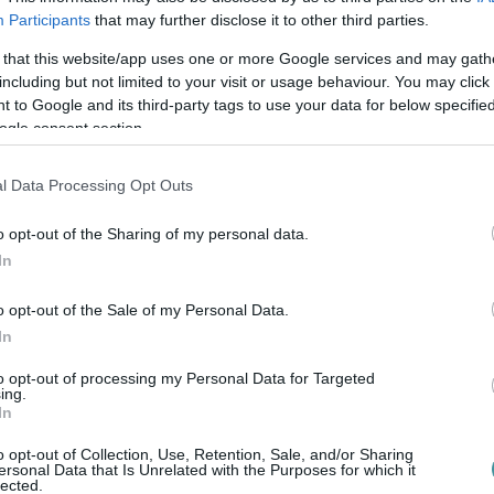
Participants
that may further disclose it to other third parties.
 that this website/app uses one or more Google services and may gath
including but not limited to your visit or usage behaviour. You may click 
 to Google and its third-party tags to use your data for below specifi
ogle consent section.
l Data Processing Opt Outs
o opt-out of the Sharing of my personal data.
In
o opt-out of the Sale of my Personal Data.
In
to opt-out of processing my Personal Data for Targeted
ing.
ész Marika, aki ráadásul nemcsak a
In
dta örökíteni:
o opt-out of Collection, Use, Retention, Sale, and/or Sharing
ersonal Data that Is Unrelated with the Purposes for which it
lected.