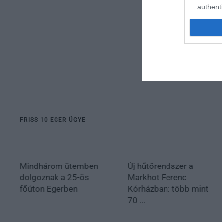
authenti
FRISS 10 EGER ÜGYE
Mindhárom ütemben
Új hűtőrendszer a
dolgoznak a 25-ös
Markhot Ferenc
főúton Egerben
Kórházban: több mint
70 ...