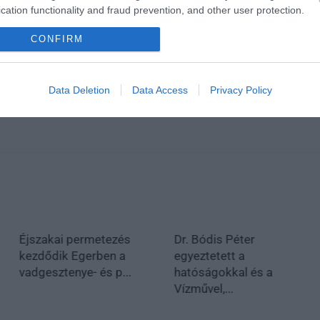
cation functionality and fraud prevention, and other user protection.
CONFIRM
Data Deletion
Data Access
Privacy Policy
Éjszakai permetezés
Dr. Bódis Péter
kezdődik Egerben a
egyeztetett a
vadgesztenye- és p...
hatóságokkal és a
Vízművel,...