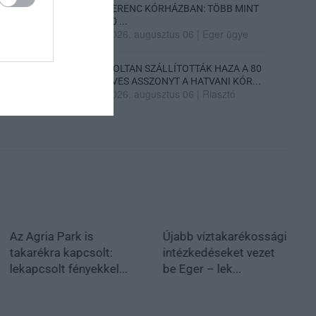
FERENC KÓRHÁZBAN: TÖBB MINT
70 ...
2026. augusztus 06
|
Eger ügye
HOLTAN SZÁLLÍTOTTÁK HAZA A 80
ÉVES ASSZONYT A HATVANI KÓR...
2026. augusztus 06
|
Riasztó
Az Agria Park is
Újabb víztakarékossági
takarékra kapcsolt:
intézkedéseket vezet
lekapcsolt fényekkel...
be Eger – lek...