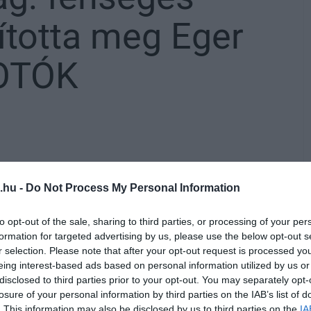
ította meg Eger
FOTÓK
ett
"Városok Viadalát",
amelynek részeként
.hu -
Do Not Process My Personal Information
an tűnik fel egy hőlégballon, amiről aztán
to opt-out of the sale, sharing to third parties, or processing of your per
en nap más és más városban lesz látható, a
formation for targeted advertising by us, please use the below opt-out s
k egét hódította meg a ballon.
r selection. Please note that after your opt-out request is processed y
eing interest-based ads based on personal information utilized by us or
nak köszönhetjük:
disclosed to third parties prior to your opt-out. You may separately opt-
losure of your personal information by third parties on the IAB’s list of
. This information may also be disclosed by us to third parties on the
IA