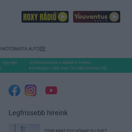
KIKÖTŐ
BARTA AUTÓ
– Egy egri
Új hűtőrendszer a Markhot Ferenc
...
Kórházban: több mint 70 millió forintos fejl...
Legfrissebb híreink
TÖBB MINT EGY HÓNAP IS LEHET,