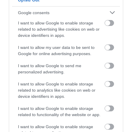
Opted Out
AMIKÉRT ÉRDEMES MEGNÉZNI
2026. augusztus 08
|
Promóció
Google consents
I want to allow Google to enable storage
related to advertising like cookies on web or
device identifiers in apps.
TÖBB MINT EGY HÓNAP IS LEHET, MIRE
TELJESEN ÚJRAINDUL A P...
2026. augusztus 07
|
Mindenki ügye
I want to allow my user data to be sent to
Google for online advertising purposes.
I want to allow Google to send me
TANULJ NÉMETÜL OTTHONRÓL: A
personalized advertising.
DIGITÁLIS TANULÁS ELŐNYEI
2026. augusztus 07
|
Promóció
I want to allow Google to enable storage
related to analytics like cookies on web or
device identifiers in apps.
ÚJRAINDULNAK A KORÁBBAN
I want to allow Google to enable storage
LEÁLLÍTOTT SZOLGÁLTATÁSOK AZ EGRI...
related to functionality of the website or app.
2026. augusztus 07
|
Eger ügye
I want to allow Google to enable storage