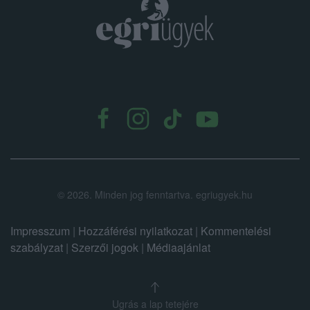
.
©
2026.
Minden jog fenntartva. egriugyek.hu
Impresszum
|
Hozzáférési nyilatkozat
|
Kommentelési
szabályzat
|
Szerzői jogok
|
Médiaajánlat
Ugrás a lap tetejére