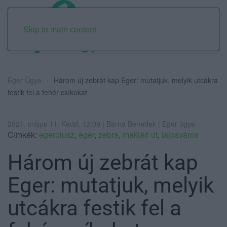
Skip to main content
Eger Ügye
Három új zebrát kap Eger: mutatjuk, melyik utcákra
festik fel a fehér csíkokat
2021. május 11. Kedd, 12:09 | Barna Benedek | Eger ügye
Címkék:
egerplusz
,
eger
,
zebra
,
maklári út
,
lajosváros
Három új zebrát kap
Eger: mutatjuk, melyik
utcákra festik fel a