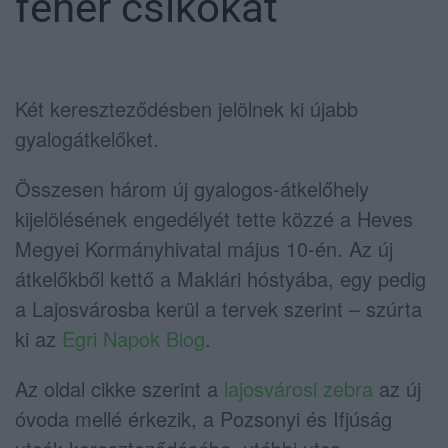
fehér csíkokat
Két kereszteződésben jelölnek ki újabb
gyalogátkelőket.
Összesen három új gyalogos-átkelőhely
kijelölésének engedélyét tette közzé a Heves
Megyei Kormányhivatal május 10-én. Az új
átkelőkből kettő a Maklári hóstyába, egy pedig
a Lajosvárosba kerül a tervek szerint – szúrta
ki az
Egri Napok Blog
.
Az oldal cikke szerint a
lajosvárosi zebra
az új
óvoda mellé érkezik, a Pozsonyi és Ifjúság