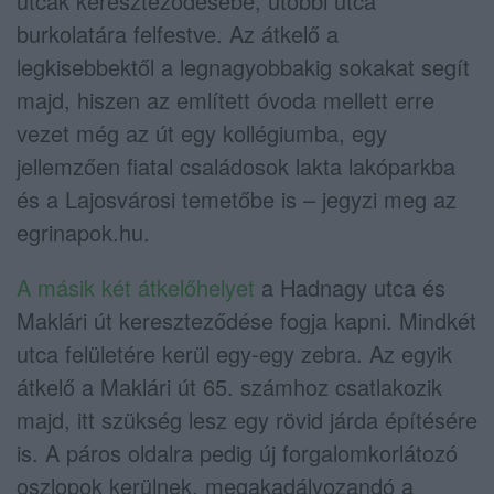
utcák kereszteződésébe, utóbbi utca
burkolatára felfestve. Az átkelő a
legkisebbektől a legnagyobbakig sokakat segít
majd, hiszen az említett óvoda mellett erre
vezet még az út egy kollégiumba, egy
jellemzően fiatal családosok lakta lakóparkba
és a Lajosvárosi temetőbe is – jegyzi meg az
egrinapok.hu.
A másik két átkelőhelyet
a Hadnagy utca és
Maklári út kereszteződése fogja kapni. Mindkét
utca felületére kerül egy-egy zebra. Az egyik
átkelő a Maklári út 65. számhoz csatlakozik
majd, itt szükség lesz egy rövid járda építésére
is. A páros oldalra pedig új forgalomkorlátozó
oszlopok kerülnek, megakadályozandó a