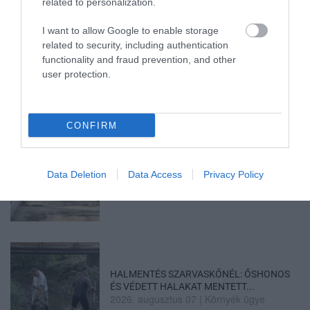
related to personalization.
I want to allow Google to enable storage
related to security, including authentication
TÍZ ÉVE NEM VOLT ILYEN ALACSONY AZ
functionality and fraud prevention, and other
INFLÁCIÓ MAGYARORSZÁGON
user protection.
2026. augusztus 07
|
Mindenki ügye
CONFIRM
MINDHÁROM ÜTEMBEN DOLGOZNAK A 25-
Data Deletion
Data Access
Privacy Policy
ÖS FŐÚTON EGERBEN
2026. augusztus 07
|
Eger ügye
HALMENTÉS SZARVASKŐNÉL: ŐSHONOS
ÉS VÉDETT HALAKAT MENTETT...
2026. augusztus 07
|
Környék ügye