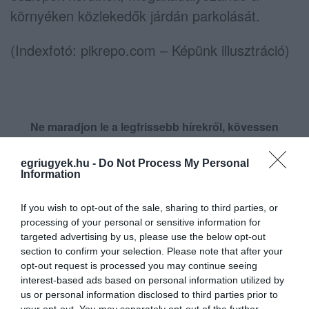
környéken közlekedők járdán parkolását.
(Indexfotó: pikrepo.com – Képünk illusztráció)
Ne maradjon le a legfrissebb hírekről, kövessen
bennünket az EGRI ÜGYEK Google Hírek oldalán!
egriugyek.hu -
Do Not Process My Personal
Information
VISSZA A FŐOLDALRA
If you wish to opt-out of the sale, sharing to third parties, or
processing of your personal or sensitive information for
targeted advertising by us, please use the below opt-out
section to confirm your selection. Please note that after your
opt-out request is processed you may continue seeing
interest-based ads based on personal information utilized by
us or personal information disclosed to third parties prior to
Legfrissebb híreink