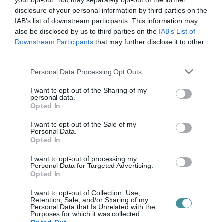
your opt-out. You may separately opt-out of the further
disclosure of your personal information by third parties on the
IAB’s list of downstream participants. This information may
also be disclosed by us to third parties on the
IAB’s List of
35 PERCES TANÓRÁK ÉS KEVESEBB HÁZI
Downstream Participants
that may further disclose it to other
FELADAT JÖHET AZ ALSÓ ...
third parties.
2026. augusztus 08
|
Mindenki ügye
Please note that this website/app uses one or more Google
Personal Data Processing Opt Outs
services and may gather and store information including but
not limited to your visit or usage behaviour. You may click to
I want to opt-out of the Sharing of my
personal data.
BAKA ANDRÁST JELÖLI KÖZTÁRSASÁGI
grant or deny consent to Google and its third-party tags to
Opted In
ELNÖKNEK A TISZA
use your data for below specified purposes in below Google
2026. augusztus 08
|
Mindenki ügye
consent section.
I want to opt-out of the Sale of my
Personal Data.
Opted In
I want to opt-out of processing my
ÚJ MAGYAR KÜLÜGYI STRATÉGIA KÉSZÜL,
Personal Data for Targeted Advertising.
TELJES SZAKÍTÁS JÖN A...
Opted In
2026. augusztus 08
|
Mindenki ügye
I want to opt-out of Collection, Use,
Retention, Sale, and/or Sharing of my
Personal Data that Is Unrelated with the
Purposes for which it was collected.
TATA ELBŰVÖLŐ LÁTVÁNYOSSÁGAI,