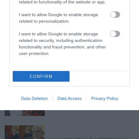
related to functionality of the website or app.
2026. augusztus 09
|
Mindenki ügye
I want to allow Google to enable storage
related to personalization.
I want to allow Google to enable storage
related to security, including authentication
A GYAKORNOKI MUNKA: LEHETŐSÉGEK ÉS
KIHÍVÁSOK A KARRIER KE...
functionality and fraud prevention, and other
2026. augusztus 09
|
Promóció
user protection.
CONFIRM
35 PERCES TANÓRÁK ÉS KEVESEBB HÁZI
FELADAT JÖHET AZ ALSÓ ...
Data Deletion
Data Access
Privacy Policy
2026. augusztus 08
|
Mindenki ügye