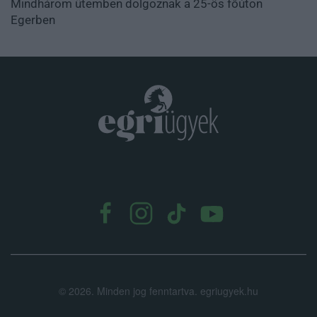
Mindhárom ütemben dolgoznak a 25-ös főúton
Egerben
.
©
2026.
Minden jog fenntartva. egriugyek.hu