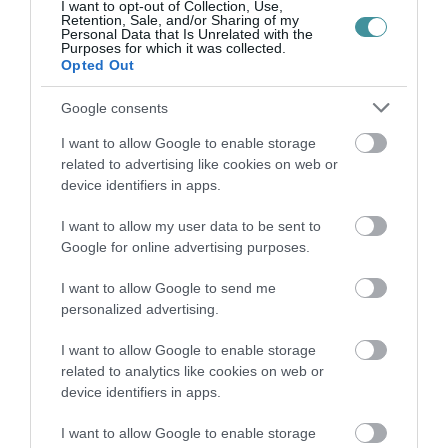
I want to opt-out of Collection, Use,
Retention, Sale, and/or Sharing of my
Personal Data that Is Unrelated with the
Purposes for which it was collected.
Opted Out
AZ ENDODONCIÁBAN
Google consents
NÉLKÜLÖZHETETLEN ESZKÖZÖK
2026. augusztus 09
|
Promóció
I want to allow Google to enable storage
related to advertising like cookies on web or
device identifiers in apps.
I want to allow my user data to be sent to
Google for online advertising purposes.
ITTASAN RANDALÍROZOTT EGER
BELVÁROSÁBAN: ÜZLETEK KIRAKATA...
I want to allow Google to send me
2026. augusztus 09
|
Riasztó
personalized advertising.
I want to allow Google to enable storage
related to analytics like cookies on web or
device identifiers in apps.
ORBÁN EGYKORI VÍZÜGYI ÁLLAMTITKÁRA
I want to allow Google to enable storage
IS ELLENTMONDOTT A VOL...