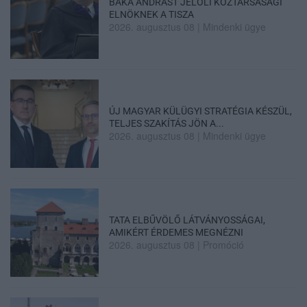
BAKA ANDRÁST JELÖLI KÖZTÁRSASÁGI
ELNÖKNEK A TISZA
2026. augusztus 08
|
Mindenki ügye
ÚJ MAGYAR KÜLÜGYI STRATÉGIA KÉSZÜL,
TELJES SZAKÍTÁS JÖN A...
2026. augusztus 08
|
Mindenki ügye
TATA ELBŰVÖLŐ LÁTVÁNYOSSÁGAI,
AMIKÉRT ÉRDEMES MEGNÉZNI
2026. augusztus 08
|
Promóció