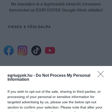
Ne maradjon le a legfrissebb hírekről, kövessen
bennünket az EGRI ÜGYEK Google Hírek oldalán!
VISSZA A FŐOLDALRA
Legfrissebb híreink
egriugyek.hu -
Do Not Process My Personal
Information
HÉTFŐ ESTÉTŐL ÚJABB TURBINA TERMEL
If you wish to opt-out of the sale, sharing to third parties, or
ÁRAMOT PAKSON
processing of your personal or sensitive information for
2026. augusztus 10
|
Mindenki ügye
targeted advertising by us, please use the below opt-out
section to confirm your selection. Please note that after your