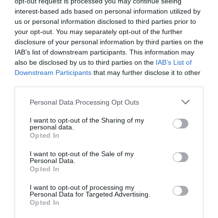
opt-out request is processed you may continue seeing
interest-based ads based on personal information utilized by
us or personal information disclosed to third parties prior to
your opt-out. You may separately opt-out of the further
MAGYAR PÉTERÉK A MARGITSZIGETEN
disclosure of your personal information by third parties on the
TALÁLKOZNAK A TISZA AKTIV...
2026. augusztus 10
|
Mindenki ügye
IAB’s list of downstream participants. This information may
also be disclosed by us to third parties on the
IAB’s List of
Downstream Participants
that may further disclose it to other
third parties.
Please note that this website/app uses one or more Google
Personal Data Processing Opt Outs
services and may gather and store information including but
FORRADALMI ÚJÍTÁSOK A JÖVŐ
not limited to your visit or usage behaviour. You may click to
I want to opt-out of the Sharing of my
ELEKTROMOS KERÉKPÁRJAIBAN
personal data.
2026. augusztus 10
|
Promóció
grant or deny consent to Google and its third-party tags to
Opted In
use your data for below specified purposes in below Google
consent section.
I want to opt-out of the Sale of my
Personal Data.
Opted In
I want to opt-out of processing my
ELEKTROMOS ROLLERREL SZENVEDETT
Personal Data for Targeted Advertising.
SÚLYOS BALESETET EGY FÉRF...
Opted In
2026. augusztus 10
|
Riasztó