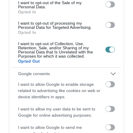
consent section.
I want to opt-out of the Sale of my
És az is furcsa, ahogy a fideszes
Personal Data.
Opted In
városvezetést kiszolgáló Kereki
I want to opt-out of processing my
Gergely főszerkesztőt komoly indok
Personal Data for Targeted Advertising.
Opted In
nélkül elküldték a várpsi televízió
I want to opt-out of Collection, Use,
éléről.
Retention, Sale, and/or Sharing of my
Personal Data that Is Unrelated with the
Purposes for which it was collected.
Opted Out
Google consents
I want to allow Google to enable storage
Ne maradjon le a legfrissebb hírekről, kövessen
related to advertising like cookies on web or
bennünket az EGRI ÜGYEK Google Hírek oldalán!
device identifiers in apps.
I want to allow my user data to be sent to
VISSZA A FŐOLDALRA
Google for online advertising purposes.
I want to allow Google to send me