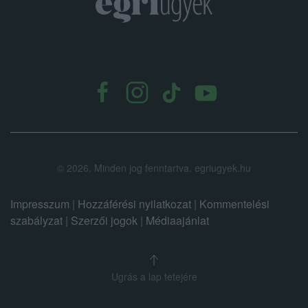
.
©
2026.
Minden jog fenntartva. egriugyek.hu
Impresszum
|
Hozzáférési nyilatkozat
|
Kommentelési
szabályzat
|
Szerzői jogok
|
Médiaajánlat
Ugrás a lap tetejére