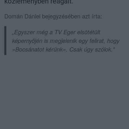
közleményben reagált.
Domán Dániel bejegyzésében azt írta:
„Egyszer még a TV Eger elsötétült
képernyőjén is megjelenik egy felirat, hogy
»Bocsánatot kérünk«. Csak úgy szólok.”