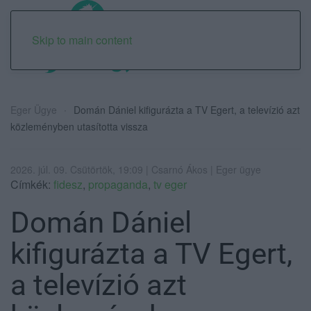
Skip to main content
Eger Ügye
Domán Dániel kifigurázta a TV Egert, a televízió azt
közleményben utasította vissza
2026. júl. 09. Csütörtök, 19:09 | Csarnó Ákos | Eger ügye
Címkék:
fidesz
,
propaganda
,
tv eger
Domán Dániel
kifigurázta a TV Egert,
a televízió azt