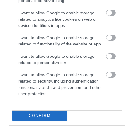
personalized advertising.
I want to allow Google to enable storage
related to analytics like cookies on web or
device identifiers in apps.
Legfrissebb híreink
I want to allow Google to enable storage
related to functionality of the website or app.
I want to allow Google to enable storage
MINDHÁROM ÜTEMBEN DOLGOZNAK A 25-
related to personalization.
ÖS FŐÚTON EGERBEN
2026. augusztus 07
|
Eger ügye
I want to allow Google to enable storage
related to security, including authentication
functionality and fraud prevention, and other
user protection.
HALMENTÉS SZARVASKŐNÉL: ŐSHONOS
ÉS VÉDETT HALAKAT MENTETT...
CONFIRM
2026. augusztus 07
|
Környék ügye