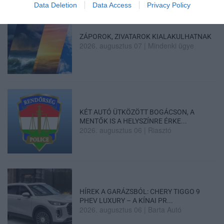
Data Deletion
Data Access
Privacy Policy
ZÁPOROK, ZIVATAROK KIALAKULHATNAK
2026. augusztus 07
|
Mindenki ügye
KÉT AUTÓ ÜTKÖZÖTT BOGÁCSON, A
MENTŐK IS A HELYSZÍNRE ÉRKE...
2026. augusztus 06
|
Riasztó
HÍREK A GARÁZSBÓL: CHERY TIGGO 9
PHEV LUXURY – A KÍNAI PR...
2026. augusztus 06
|
Barta Autó