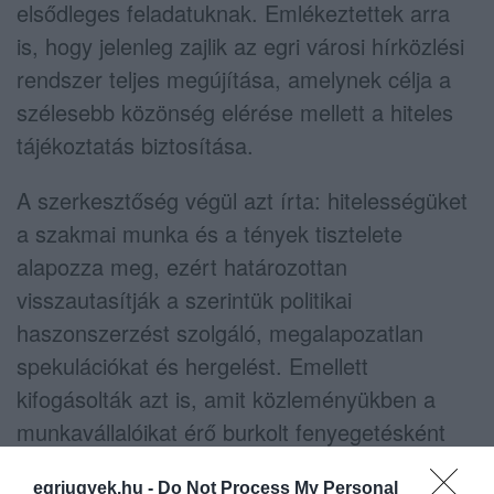
elsődleges feladatuknak. Emlékeztettek arra
is, hogy jelenleg zajlik az egri városi hírközlési
rendszer teljes megújítása, amelynek célja a
szélesebb közönség elérése mellett a hiteles
tájékoztatás biztosítása.
A szerkesztőség végül azt írta: hitelességüket
a szakmai munka és a tények tisztelete
alapozza meg, ezért határozottan
visszautasítják a szerintük politikai
haszonszerzést szolgáló, megalapozatlan
spekulációkat és hergelést. Emellett
kifogásolták azt is, amit közleményükben a
munkavállalóikat érő burkolt fenyegetésként
értékeltek.
egriugyek.hu -
Do Not Process My Personal