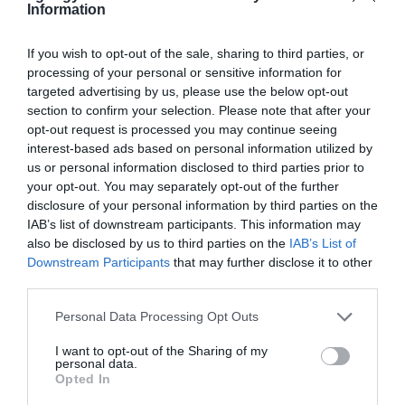
Information
Azt már csak mi, az Egri Ügyek
If you wish to opt-out of the sale, sharing to third parties, or
szerkesztősége jegyzi meg, hogy a Tv
processing of your personal or sensitive information for
targeted advertising by us, please use the below opt-out
Eger például a Tisza Párt egri
section to confirm your selection. Please note that after your
eredményvárójáról sem számolt be, és
opt-out request is processed you may continue seeing
interest-based ads based on personal information utilized by
Magyar Péter
egri látogatásáról
is
us or personal information disclosed to third parties prior to
hallgatott (vagy ha mégse, akkor
your opt-out. You may separately opt-out of the further
disclosure of your personal information by third parties on the
komoly keresési procedúrába kell
IAB’s list of downstream participants. This information may
also be disclosed by us to third parties on the
IAB’s List of
belekezdeni, amin mi elbuktunk),
Downstream Participants
that may further disclose it to other
közben Orbán Viktor egri
jelenlétéről
third parties.
készült beszámoló. Mint hogy a
Please note that this website/app uses one or more Google
Personal Data Processing Opt Outs
services and may gather and store information including but
Gárdonyi téren tartott
emlékeztető
not limited to your visit or usage behaviour. You may click to
I want to opt-out of the Sharing of my
personal data.
rendezvény
, aminek Domán volt az
grant or deny consent to Google and its third-party tags to
Opted In
use your data for below specified purposes in below Google
egyik főszervezője, sem került adásba.