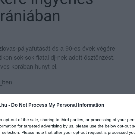
Urániában
ezlovas-pályafutását és a 90-es évek végére
tikon sok-sok fiatal dj-nek adott ösztönzést.
ves korában hunyt el.
.hu -
Do Not Process My Personal Information
 a breakbeat egyik legfontosabb
 a magyar zenei élet fontos alakja volt. A
to opt-out of the sale, sharing to third parties, or processing of your per
formation for targeted advertising by us, please use the below opt-out s
lan buliban találkozhattak a Legendával. Dj
r selection. Please note that after your opt-out request is processed y