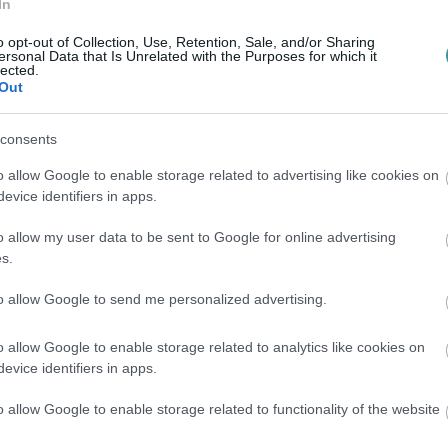
In
 őt körülvevő szubkultúráról szól.
o opt-out of Collection, Use, Retention, Sale, and/or Sharing
ersonal Data that Is Unrelated with the Purposes for which it
lected.
Out
consents
o allow Google to enable storage related to advertising like cookies on
en bennünket az EGRI ÜGYEK Google Hírek oldalán!
evice identifiers in apps.
o allow my user data to be sent to Google for online advertising
s.
to allow Google to send me personalized advertising.
o allow Google to enable storage related to analytics like cookies on
evice identifiers in apps.
o allow Google to enable storage related to functionality of the website