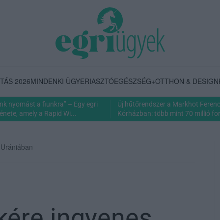
TÁS 2026
MINDENKI ÜGYE
RIASZTÓ
EGÉSZSÉG+
OTTHON & DESIGN
nk nyomást a fiunkra” – Egy egri
Új hűtőrendszer a Markhot Feren
énete, amely a Rapid Wi...
Kórházban: több mint 70 millió fori
z Urániában
kére ingyenes