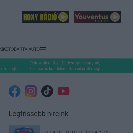
KIKÖTŐ
BARTA AUTÓ
c
Eloltották a tüzet Dédestapolcsánynál,
ntos fejl...
kilencórás küzdelem után sikerült megf...
Legfrissebb híreink
KÉT AUTÓ ÜTKÖZÖTT BOGÁCSON,