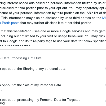
osan is híres egri Egal/Más Klubban, de
eing interest-based ads based on personal information utilized by us or
disclosed to third parties prior to your opt-out. You may separately opt-
roadwayban és Vár Fesztiválon is. Egri
losure of your personal information by third parties on the IAB’s list of
ezzel különleges közösséget hozott létre
. This information may also be disclosed by us to third parties on the
IA
Participants
that may further disclose it to other third parties.
 that this website/app uses one or more Google services and may gath
including but not limited to your visit or usage behaviour. You may click 
 to Google and its third-party tags to use your data for below specifi
ogle consent section.
l Data Processing Opt Outs
 vetítéssel várjuk az underground DJ
 aki valaha is tombolt Palotai buliban,
o opt-out of the Sharing of my personal data.
törzsvendégeit.
In
lejthetetlen bulikat, az utánozhatatlan zenei
o opt-out of the Sale of my Personal Data.
In
tartását és elhivatottságát, amely
i kulturális életre.
to opt-out of processing my Personal Data for Targeted
ing.