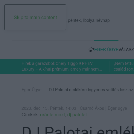
Skip to main content
2026. augusztus 07., péntek, Ibolya névnap
EGER ÜGYE
VÁLASZ
Hírek a garázsból: Chery Tiggo 9 PHEV
„Nem tettü
Luxury – A kínai prémium, amely már nem...
család tört
Eger Ügye
DJ Palotai emlékére ingyenes vetítés lesz a
2023. dec. 15. Péntek, 14:03 | Csarnó Ákos | Eger ügye
Címkék:
uránia mozi
,
dj palotai
DJ Palotai emlé