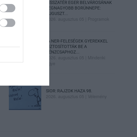
VISSZATÉR EGER BELVÁROSÁNAK
LEGNAGYOBB BORÜNNEPE:
AUGUSZT...
2026. augusztus 05
|
Programok
„A NER-FELESÉGEK GYEREKKEL
BIZTOSÍTOTTÁK BE A
PÉNZCSAPHOZ...
2026. augusztus 05
|
Mindenki
ügye
SIOR: RAJZOK HAZA 98.
2026. augusztus 05
|
Vélemény