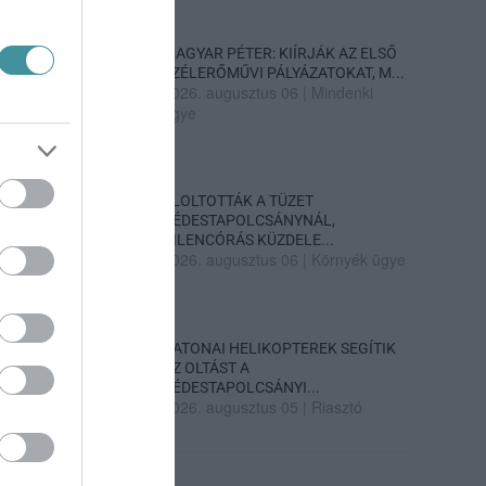
MAGYAR PÉTER: KIÍRJÁK AZ ELSŐ
SZÉLERŐMŰVI PÁLYÁZATOKAT, M...
2026. augusztus 06
|
Mindenki
ügye
ELOLTOTTÁK A TÜZET
DÉDESTAPOLCSÁNYNÁL,
KILENCÓRÁS KÜZDELE...
2026. augusztus 06
|
Környék ügye
KATONAI HELIKOPTEREK SEGÍTIK
AZ OLTÁST A
DÉDESTAPOLCSÁNYI...
2026. augusztus 05
|
Riasztó