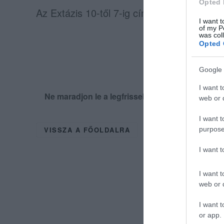
Opted 
Az Extázis 10-től 7-ig című film róla és az
I want t
of my P
was col
Opted 
Google 
I want t
Ne maradjon le a legfrissebb hírekről, kövess
web or d
I want t
purpose
VISSZA A FŐOLDALRA
I want 
I want t
web or d
I want t
or app.