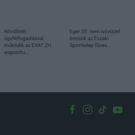
Rövidített
Eger SE: nem ivóvízzel
ügyfélfogadással
öntözik az Északi
működik az EVAT Zrt.
Sporttelep füves...
augusztu...