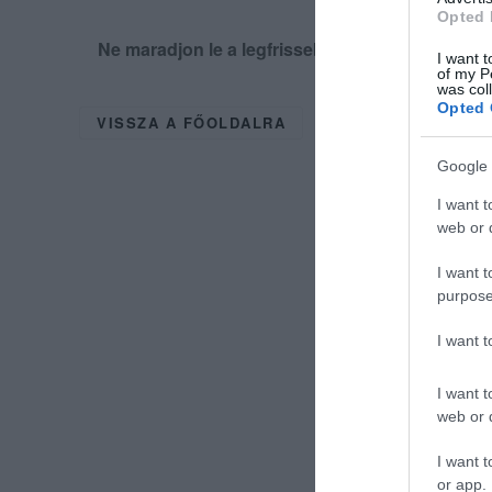
Opted 
Ne maradjon le a legfrissebb hírekről, kövess
I want t
of my P
was col
Opted 
VISSZA A FŐOLDALRA
Google 
I want t
web or d
I want t
purpose
I want 
I want t
web or d
I want t
or app.