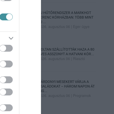
ÚJ HŰTŐRENDSZER A MARKHOT
FERENC KÓRHÁZBAN: TÖBB MINT
70 ...
2026. augusztus 06
|
Eger ügye
HOLTAN SZÁLLÍTOTTÁK HAZA A 80
ÉVES ASSZONYT A HATVANI KÓR...
2026. augusztus 06
|
Riasztó
GÁRDONYI MESEKERT VÁRJA A
CSALÁDOKAT – HÁROM NAPON ÁT
ING...
2026. augusztus 06
|
Programok