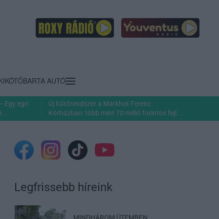
KIKÖTŐ
BARTA AUTÓ
– Egy egri
Új hűtőrendszer a Markhot Ferenc
...
Kórházban: több mint 70 millió forintos fejl...
Legfrissebb híreink
MINDHÁROM ÜTEMBEN