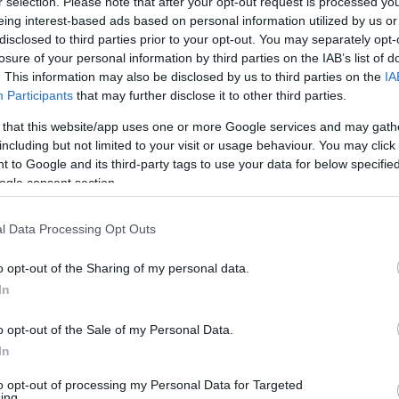
r selection. Please note that after your opt-out request is processed y
eing interest-based ads based on personal information utilized by us or
disclosed to third parties prior to your opt-out. You may separately opt-
losure of your personal information by third parties on the IAB’s list of
. This information may also be disclosed by us to third parties on the
IA
 fogunk egyetlen nagy, tömeges akciót
Participants
that may further disclose it to other third parties.
a lakóhelyed környékén szerveződő eseményt!
 that this website/app uses one or more Google services and may gath
including but not limited to your visit or usage behaviour. You may click 
yre! A kormány olyan új törvény tervez
 to Google and its third-party tags to use your data for below specifi
ogle consent section.
gusokon és a diákokon. Ezt nem hagyhatjuk!
l Data Processing Opt Outs
erben, a Dobó téren!
o opt-out of the Sharing of my personal data.
In
o opt-out of the Sale of my Personal Data.
In
to opt-out of processing my Personal Data for Targeted
ing.