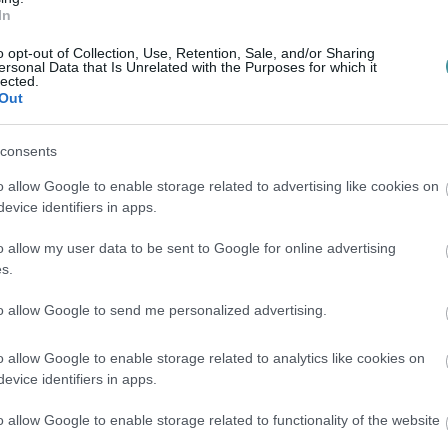
In
en bennünket az EGRI ÜGYEK Google Hírek oldalán!
o opt-out of Collection, Use, Retention, Sale, and/or Sharing
ersonal Data that Is Unrelated with the Purposes for which it
lected.
Out
consents
o allow Google to enable storage related to advertising like cookies on
evice identifiers in apps.
o allow my user data to be sent to Google for online advertising
s.
to allow Google to send me personalized advertising.
o allow Google to enable storage related to analytics like cookies on
evice identifiers in apps.
o allow Google to enable storage related to functionality of the website