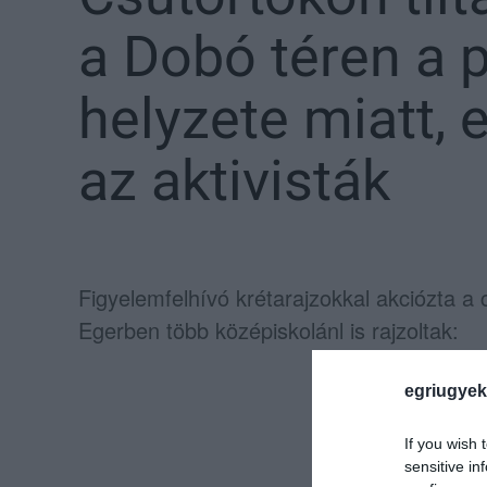
a Dobó téren a
helyzete miatt, 
az aktivisták
Figyelemfelhívó krétarajzokkal akciózta a c
Egerben több középiskolánl is rajzoltak:
egriugyek
If you wish 
sensitive in