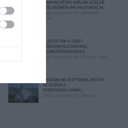
MAGYAR PÉTER: KIÍRJÁK AZ ELSŐ
SZÉLERŐMŰVI PÁLYÁZATOKAT, M...
2026. augusztus 06
|
Mindenki
ügye
ELOLTOTTÁK A TÜZET
DÉDESTAPOLCSÁNYNÁL,
KILENCÓRÁS KÜZDELE...
2026. augusztus 06
|
Környék ügye
KATONAI HELIKOPTEREK SEGÍTIK
AZ OLTÁST A
DÉDESTAPOLCSÁNYI...
2026. augusztus 05
|
Riasztó