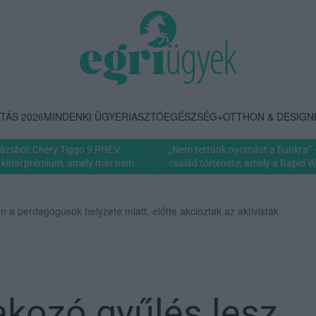
TÁS 2026
MINDENKI ÜGYE
RIASZTÓ
EGÉSZSÉG+
OTTHON & DESIGN
rázsból: Chery Tiggo 9 PHEV
„Nem tettünk nyomást a fiunkra” 
 kínai prémium, amely már nem...
család története, amely a Rapid Wi
n a perdagógusok helyzete miatt, előtte akcióztak az aktivisták
akozó gyűlés lesz