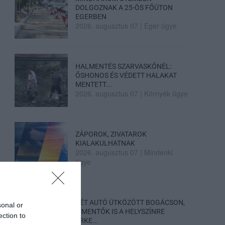
DOLGOZNAK A 25-ÖS FŐÚTON
EGERBEN
2026. augusztus 07
|
Eger ügye
HALMENTÉS SZARVASKŐNÉL:
ŐSHONOS ÉS VÉDETT HALAKAT
MENTETT...
2026. augusztus 07
|
Környék ügye
ZÁPOROK, ZIVATAROK
KIALAKULHATNAK
2026. augusztus 07
|
Mindenki
ügye
KÉT AUTÓ ÜTKÖZÖTT BOGÁCSON,
sonal or
A MENTŐK IS A HELYSZÍNRE
ection to
ÉRKE...