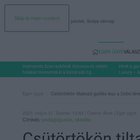
Skip to main content
2026. augusztus 07., péntek, Ibolya névnap
EGER ÜGYE
VÁLASZ
Halmentés Szarvaskőnél: őshonos és védett
Hírek a ga
halakat mentettek ki a kiszáradó Eg...
Luxury – A
Eger Ügye
Csütörtökön tiltakozó gyűlés lesz a Dobó tére
2023. május 31. Szerda, 13:52 | Csarnó Ákos | Eger ügye
Címkék:
pedagógusok
,
oktatás
Csütörtökön tilt