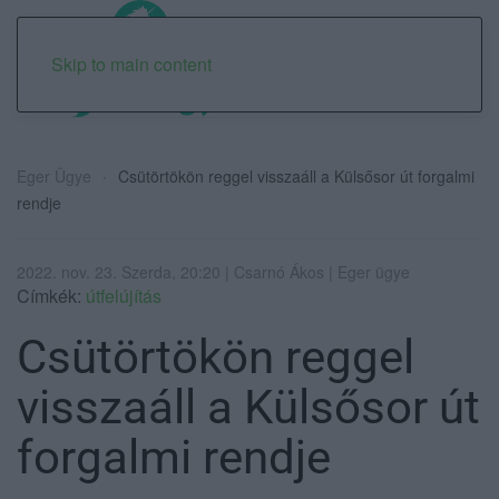
Skip to main content
Eger Ügye
Csütörtökön reggel visszaáll a Külsősor út forgalmi
rendje
2022. nov. 23. Szerda, 20:20 | Csarnó Ákos | Eger ügye
Címkék:
útfelújítás
Csütörtökön reggel
visszaáll a Külsősor út
forgalmi rendje