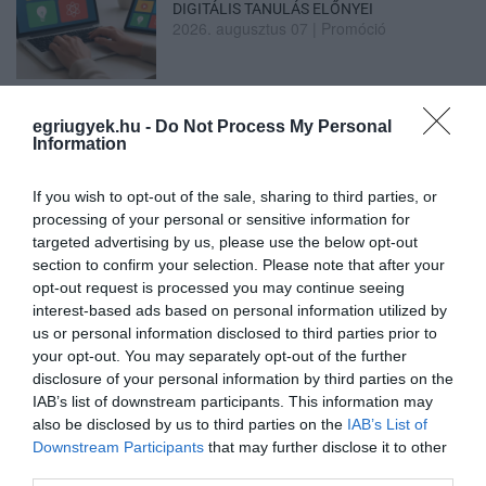
DIGITÁLIS TANULÁS ELŐNYEI
2026. augusztus 07
|
Promóció
egriugyek.hu -
Do Not Process My Personal
Information
ÚJRAINDULNAK A KORÁBBAN
LEÁLLÍTOTT SZOLGÁLTATÁSOK AZ EGRI...
If you wish to opt-out of the sale, sharing to third parties, or
2026. augusztus 07
|
Eger ügye
processing of your personal or sensitive information for
targeted advertising by us, please use the below opt-out
section to confirm your selection. Please note that after your
opt-out request is processed you may continue seeing
interest-based ads based on personal information utilized by
us or personal information disclosed to third parties prior to
TÍZ ÉVE NEM VOLT ILYEN ALACSONY AZ
INFLÁCIÓ MAGYARORSZÁGON
your opt-out. You may separately opt-out of the further
2026. augusztus 07
|
Mindenki ügye
disclosure of your personal information by third parties on the
IAB’s list of downstream participants. This information may
also be disclosed by us to third parties on the
IAB’s List of
Downstream Participants
that may further disclose it to other
third parties.