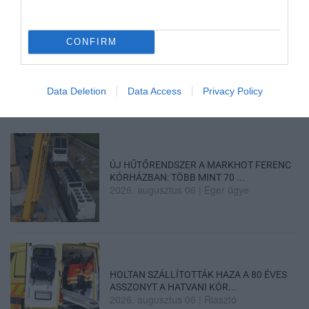
CONFIRM
„NEM TETTÜNK NYOMÁST A FIUNKRA” –
EGY EGRI CSALÁD TÖRTÉNE...
2026. augusztus 06
|
Sport
Data Deletion
Data Access
Privacy Policy
ÚJ HŰTŐRENDSZER A MARKHOT FERENC
KÓRHÁZBAN: TÖBB MINT 70 ...
2026. augusztus 06
|
Eger ügye
HOLTAN SZÁLLÍTOTTÁK HAZA A 80 ÉVES
ASSZONYT A HATVANI KÓR...
2026. augusztus 06
|
Riasztó