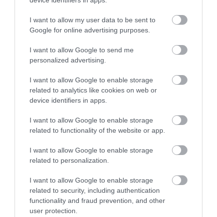
I want to allow my user data to be sent to
KÉT AUTÓ ÜTKÖZÖTT BOGÁCSON, A
Google for online advertising purposes.
MENTŐK IS A HELYSZÍNRE ÉRKE...
2026. augusztus 06
|
Riasztó
I want to allow Google to send me
personalized advertising.
I want to allow Google to enable storage
related to analytics like cookies on web or
device identifiers in apps.
HÍREK A GARÁZSBÓL: CHERY TIGGO 9
PHEV LUXURY – A KÍNAI PR...
2026. augusztus 06
|
Barta Autó
I want to allow Google to enable storage
related to functionality of the website or app.
I want to allow Google to enable storage
related to personalization.
I want to allow Google to enable storage
LAKÓÉPÜLETEK LÁNGOLTAK SZERDÁN
related to security, including authentication
2026. augusztus 06
|
Riasztó
functionality and fraud prevention, and other
user protection.