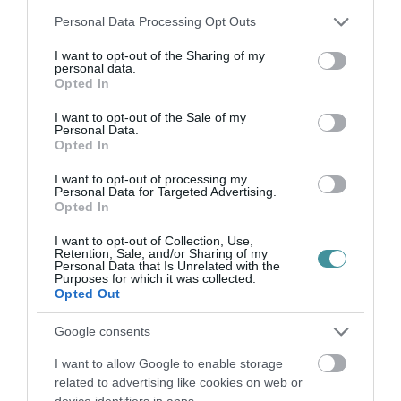
Please note that this website/app uses one or more Google
MINDHÁROM ÜTEMBEN DOLGOZNAK A 25-
Personal Data Processing Opt Outs
ÖS FŐÚTON EGERBEN
services and may gather and store information including but
2026. augusztus 07
|
Eger ügye
not limited to your visit or usage behaviour. You may click to
I want to opt-out of the Sharing of my
personal data.
grant or deny consent to Google and its third-party tags to
Opted In
use your data for below specified purposes in below Google
consent section.
I want to opt-out of the Sale of my
Personal Data.
Opted In
HALMENTÉS SZARVASKŐNÉL: ŐSHONOS
ÉS VÉDETT HALAKAT MENTETT...
I want to opt-out of processing my
2026. augusztus 07
|
Környék ügye
Personal Data for Targeted Advertising.
Opted In
I want to opt-out of Collection, Use,
Retention, Sale, and/or Sharing of my
Personal Data that Is Unrelated with the
Purposes for which it was collected.
Opted Out
ZÁPOROK, ZIVATAROK KIALAKULHATNAK
2026. augusztus 07
|
Mindenki ügye
Google consents
I want to allow Google to enable storage
related to advertising like cookies on web or
device identifiers in apps.