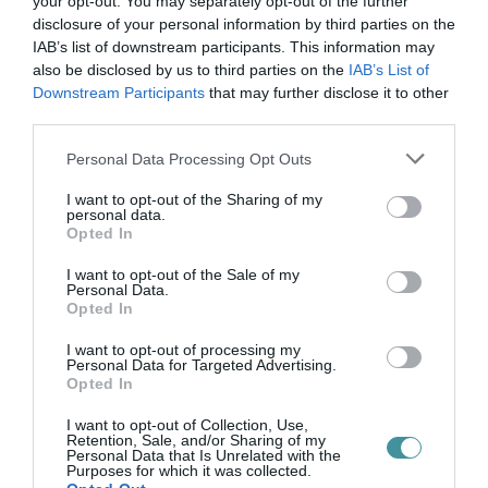
your opt-out. You may separately opt-out of the further
disclosure of your personal information by third parties on the
IAB’s list of downstream participants. This information may
also be disclosed by us to third parties on the
IAB’s List of
Downstream Participants
that may further disclose it to other
third parties.
Please note that this website/app uses one or more Google
Legfrissebb híreink
Personal Data Processing Opt Outs
services and may gather and store information including but
not limited to your visit or usage behaviour. You may click to
I want to opt-out of the Sharing of my
personal data.
grant or deny consent to Google and its third-party tags to
Opted In
use your data for below specified purposes in below Google
KÉT AUTÓ ÜTKÖZÖTT BOGÁCSON, A
consent section.
MENTŐK IS A HELYSZÍNRE ÉRKE...
I want to opt-out of the Sale of my
2026. augusztus 06
|
Riasztó
Personal Data.
Opted In
I want to opt-out of processing my
Personal Data for Targeted Advertising.
Opted In
I want to opt-out of Collection, Use,
HÍREK A GARÁZSBÓL: CHERY TIGGO 9
Retention, Sale, and/or Sharing of my
PHEV LUXURY – A KÍNAI PR...
Personal Data that Is Unrelated with the
2026. augusztus 06
|
Barta Autó
Purposes for which it was collected.