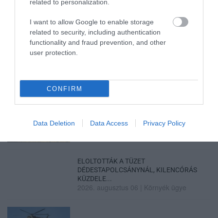
related to personalization.
I want to allow Google to enable storage
GÁRDONYI MESEKERT VÁRJA A
related to security, including authentication
CSALÁDOKAT – HÁROM NAPON ÁT ING...
2026. augusztus 06
|
Programok
functionality and fraud prevention, and other
user protection.
CONFIRM
MAGYAR PÉTER: KIÍRJÁK AZ ELSŐ
SZÉLERŐMŰVI PÁLYÁZATOKAT, M...
2026. augusztus 06
|
Mindenki ügye
Data Deletion
Data Access
Privacy Policy
ELOLTOTTÁK A TÜZET
DÉDESTAPOLCSÁNYNÁL, KILENCÓRÁS
KÜZDELE...
2026. augusztus 06
|
Környék ügye