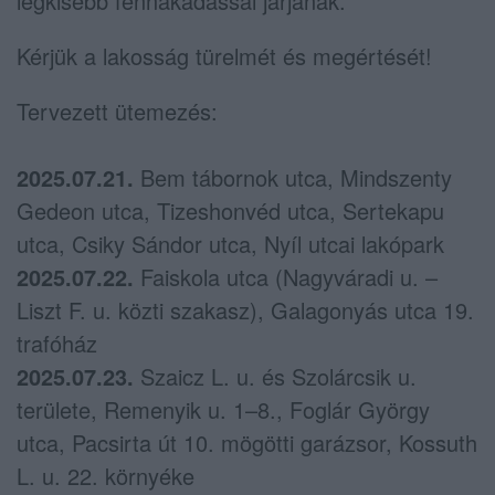
legkisebb fennakadással járjanak.
Kérjük a lakosság türelmét és megértését!
Tervezett ütemezés:
2025.07.21.
Bem tábornok utca, Mindszenty
Gedeon utca, Tizeshonvéd utca, Sertekapu
utca, Csiky Sándor utca, Nyíl utcai lakópark
2025.07.22.
Faiskola utca (Nagyváradi u. –
Liszt F. u. közti szakasz), Galagonyás utca 19.
trafóház
2025.07.23.
Szaicz L. u. és Szolárcsik u.
területe, Remenyik u. 1–8., Foglár György
utca, Pacsirta út 10. mögötti garázsor, Kossuth
L. u. 22. környéke