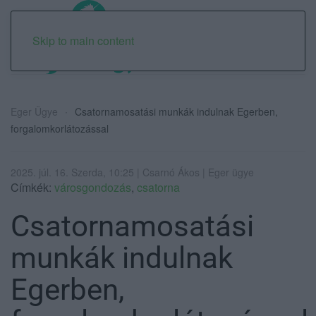
Skip to main content
Eger Ügye
Csatornamosatási munkák indulnak Egerben,
forgalomkorlátozással
2025. júl. 16. Szerda, 10:25 | Csarnó Ákos | Eger ügye
Címkék:
városgondozás
,
csatorna
Csatornamosatási
munkák indulnak
Egerben,