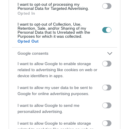
utánpótlást nem ad, azt az eszközt is
I want to opt-out of processing my
Personal Data for Targeted Advertising.
elveszi, amivel eddig felvették a harcot a
Opted In
koronavírussal. A koronavírus miatti
I want to opt-out of Collection, Use,
rendkívüli helyzet felborította a magyar
Retention, Sale, and/or Sharing of my
Personal Data that Is Unrelated with the
Purposes for which it was collected.
települések költségvetését, az Orbán-
Opted Out
kormány viszont a támogatás helyett
Google consents
forráselvonást jelentett be: a gépjárműadó
önkormányzatoknak járó részét a központi
I want to allow Google to enable storage
related to advertising like cookies on web or
költségvetésbe kell befizetni.
device identifiers in apps.
I want to allow my user data to be sent to
Google for online advertising purposes.
I want to allow Google to send me
Ne maradjon le a legfrissebb hírekről, kövessen
personalized advertising.
bennünket az EGRI ÜGYEK Google Hírek oldalán!
I want to allow Google to enable storage