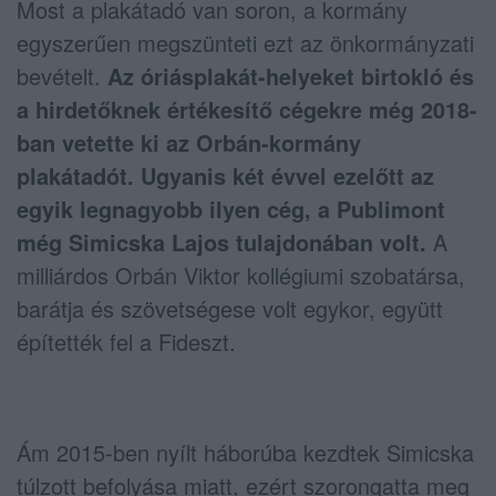
Most a plakátadó van soron, a kormány
egyszerűen megszünteti ezt az önkormányzati
bevételt.
Az óriásplakát-helyeket birtokló és
a hirdetőknek értékesítő cégekre még 2018-
ban vetette ki az Orbán-kormány
plakátadót. Ugyanis két évvel ezelőtt az
egyik legnagyobb ilyen cég, a Publimont
még Simicska Lajos tulajdonában volt.
A
milliárdos Orbán Viktor kollégiumi szobatársa,
barátja és szövetségese volt egykor, együtt
építették fel a Fideszt.
Ám 2015-ben nyílt háborúba kezdtek Simicska
túlzott befolyása miatt, ezért szorongatta meg