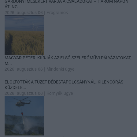
GÁRDONYI MESEKERT VÁRJA A CSALÁDOKAT – HÁROM NAPON
ÁT ING...
2026. augusztus 06
|
Programok
MAGYAR PÉTER: KIÍRJÁK AZ ELSŐ SZÉLERŐMŰVI PÁLYÁZATOKAT,
M...
2026. augusztus 06
|
Mindenki ügye
ELOLTOTTÁK A TÜZET DÉDESTAPOLCSÁNYNÁL, KILENCÓRÁS
KÜZDELE...
2026. augusztus 06
|
Környék ügye