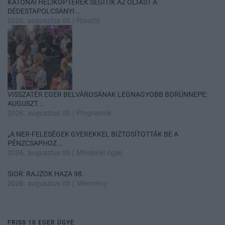
KATONAI HELIKOPTEREK SEGÍTIK AZ OLTÁST A
DÉDESTAPOLCSÁNYI...
2026. augusztus 05
|
Riasztó
VISSZATÉR EGER BELVÁROSÁNAK LEGNAGYOBB BORÜNNEPE:
AUGUSZT...
2026. augusztus 05
|
Programok
„A NER-FELESÉGEK GYEREKKEL BIZTOSÍTOTTÁK BE A
PÉNZCSAPHOZ...
2026. augusztus 05
|
Mindenki ügye
SIOR: RAJZOK HAZA 98.
2026. augusztus 05
|
Vélemény
FRISS 10 EGER ÜGYE