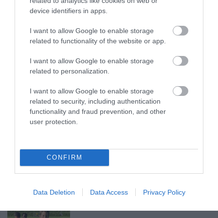
related to analytics like cookies on web or
device identifiers in apps.
VISSZA A FŐOLDALRA
I want to allow Google to enable storage
related to functionality of the website or app.
I want to allow Google to enable storage
related to personalization.
Legfrissebb híreink
I want to allow Google to enable storage
related to security, including authentication
functionality and fraud prevention, and other
KÉT AUTÓ ÜTKÖZÖTT BOGÁCSON, A MENTŐK IS A HELYSZÍNRE
user protection.
ÉRKE...
2026. augusztus 06
|
Riasztó
HÍREK A GARÁZSBÓL: CHERY TIGGO 9 PHEV LUXURY – A KÍNAI
CONFIRM
PR...
2026. augusztus 06
|
Barta Autó
LAKÓÉPÜLETEK LÁNGOLTAK SZERDÁN
Data Deletion
Data Access
Privacy Policy
2026. augusztus 06
|
Riasztó