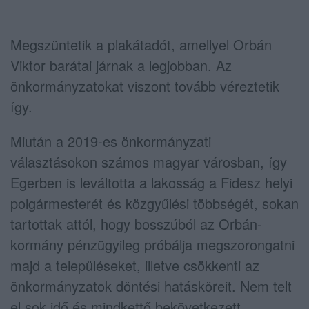
Megszüntetik a plakátadót, amellyel Orbán
Viktor barátai járnak a legjobban. Az
önkormányzatokat viszont tovább véreztetik
így.
Miután a 2019-es önkormányzati
választásokon számos magyar városban, így
Egerben is leváltotta a lakosság a Fidesz helyi
polgármesterét és közgyűlési többségét, sokan
tartottak attól, hogy bosszúból az Orbán-
kormány pénzügyileg próbálja megszorongatni
majd a településeket, illetve csökkenti az
önkormányzatok döntési hatásköreit. Nem telt
el sok idő és mindkettő bekövetkezett.