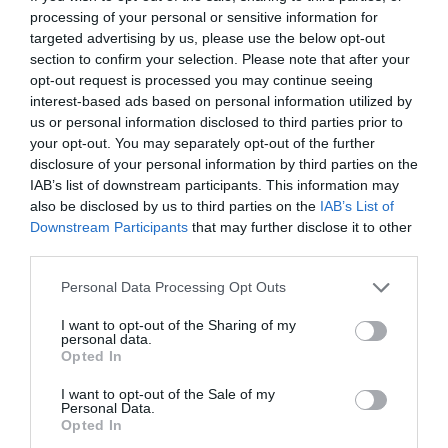
szorongatják a nemfideszes vezetésű
processing of your personal or sensitive information for
önkormányzatokat
. Az Egri Ügyek
targeted advertising by us, please use the below opt-out
section to confirm your selection. Please note that after your
megkérdezte Eger önkormányzatát, mennyit
opt-out request is processed you may continue seeing
veszít a város éves szinten az adó
interest-based ads based on personal information utilized by
us or personal information disclosed to third parties prior to
megszüntetésével. Elárulták: éves szinten 38-
your opt-out. You may separately opt-out of the further
39 millió forintot jelent a plakátadó-bevétel.
disclosure of your personal information by third parties on the
IAB’s list of downstream participants. This information may
Vagyis ennyi pénzt vesznek el az egriektől
also be disclosed by us to third parties on the
IAB’s List of
egyetlen tollvonással.
Downstream Participants
that may further disclose it to other
third parties.
(Fotók: MTI)
Please note that this website/app uses one or more Google
Personal Data Processing Opt Outs
services and may gather and store information including but
MIRKÓCZKI ÁDÁM 40 MÁSIK POLGÁRMESTERREL EGYÜTT
not limited to your visit or usage behaviour. You may click to
I want to opt-out of the Sharing of my
personal data.
KÉRI AZ ÖNKORMÁNYZATI MEGSZORÍTÁSOK
grant or deny consent to Google and its third-party tags to
Opted In
VISSZAVONÁSÁT
use your data for below specified purposes in below Google
consent section.
I want to opt-out of the Sale of my
A közös nyilatkozatban tiltakozó
Personal Data.
Opted In
városvezetők szerint a kormány nemhogy