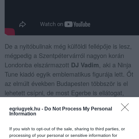
De a nyitóbulinak még külföldi fellépője is lesz,
mégpedig a Szentpétervárról nagyon korán
Londonba elszármazott
DJ Vadim
, aki a Ninja
Tune kiadó egyik emblematikus figurája lett. Őt
az elmúlt években Budapesten többször is el
lehetett csípni, de most Egerbe is ellátogat,
lemezel egy kicsit.
egriugyek.hu -
Do Not Process My Personal
Information
If you wish to opt-out of the sale, sharing to third parties, or
processing of your personal or sensitive information for