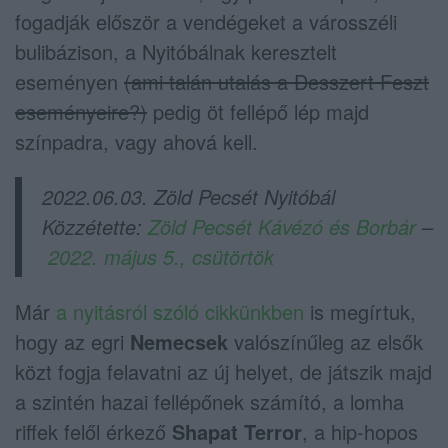
fogadják először a vendégeket a városszéli
bulibázison, a Nyitóbálnak keresztelt
eseményen
(ami talán utalás a Desszert Feszt
eseményeire?)
pedig öt fellépő lép majd
színpadra, vagy ahová kell.
2022.06.03. Zöld Pecsét Nyitóbál
Közzétette:
Zöld Pecsét Kávézó és Borbár
–
2022. május 5., csütörtök
Már
a nyitásról szóló cikkünkben
is megírtuk,
hogy az egri
Nemecsek
valószínűleg az elsők
közt fogja felavatni az új helyet, de játszik majd
a szintén hazai fellépőnek számító, a lomha
riffek felől érkező
Shapat Terror
, a hip-hopos