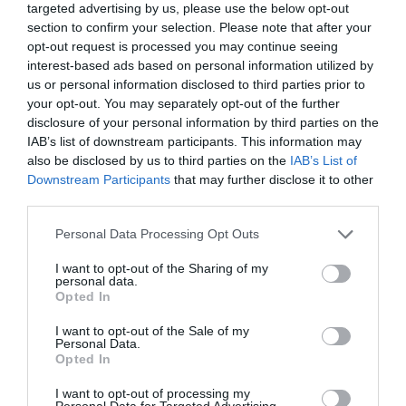
targeted advertising by us, please use the below opt-out
section to confirm your selection. Please note that after your
opt-out request is processed you may continue seeing
interest-based ads based on personal information utilized by
us or personal information disclosed to third parties prior to
your opt-out. You may separately opt-out of the further
disclosure of your personal information by third parties on the
IAB’s list of downstream participants. This information may
also be disclosed by us to third parties on the
IAB’s List of
Downstream Participants
that may further disclose it to other
third parties.
Please note that this website/app uses one or more Google
Personal Data Processing Opt Outs
services and may gather and store information including but
not limited to your visit or usage behaviour. You may click to
I want to opt-out of the Sharing of my
personal data.
grant or deny consent to Google and its third-party tags to
Opted In
A Zöld Pecsét múltjáról és feltámadásáról
use your data for below specified purposes in below Google
consent section.
I want to opt-out of the Sale of my
ebben a cikkünkben
írtunk bővebben.
Personal Data.
Opted In
(Indexkép:
Zöld Pecsét
/ Facebook)
I want to opt-out of processing my
Personal Data for Targeted Advertising.