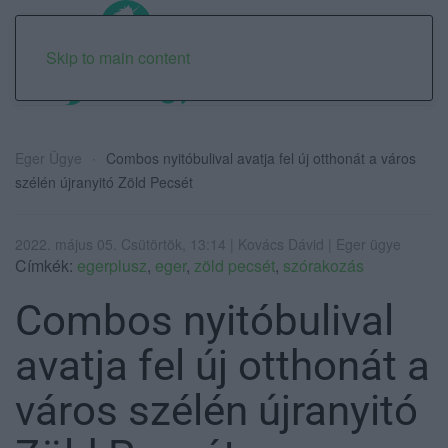
Skip to main content
Eger Ügye
Combos nyitóbulival avatja fel új otthonát a város
szélén újranyitó Zöld Pecsét
2022. május 05. Csütörtök, 13:14 | Kovács Dávid | Eger ügye
Címkék:
egerplusz
,
eger
,
zöld pecsét
,
szórakozás
Combos nyitóbulival
avatja fel új otthonát a
város szélén újranyitó