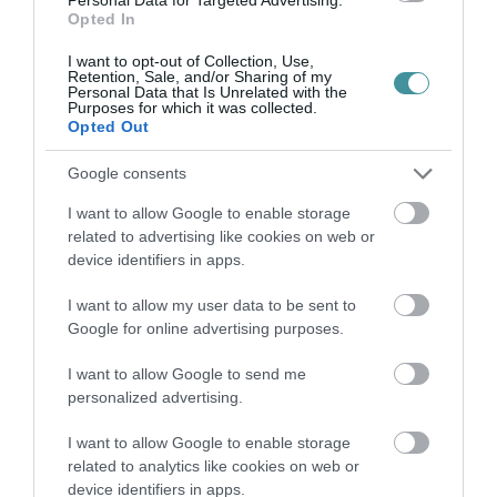
Opted In
I want to opt-out of Collection, Use,
Retention, Sale, and/or Sharing of my
Personal Data that Is Unrelated with the
Purposes for which it was collected.
Ne maradjon le a legfrissebb hírekről, kövessen
Opted Out
bennünket az EGRI ÜGYEK Google Hírek oldalán!
Google consents
I want to allow Google to enable storage
VISSZA A FŐOLDALRA
related to advertising like cookies on web or
device identifiers in apps.
I want to allow my user data to be sent to
Google for online advertising purposes.
I want to allow Google to send me
personalized advertising.
Legfrissebb híreink
I want to allow Google to enable storage
related to analytics like cookies on web or
device identifiers in apps.