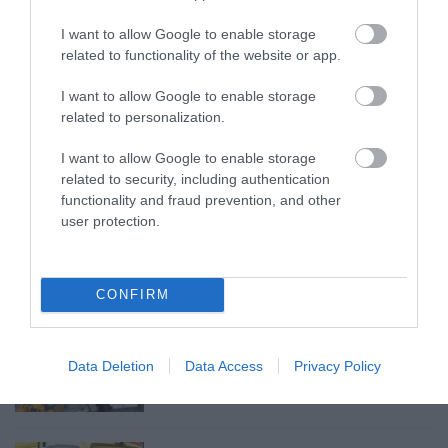
LAKÓÉPÜLETEK LÁNGOLTAK SZERDÁN
I want to allow Google to enable storage
2026. augusztus 06
|
Riasztó
related to functionality of the website or app.
I want to allow Google to enable storage
related to personalization.
I want to allow Google to enable storage
„NEM TETTÜNK NYOMÁST A FIUNKRA” –
related to security, including authentication
EGY EGRI CSALÁD TÖRTÉNE...
functionality and fraud prevention, and other
2026. augusztus 06
|
Sport
user protection.
CONFIRM
ÚJ HŰTŐRENDSZER A MARKHOT FERENC
KÓRHÁZBAN: TÖBB MINT 70 ...
2026. augusztus 06
|
Eger ügye
Data Deletion
Data Access
Privacy Policy