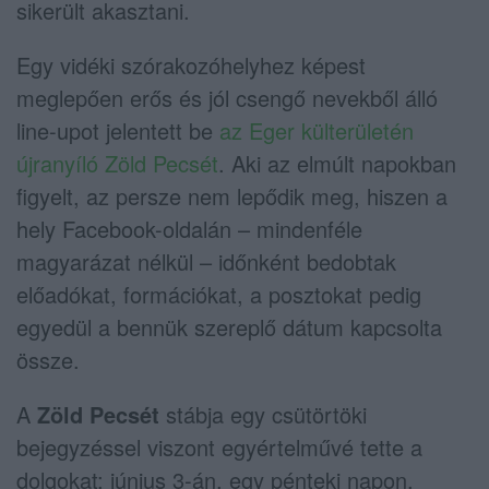
sikerült akasztani.
Egy vidéki szórakozóhelyhez képest
meglepően erős és jól csengő nevekből álló
line-upot jelentett be
az Eger külterületén
újranyíló Zöld Pecsét
. Aki az elmúlt napokban
figyelt, az persze nem lepődik meg, hiszen a
hely Facebook-oldalán – mindenféle
magyarázat nélkül – időnként bedobtak
előadókat, formációkat, a posztokat pedig
egyedül a bennük szereplő dátum kapcsolta
össze.
A
Zöld Pecsét
stábja egy csütörtöki
bejegyzéssel viszont egyértelművé tette a
dolgokat: június 3-án, egy pénteki napon,