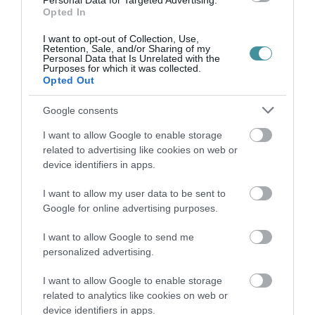
Personal Data for Targeted Advertising.
Opted In
ITTASAN RANDALÍROZOTT EGER
BELVÁROSÁBAN: ÜZLETEK KIRAKATA...
2026. augusztus 09
|
Riasztó
I want to opt-out of Collection, Use,
Retention, Sale, and/or Sharing of my
Personal Data that Is Unrelated with the
Purposes for which it was collected.
Opted Out
Google consents
ORBÁN EGYKORI VÍZÜGYI ÁLLAMTITKÁRA
I want to allow Google to enable storage
IS ELLENTMONDOTT A VOL...
2026. augusztus 09
|
Mindenki ügye
related to advertising like cookies on web or
device identifiers in apps.
I want to allow my user data to be sent to
Google for online advertising purposes.
A GYAKORNOKI MUNKA: LEHETŐSÉGEK ÉS
KIHÍVÁSOK A KARRIER KE...
2026. augusztus 09
|
Promóció
I want to allow Google to send me
personalized advertising.
I want to allow Google to enable storage
related to analytics like cookies on web or
35 PERCES TANÓRÁK ÉS KEVESEBB HÁZI
device identifiers in apps.
FELADAT JÖHET AZ ALSÓ ...