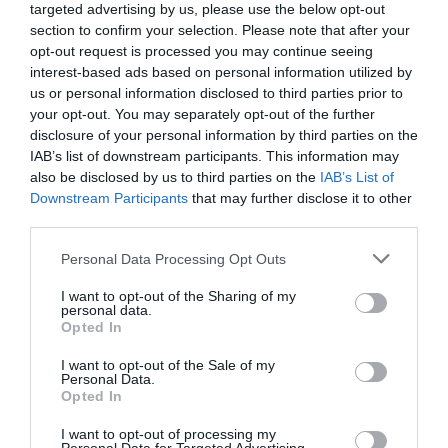
targeted advertising by us, please use the below opt-out
section to confirm your selection. Please note that after your
Ne maradjon le a legfrissebb hírekről, kövessen
opt-out request is processed you may continue seeing
bennünket az EGRI ÜGYEK Google Hírek oldalán!
interest-based ads based on personal information utilized by
us or personal information disclosed to third parties prior to
your opt-out. You may separately opt-out of the further
VISSZA A FŐOLDALRA
disclosure of your personal information by third parties on the
IAB’s list of downstream participants. This information may
also be disclosed by us to third parties on the
IAB’s List of
Downstream Participants
that may further disclose it to other
third parties.
Please note that this website/app uses one or more Google
Personal Data Processing Opt Outs
services and may gather and store information including but
Legfrissebb híreink
not limited to your visit or usage behaviour. You may click to
I want to opt-out of the Sharing of my
personal data.
grant or deny consent to Google and its third-party tags to
Opted In
use your data for below specified purposes in below Google
AZ ENDODONCIÁBAN
consent section.
NÉLKÜLÖZHETETLEN ESZKÖZÖK
I want to opt-out of the Sale of my
Personal Data.
2026. augusztus 09
|
Promóció
Opted In
I want to opt-out of processing my