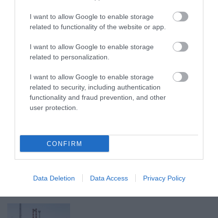
2026. augusztus 08
|
Mindenki ügye
I want to allow Google to enable storage
related to functionality of the website or app.
I want to allow Google to enable storage
BAKA ANDRÁST JELÖLI KÖZTÁRSASÁGI
ELNÖKNEK A TISZA
related to personalization.
2026. augusztus 08
|
Mindenki ügye
I want to allow Google to enable storage
related to security, including authentication
functionality and fraud prevention, and other
ÚJ MAGYAR KÜLÜGYI STRATÉGIA KÉSZÜL,
user protection.
TELJES SZAKÍTÁS JÖN A...
2026. augusztus 08
|
Mindenki ügye
CONFIRM
TATA ELBŰVÖLŐ LÁTVÁNYOSSÁGAI,
AMIKÉRT ÉRDEMES MEGNÉZNI
Data Deletion
Data Access
Privacy Policy
2026. augusztus 08
|
Promóció