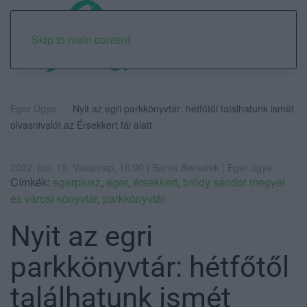
Skip to main content
Eger Ügye
Nyit az egri parkkönyvtár: hétfőtől találhatunk ismét
olvasnivalót az Érsekkert fái alatt
2022. jún. 19. Vasárnap, 16:00 | Barna Benedek | Eger ügye
Címkék:
egerplusz
,
eger
,
érsekkert
,
bródy sándor megyei
és városi könyvtár
,
parkkönyvtár
Nyit az egri
parkkönyvtár: hétfőtől
találhatunk ismét