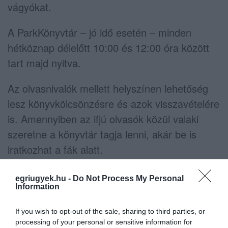
vágyókat.
A ParkKönyvtár – jó idő esetén – minden
hétköznap délelőtt 10:00 és 12:00 óra között
tart majd nyitva.
Az olvasnivalók mellett helyszínen lehetőség
lesz könyvkölcsönzésre és azok visszavételére
is. Amennyiben az ifjú olvasók közül valaki
szeretne a könyvtár tagja lenni, akár be is
iratkozhat a fák alatt.
(Kép forrása: Bródy Sándor Megyei és Városi
egriugyek.hu -
Do Not Process My Personal
Information
Könyvtár / Facebook)
If you wish to opt-out of the sale, sharing to third parties, or
processing of your personal or sensitive information for